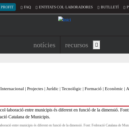
 del compte d'usuari
 PROFIT
FAQ
ENTITATS COL·LABORADORES
BUTLLETÍ
P
Navegació principal de l'encapç
notícies
recursos
Show main menu
Internacional
|
Projectes
|
Jurídic
|
Tecnològic
|
Formació
|
Econòmic
|
A
laboració entre municipis és diferent en funció de la dimensió. Font: Federació Catalana de Muni