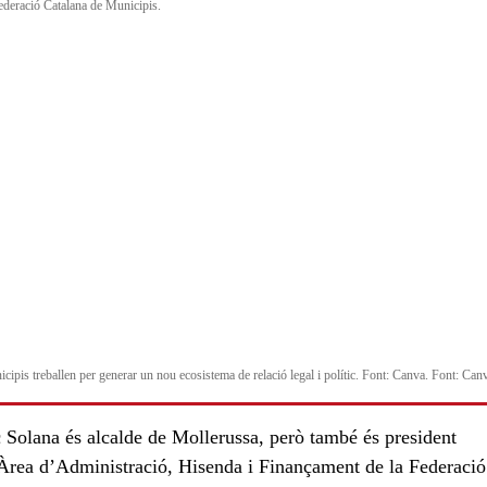
ederació Catalana de Municipis.
icipis treballen per generar un nou ecosistema de relació legal i polític. Font: Canva. Font: Can
 Solana és alcalde de Mollerussa, però també és president
’Àrea d’Administració, Hisenda i Finançament de la Federació