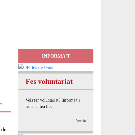
Servei
d'Assessorament
gratuït per a entitats
INFORMA'T
Fes voluntariat
Vols fer voluntariat? Informa't i
va
troba el teu lloc
Ves-hi
 de