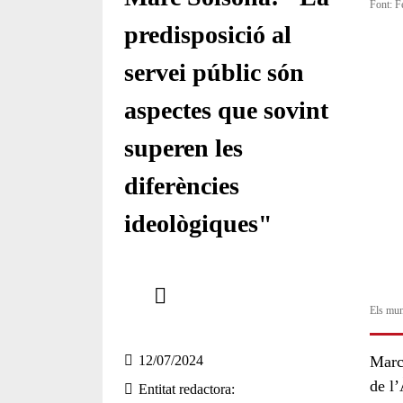
Font: F
predisposició al
servei públic són
aspectes que sovint
superen les
diferències
ideològiques"
Comparteix
Els mun
Compartir en altres xarxes socials
Marc
12/07/2024
de l
Entitat redactora