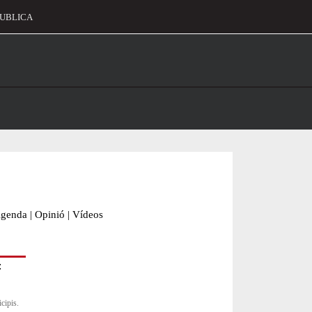
UBLICA
alament
genda
|
Opinió
|
Vídeos
cipis.