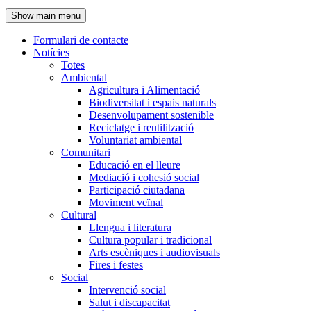
de
Show main menu
l'encapçalament
Formulari de contacte
Notícies
Navegació
Totes
principal
Ambiental
Agricultura i Alimentació
Biodiversitat i espais naturals
Desenvolupament sostenible
Reciclatge i reutilització
Voluntariat ambiental
Comunitari
Educació en el lleure
Mediació i cohesió social
Participació ciutadana
Moviment veïnal
Cultural
Llengua i literatura
Cultura popular i tradicional
Arts escèniques i audiovisuals
Fires i festes
Social
Intervenció social
Salut i discapacitat