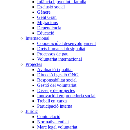
Infància i joventut i família
Exclusió social
Gènere
Gent Gran
Migracions
Dependència
Educació
Internacional
Cooperació al desenvolupament
Drets humans i desigualtat
Processos de pau
Voluntariat internacional
Projectes
Avaluació i qualitat
Direcció i gestió ONG
Responsabilitat social
Gestió del voluntariat
Disseny de projectes
Innovació i emprenedoria social
Treball en xarxa
Participació interna
Jurídic
Contractació
Normativa entitat
Marc legal voluntariat