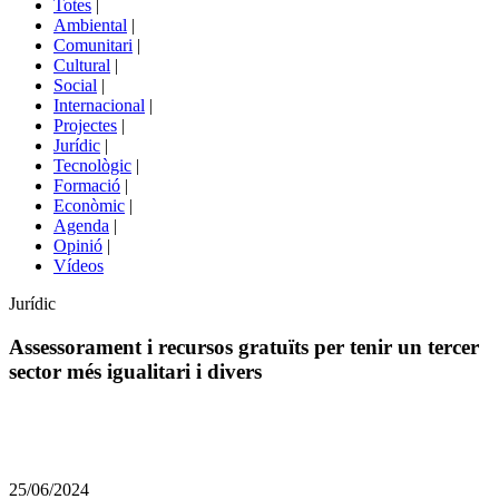
Totes
|
menú
Ambiental
|
de
Comunitari
|
portals
Cultural
|
Social
|
Internacional
|
Projectes
|
Jurídic
|
Tecnològic
|
Formació
|
Econòmic
|
Agenda
|
Opinió
|
Vídeos
Àmbit
Jurídic
de
la
Assessorament i recursos gratuïts per tenir un tercer
notícia
sector més igualitari i divers
Comparteix
Compartir
en
25/06/2024