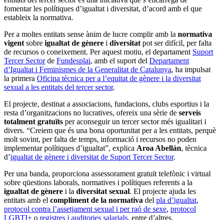
fomentar les polítiques d’igualtat i diversitat, d’acord amb el que
estableix la normativa.
Per a moltes entitats sense ànim de lucre complir amb la
normativa
vigent
sobre
igualtat de gènere
i
diversitat
pot ser difícil, per falta
de recursos o coneixement. Per aquest motiu, el departament
Suport
Tercer Sector
de
Fundesplai
, amb el suport del
Departament
d’Igualtat i Feminismes de la Generalitat de Catalunya
, ha impulsat
la primera
Oficina tècnica per a l’equitat de gènere i la diversitat
sexual a les entitats del tercer sector
.
El projecte, destinat a associacions, fundacions, clubs esportius i la
resta d’organitzacions no lucratives, ofereix una sèrie de
serveis
totalment gratuïts
per aconseguir un tercer sector més igualitari i
divers. “Creiem que és una bona oportunitat per a les entitats, perquè
molt sovint, per falta de temps, informació i recursos no poden
implementar polítiques d’igualtat”, explica
Aroa Abellán
, tècnica
d’
igualtat de gènere i diversitat de Suport Tercer Sector
.
Per una banda, proporciona assessorament gratuït telefònic i virtual
sobre qüestions laborals, normatives i polítiques referents a la
igualtat de gènere
i la
diversitat sexual
. El projecte ajuda les
entitats amb el
compliment de la normativa
del
pla d’igualtat
,
protocol contra l’assetjament sexual i per raó de sexe
,
protocol
LGBTI+
o
registres i auditories salarials
, entre d’altres.