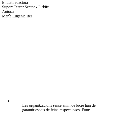
altres
Entitat redactora
xarxes
Suport Tercer Sector - Jurídic
socials
Autor/a
María Eugenia Ifer
Les organitzacions sense ànim de lucre han de
garantir espais de feina respectuosos. Font: