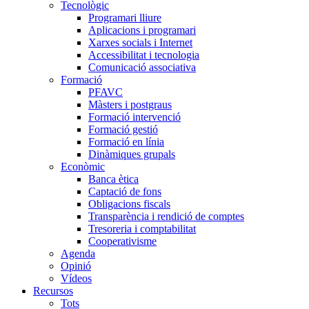
Tecnològic
Programari lliure
Aplicacions i programari
Xarxes socials i Internet
Accessibilitat i tecnologia
Comunicació associativa
Formació
PFAVC
Màsters i postgraus
Formació intervenció
Formació gestió
Formació en línia
Dinàmiques grupals
Econòmic
Banca ètica
Captació de fons
Obligacions fiscals
Transparència i rendició de comptes
Tresoreria i comptabilitat
Cooperativisme
Agenda
Opinió
Vídeos
Recursos
Tots