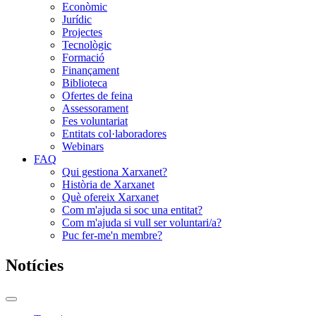
Econòmic
Jurídic
Projectes
Tecnològic
Formació
Finançament
Biblioteca
Ofertes de feina
Assessorament
Fes voluntariat
Entitats col·laboradores
Webinars
FAQ
Qui gestiona Xarxanet?
Història de Xarxanet
Què ofereix Xarxanet
Com m'ajuda si soc una entitat?
Com m'ajuda si vull ser voluntari/a?
Puc fer-me'n membre?
Notícies
Commutador
del