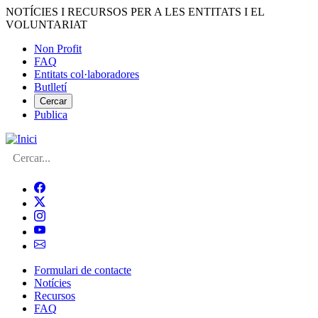
Vés
NOTÍCIES I RECURSOS PER A LES ENTITATS I EL
al
VOLUNTARIAT
contingut
Non Profit
FAQ
Menú
Entitats col·laboradores
del
Butlletí
compte
Cercar
Publica
d'usuari
Cerca
Formulari de contacte
Notícies
Navegació
Recursos
principal
FAQ