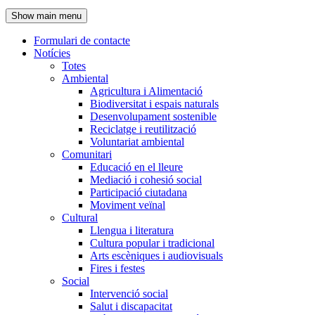
de
Show main menu
l'encapçalament
Formulari de contacte
Notícies
Navegació
Totes
principal
Ambiental
Agricultura i Alimentació
Biodiversitat i espais naturals
Desenvolupament sostenible
Reciclatge i reutilització
Voluntariat ambiental
Comunitari
Educació en el lleure
Mediació i cohesió social
Participació ciutadana
Moviment veïnal
Cultural
Llengua i literatura
Cultura popular i tradicional
Arts escèniques i audiovisuals
Fires i festes
Social
Intervenció social
Salut i discapacitat