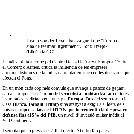
Ursula von der Leyen ha assegurat que “Europa
s’ha de rearmar urgentment”. Font: Freepik
(Llicència CC).
L’anàlisi, duta a terme pel Centre Delàs i la Xarxa Europea Contra
el Comerç d'Armes, critica la influència de les empreses
armamentístiques de la indústria militar europea en les decisions que
afecten el Fons.
En un món cada cop més convuls que avança a passos de gegant
cap a la imposició d’un
model securitista i militaritzat
arreu, totes
les mirades es dirigeixen ara cap a
Europa
. Des del seu retorn a la
Casa Blanca,
Donald Trump
s’ha afanyat a exigir als líders dels
països europeus aliats de l’
OTAN
que
incrementin la
despesa en
defensa
fins al 5% del PIB
, un nivell d’inversió militar inèdit al
Vell Continent.
I sembla que la pressió està fent efecte. Així ho fan palès