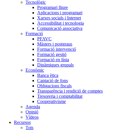
Tecnològic
Programari lliure
Aplicacions i programari
Xarxes socials i Internet
Accessibilitat i tecnologia
Comunicació associativa
Formació
PFAVC
Màsters i postgraus
Formació intervenció
Formació gestió
Formació en línia
Dinàmiques grupals
Econòmic
Banca ètica
Captació de fons
Obligacions fiscals
Transparència i rendició de comptes
Tresoreria i comptabilitat
Cooperativisme
Agenda
Opinió
Vídeos
Recursos
Tots