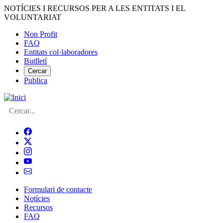
Vés
NOTÍCIES I RECURSOS PER A LES ENTITATS I EL
al
VOLUNTARIAT
contingut
Non Profit
FAQ
Menú
Entitats col·laboradores
del
Butlletí
compte
Cercar
Publica
d'usuari
Cerca
Formulari de contacte
Notícies
Navegació
Recursos
principal
FAQ