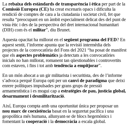
La
rebaixa dels estàndards de transparència i ètica
per part de la
Comissió Europea (CE)
ha creat escenaris opacs i dificulta la
rendició de comptes de cara a la ciutadania i societat civil, fet que
resulta “preocupant en un àmbit especialment delicat des del punt de
vista ètic i des de la perspectiva del dret internacional humanitari
(DIH) com és el
militar
”, diu Brunet.
Aquesta opacitat ha millorat en el
següent programa del FED
? En
aquest sentit, l’informe apunta que la revisió intermèdia dels
projectes de la convocatòria del Fons del 2021 “ha posat de manifest
que els
aspectes problemàtics
ja detectats a les convocatòries
inicials no han millorat, romanent tan qüestionables i controvertits
com estaven, i fins i tot amb
tendència a empitjorar
”.
En un món abocat a un gir militarista i securitista, des de l’informe
s’advoca perquè Europa opti per un
canvi de paradigma
que deixi
enrere polítiques impulsades per grans grups de pressió
armamentística i es mogui cap a
estratègies de pau, justícia global,
desarmament i desmilitarització
.
Així, Europa compta amb una oportunitat única per proposar un
nou marc de coexistència
basat en la seguretat pacífica i una
geopolítica més humana, allunyant-se de blocs hegemònics i
fomentant la
cooperació
i la
democràcia
a escala global.