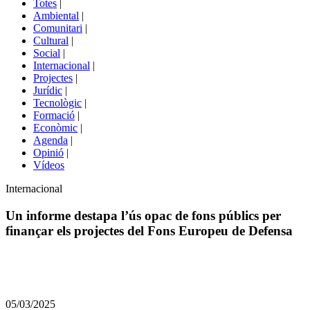
Totes
|
menú
Ambiental
|
de
Comunitari
|
portals
Cultural
|
Social
|
Internacional
|
Projectes
|
Jurídic
|
Tecnològic
|
Formació
|
Econòmic
|
Agenda
|
Opinió
|
Vídeos
Àmbit
Internacional
de
la
Un informe destapa l’ús opac de fons públics per
notícia
finançar els projectes del Fons Europeu de Defensa
Comparteix
Compartir
en
05/03/2025