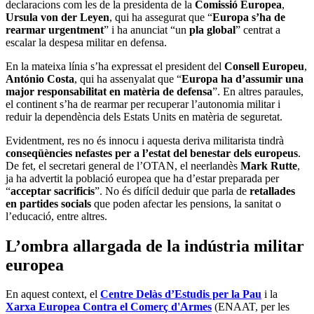
declaracions com les de la presidenta de la
Comissió Europea
,
Ursula von der Leyen
, qui ha assegurat que “
Europa s’ha de
rearmar urgentment
” i ha anunciat “un
pla global
” centrat a
escalar la despesa militar en defensa.
En la mateixa línia s’ha expressat el president del
Consell Europeu
,
António Costa
, qui ha assenyalat que “
Europa ha d’assumir una
major responsabilitat en matèria de defensa
”. En altres paraules,
el continent s’ha de rearmar per recuperar l’autonomia militar i
reduir la dependència dels Estats Units en matèria de seguretat.
Evidentment, res no és innocu i aquesta deriva militarista tindrà
conseqüències nefastes per a l’estat del benestar dels europeus
.
De fet, el secretari general de l’OTAN, el neerlandès
Mark Rutte
,
ja ha advertit la població europea que ha d’estar preparada per
“
acceptar sacrificis
”. No és difícil deduir que parla de
retallades
en partides socials
que poden afectar les pensions, la sanitat o
l’educació, entre altres.
L’ombra allargada de la indústria militar
europea
En aquest context, el
Centre Delàs d’Estudis per la Pau
i la
Xarxa Europea Contra el Comerç d'Armes
(ENAAT, per les