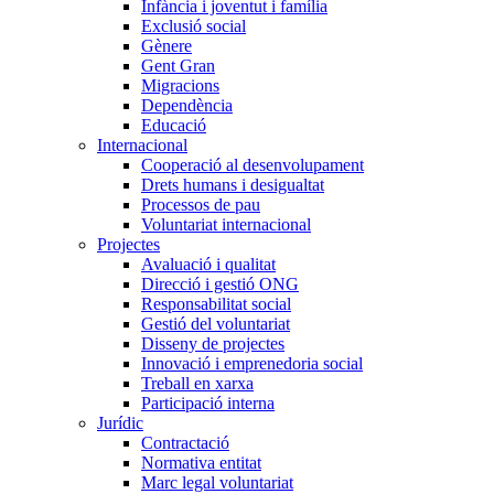
Infància i joventut i família
Exclusió social
Gènere
Gent Gran
Migracions
Dependència
Educació
Internacional
Cooperació al desenvolupament
Drets humans i desigualtat
Processos de pau
Voluntariat internacional
Projectes
Avaluació i qualitat
Direcció i gestió ONG
Responsabilitat social
Gestió del voluntariat
Disseny de projectes
Innovació i emprenedoria social
Treball en xarxa
Participació interna
Jurídic
Contractació
Normativa entitat
Marc legal voluntariat