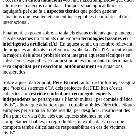
a terme els mateixos candidats. Tampoc s’han aplicat llums i
taquígrafs pel que fa a
aspectes tècnics
que poden generar
situacions que resulten èticament inacceptables i contràries al dret
internacional.
Finalment, es posen sobre la taula els
riscos
evidents que plantegen
l’ús de sistemes no tripulats que empren
tecnologies basades en
intel·ligència artificial (IA)
. En aquest sentit, un nombre rellevant
de projectes analitzats fa referència explícita a l'ús d'IA, mentre que
la majoria dels altres probablement integren aquestes tècniques en
subsistemes específics. En aquest punt, és fonamental determinar la
seva
capacitat per reaccionar autònomament
en situacions
inesperades.
Sobre aquest darrer punt,
Pere Brunet
, autor de l’informe, assegura
que “tots els sistemes d’IA dels projectes del FED han d’estar
subjectes a un
estricte control per reconeguts experts
independents
no pertanyents a l’àmbit militar i per comitès d’ètica
civils”, alhora que adverteix que “complir amb les Directrius ètiques
europees per a una IA fiable resulta, per desgràcia, insuficient des
d'un punt de vista ètic, atès que aquests sistemes no són
completament fiables, ni reproduïbles, ni explicables, cosa que
comporta també dificultats de responsabilitat en cas de víctimes
civils”.