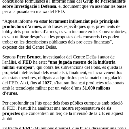
conclusions formulades a l’informe final del
Grup de Personalitats
sobre Investigació i Defensa
, el document que va assentar les bases
per a la posada en marxa del FED.
“Aquest informe va estar
fortament influenciat pels principals
productors d’armes
, amb frases específiques que, provinents del
lobby dels productors d’armes, es van incloure en les Convocatòries,
es van utilitzar després en les propostes dels consorcis i es poden
trobar en les descripcions públiques dels projectes finançats”,
exposen des del Centre Delàs.
Segons
Pere Brunet
, investigador del Centre Delàs i autor de
l'anàlisi, el
FED
ha estat “
una jugada mestra de la indústria
militar europea
”, qui cobra les subvencions del Fons, es queda la
propietat intel·lectual dels resultats i, finalment, es lucra venent-los
als estats membres, obligats a adquirir-los per la mateixa regulació
del FED. Així, fins al
2027
, s’hauran finançat productes relacionats
amb la tecnologia militar per un valor d’uns
51.000 milions
d’euros
.
Per aprofundir en l’ús opac dels fons públics europeus amb relació
al FED, l’estudi ha analitzat una mostra representativa de
sis
projectes
que concentren un terç de la inversió de la UE en aquest
àmbit.
Es tracta d’
EPC
(60 milions d’euros), que busca dissenyar una nova