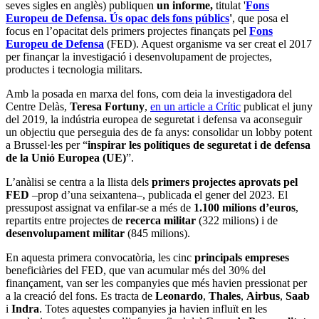
seves sigles en anglès) publiquen
un informe,
titulat '
Fons
Europeu de Defensa. Ús opac dels fons públics
'
, que posa el
focus en l’opacitat dels primers projectes finançats pel
Fons
Europeu de Defensa
(FED). Aquest organisme va ser creat el 2017
per finançar la investigació i desenvolupament de projectes,
productes i tecnologia militars.
Amb la posada en marxa del fons, com deia la investigadora del
Centre Delàs,
Teresa Fortuny
,
en un article a Crític
publicat el juny
del 2019, la indústria europea de seguretat i defensa va aconseguir
un objectiu que perseguia des de fa anys: consolidar un lobby potent
a Brussel·les per “
inspirar les polítiques de seguretat i de defensa
de la Unió Europea (UE)
”.
L’anàlisi se centra a la llista dels
primers projectes aprovats pel
FED
–prop d’una seixantena–, publicada el gener del 2023. El
pressupost assignat va enfilar-se a més de
1.100 milions d’euros
,
repartits entre projectes de
recerca militar
(322 milions) i de
desenvolupament militar
(845 milions).
En aquesta primera convocatòria, les cinc
principals empreses
beneficiàries del FED, que van acumular més del 30% del
finançament, van ser les companyies que més havien pressionat per
a la creació del fons. Es tracta de
Leonardo
,
Thales
,
Airbus
,
Saab
i
Indra
. Totes aquestes companyies ja havien influït en les