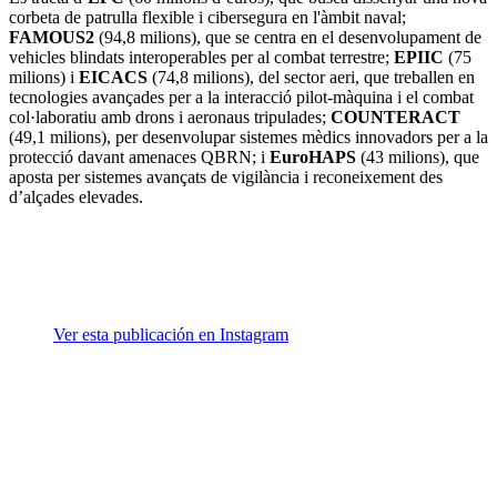
corbeta de patrulla flexible i cibersegura en l'àmbit naval;
FAMOUS2
(94,8 milions), que se centra en el desenvolupament de
vehicles blindats interoperables per al combat terrestre;
EPIIC
(75
milions) i
EICACS
(74,8 milions), del sector aeri, que treballen en
tecnologies avançades per a la interacció pilot-màquina i el combat
col·laboratiu amb drons i aeronaus tripulades;
COUNTERACT
(49,1 milions), per desenvolupar sistemes mèdics innovadors per a la
protecció davant amenaces QBRN; i
EuroHAPS
(43 milions), que
aposta per sistemes avançats de vigilància i reconeixement des
d’alçades elevades.
Ver esta publicación en Instagram