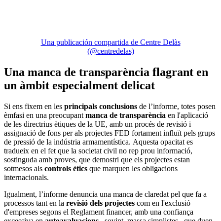
Una publicación compartida de Centre Delàs
(@centredelas)
Una manca de transparència flagrant en
un àmbit especialment delicat
Si ens fixem en les
principals conclusions
de l’informe, totes posen
èmfasi en una preocupant
manca de transparència
en l'aplicació
de les directrius ètiques de la UE, amb un procés de revisió i
assignació de fons per als projectes FED fortament influït pels grups
de pressió de la indústria armamentística. Aquesta opacitat es
tradueix en el fet que la societat civil no rep prou informació,
sostinguda amb proves, que demostri que els projectes estan
sotmesos als
controls ètics
que marquen les obligacions
internacionals.
Igualment, l’informe denuncia una manca de claredat pel que fa a
processos tant en la
revisió dels projectes
com en l'exclusió
d'empreses segons el Reglament financer, amb una confiança
excessiva en
autoavaluacions
–sovint, massa simplistes– que duen