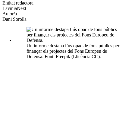
altres
Entitat redactora
xarxes
LaviniaNext
socials
Autor/a
Dani Sorolla
Un informe destapa l’ús opac de fons públics per
finançar els projectes del Fons Europeu de
Defensa. Font: Freepik (Llicència CC).