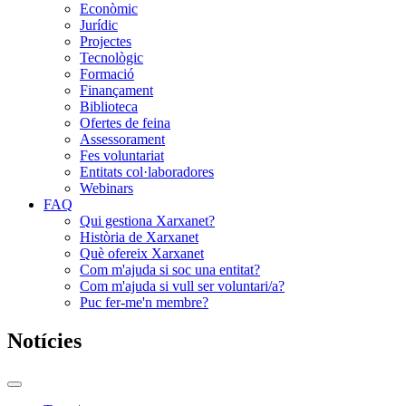
Econòmic
Jurídic
Projectes
Tecnològic
Formació
Finançament
Biblioteca
Ofertes de feina
Assessorament
Fes voluntariat
Entitats col·laboradores
Webinars
FAQ
Qui gestiona Xarxanet?
Història de Xarxanet
Què ofereix Xarxanet
Com m'ajuda si soc una entitat?
Com m'ajuda si vull ser voluntari/a?
Puc fer-me'n membre?
Notícies
Commutador
del