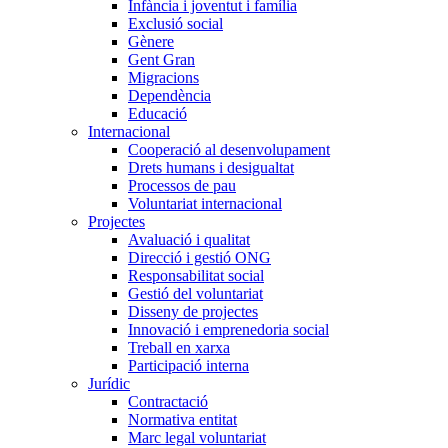
Infància i joventut i família
Exclusió social
Gènere
Gent Gran
Migracions
Dependència
Educació
Internacional
Cooperació al desenvolupament
Drets humans i desigualtat
Processos de pau
Voluntariat internacional
Projectes
Avaluació i qualitat
Direcció i gestió ONG
Responsabilitat social
Gestió del voluntariat
Disseny de projectes
Innovació i emprenedoria social
Treball en xarxa
Participació interna
Jurídic
Contractació
Normativa entitat
Marc legal voluntariat