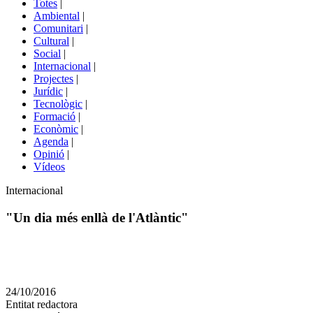
Totes
|
menú
Ambiental
|
de
Comunitari
|
portals
Cultural
|
Social
|
Internacional
|
Projectes
|
Jurídic
|
Tecnològic
|
Formació
|
Econòmic
|
Agenda
|
Opinió
|
Vídeos
Àmbit
Internacional
de
la
"Un dia més enllà de l'Atlàntic"
notícia
Comparteix
Compartir
en
24/10/2016
altres
Entitat redactora