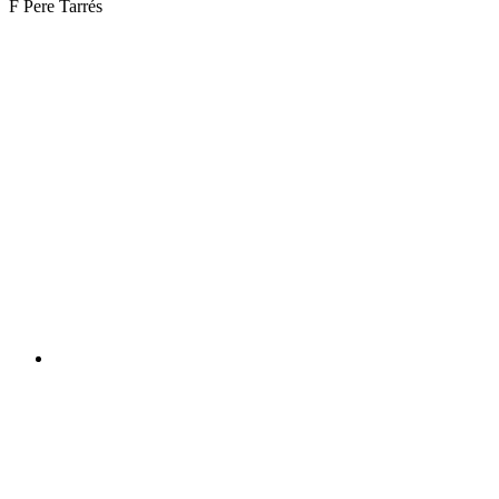
xarxes
F Pere Tarrés
socials