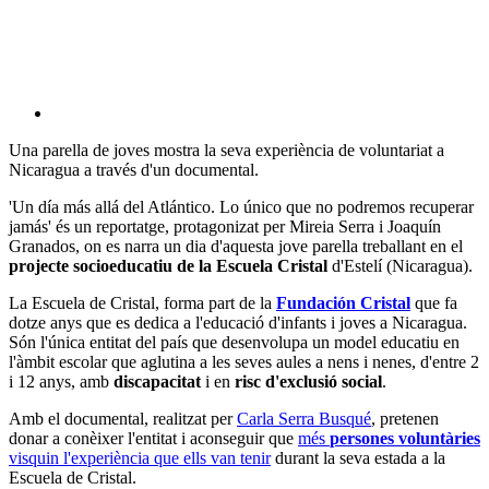
Una parella de joves mostra la seva experiència de voluntariat a
Nicaragua a través d'un documental.
'Un día más allá del Atlántico. Lo único que no podremos recuperar
jamás' és un reportatge, protagonizat per Mireia Serra i Joaquín
Granados, on es narra un dia d'aquesta jove parella treballant en el
projecte socioeducatiu de la Escuela Cristal
d'Estelí (Nicaragua).
La Escuela de Cristal, forma part de la
Fundación Cristal
que fa
dotze anys que es dedica a l'educació d'infants i joves a Nicaragua.
Són l'única entitat del país que desenvolupa un model educatiu en
l'àmbit escolar que aglutina a les seves aules a nens i nenes, d'entre 2
i 12 anys, amb
discapacitat
i en
risc d'exclusió social
.
Amb el documental, realitzat per
Carla Serra Busqué
, pretenen
donar a conèixer l'entitat i aconseguir que
més
persones voluntàries
visquin l'experiència que ells van tenir
durant la seva estada a la
Escuela de Cristal.