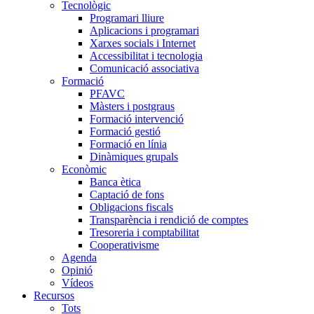
Tecnològic
Programari lliure
Aplicacions i programari
Xarxes socials i Internet
Accessibilitat i tecnologia
Comunicació associativa
Formació
PFAVC
Màsters i postgraus
Formació intervenció
Formació gestió
Formació en línia
Dinàmiques grupals
Econòmic
Banca ètica
Captació de fons
Obligacions fiscals
Transparència i rendició de comptes
Tresoreria i comptabilitat
Cooperativisme
Agenda
Opinió
Vídeos
Recursos
Tots