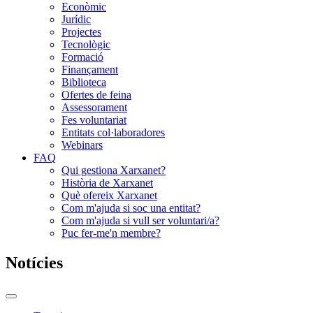
Econòmic
Jurídic
Projectes
Tecnològic
Formació
Finançament
Biblioteca
Ofertes de feina
Assessorament
Fes voluntariat
Entitats col·laboradores
Webinars
FAQ
Qui gestiona Xarxanet?
Història de Xarxanet
Què ofereix Xarxanet
Com m'ajuda si soc una entitat?
Com m'ajuda si vull ser voluntari/a?
Puc fer-me'n membre?
Notícies
Commutador
del