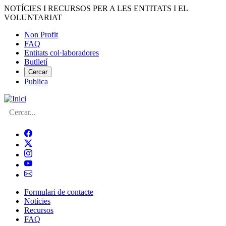
Vés
NOTÍCIES I RECURSOS PER A LES ENTITATS I EL
al
VOLUNTARIAT
contingut
Non Profit
FAQ
Menú
Entitats col·laboradores
del
Butlletí
compte
Cercar
Publica
d'usuari
Cerca
Formulari de contacte
Notícies
Navegació
Recursos
principal
FAQ