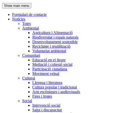
de
Show main menu
l'encapçalament
Formulari de contacte
Notícies
Navegació
Totes
principal
Ambiental
Agricultura i Alimentació
Biodiversitat i espais naturals
Desenvolupament sostenible
Reciclatge i reutilització
Voluntariat ambiental
Comunitari
Educació en el lleure
Mediació i cohesió social
Participació ciutadana
Moviment veïnal
Cultural
Llengua i literatura
Cultura popular i tradicional
Arts escèniques i audiovisuals
Fires i festes
Social
Intervenció social
Salut i discapacitat