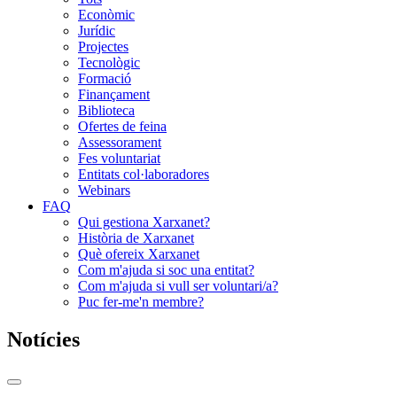
Econòmic
Jurídic
Projectes
Tecnològic
Formació
Finançament
Biblioteca
Ofertes de feina
Assessorament
Fes voluntariat
Entitats col·laboradores
Webinars
FAQ
Qui gestiona Xarxanet?
Història de Xarxanet
Què ofereix Xarxanet
Com m'ajuda si soc una entitat?
Com m'ajuda si vull ser voluntari/a?
Puc fer-me'n membre?
Notícies
Commutador