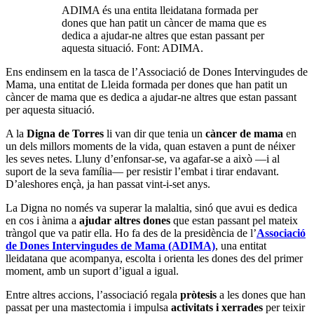
ADIMA és una entita lleidatana formada per
dones que han patit un càncer de mama que es
dedica a ajudar-ne altres que estan passant per
aquesta situació. Font: ADIMA.
Ens endinsem en la tasca de l’Associació de Dones Intervingudes de
Mama, una entitat de Lleida formada per dones que han patit un
càncer de mama que es dedica a ajudar-ne altres que estan passant
per aquesta situació.
A la
Digna de Torres
li van dir que tenia un
càncer de mama
en
un dels millors moments de la vida, quan estaven a punt de néixer
les seves netes. Lluny d’enfonsar-se, va agafar-se a això —i al
suport de la seva família— per resistir l’embat i tirar endavant.
D’aleshores ençà, ja han passat vint-i-set anys.
La Digna no només va superar la malaltia, sinó que avui es dedica
en cos i ànima a
ajudar altres dones
que estan passant pel mateix
tràngol que va patir ella. Ho fa des de la presidència de l’
Associació
de Dones Intervingudes de Mama (ADIMA)
, una entitat
lleidatana que acompanya, escolta i orienta les dones des del primer
moment, amb un suport d’igual a igual.
Entre altres accions, l’associació regala
pròtesis
a les dones que han
passat per una mastectomia i impulsa
activitats i xerrades
per teixir