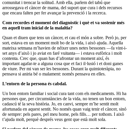
comunitat i trencar la solitud. Amb ella, parlem del tabú que
arrossegava el càncer de mama, del suport que cura i dels recursos
que encara falten per fer avançar la prevenció i la recerca.
Com recordes el moment del diagnòstic i què et va sostenir més
en aquell tram inicial de la malaltia?
Quan et diuen que tens un càncer, et cau el món a sobre. Però jo, per
sort, estava en un moment molt bo de la vida, i això ajuda. Aquella
mateixa setmana m’havien de néixer unes netes bessones —fa vint-i-
set anys d’això i jo aviat en faré vuitanta— i estava eufòrica i molt
contenta. Crec que, quan has d’afrontar un moment així, és
important agafar-te a alguna cosa que et faci il·lusió i et doni ganes
de viure. Per mi van ser les bessones. Durant la quimioteràpia, no
pensava si aniria bé o malament: només pensava en elles.
L’entorn de la persona és cabdal.
Un bon entorn familiar i social cura tant com els medicaments. Hi ha
persones que, per circumstàncies de la vida, no tenen un bon entorn,
cadascú té la seva història. Jo, en canvi, sempre m’he sentit molt
afortunada en aquest sentit. No només quan vaig tenir el càncer, sinó
de sempre: pels pares, pel meu home, pels fills… per tothom. I això
t’ajuda molt, perquè després veus gent que està molt sola.