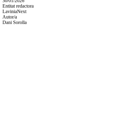
30/01/2026
altres
Entitat redactora
xarxes
LaviniaNext
socials
Autor/a
Dani Sorolla