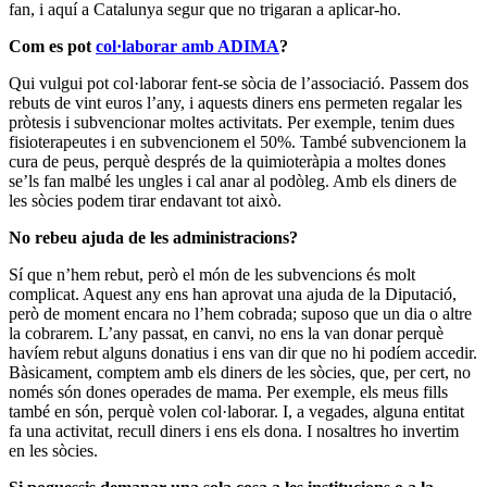
fan, i aquí a Catalunya segur que no trigaran a aplicar-ho.
Com es pot
col·laborar amb ADIMA
?
Qui vulgui pot col·laborar fent-se sòcia de l’associació. Passem dos
rebuts de vint euros l’any, i aquests diners ens permeten regalar les
pròtesis i subvencionar moltes activitats. Per exemple, tenim dues
fisioterapeutes i en subvencionem el 50%. També subvencionem la
cura de peus, perquè després de la quimioteràpia a moltes dones
se’ls fan malbé les ungles i cal anar al podòleg. Amb els diners de
les sòcies podem tirar endavant tot això.
No rebeu ajuda de les administracions?
Sí que n’hem rebut, però el món de les subvencions és molt
complicat. Aquest any ens han aprovat una ajuda de la Diputació,
però de moment encara no l’hem cobrada; suposo que un dia o altre
la cobrarem. L’any passat, en canvi, no ens la van donar perquè
havíem rebut alguns donatius i ens van dir que no hi podíem accedir.
Bàsicament, comptem amb els diners de les sòcies, que, per cert, no
només són dones operades de mama. Per exemple, els meus fills
també en són, perquè volen col·laborar. I, a vegades, alguna entitat
fa una activitat, recull diners i ens els dona. I nosaltres ho invertim
en les sòcies.