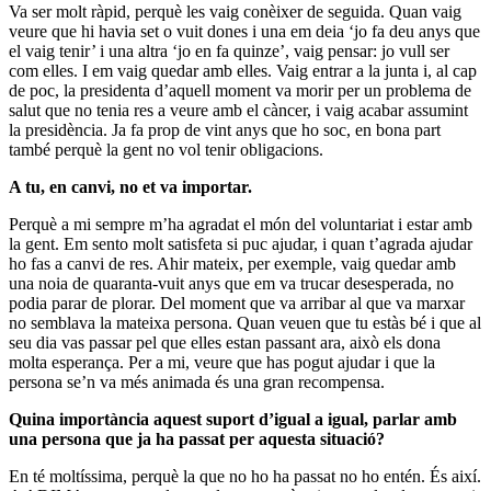
Va ser molt ràpid, perquè les vaig conèixer de seguida. Quan vaig
veure que hi havia set o vuit dones i una em deia ‘jo fa deu anys que
el vaig tenir’ i una altra ‘jo en fa quinze’, vaig pensar: jo vull ser
com elles. I em vaig quedar amb elles. Vaig entrar a la junta i, al cap
de poc, la presidenta d’aquell moment va morir per un problema de
salut que no tenia res a veure amb el càncer, i vaig acabar assumint
la presidència. Ja fa prop de vint anys que ho soc, en bona part
també perquè la gent no vol tenir obligacions.
A tu, en canvi, no et va importar.
Perquè a mi sempre m’ha agradat el món del voluntariat i estar amb
la gent. Em sento molt satisfeta si puc ajudar, i quan t’agrada ajudar
ho fas a canvi de res. Ahir mateix, per exemple, vaig quedar amb
una noia de quaranta-vuit anys que em va trucar desesperada, no
podia parar de plorar. Del moment que va arribar al que va marxar
no semblava la mateixa persona. Quan veuen que tu estàs bé i que al
seu dia vas passar pel que elles estan passant ara, això els dona
molta esperança. Per a mi, veure que has pogut ajudar i que la
persona se’n va més animada és una gran recompensa.
Quina importància aquest suport d’igual a igual, parlar amb
una persona que ja ha passat per aquesta situació?
En té moltíssima, perquè la que no ho ha passat no ho entén. És així.