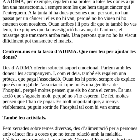
A ADIMA, per exemple, regalem una pròtesi a totes les dones a qui
fan una mastectomia, i sempre som les que hem tingut càncer qui
l’entreguem. A la junta hi ha dues persones que, per sort, no han
passat per un càncer i elles no hi van, perquè no ho viuen ni ho
entenen com nosaltres. Quan arribes i li pots dir que tu també ho vas
tenir, li expliques que la investigació ha avançat i l’animes, el
missatge que transmets arriba més. Una persona que no ho ha viscut
difícilment pot transmetre el mateix.
Centrem-nos en la tasca d’ADIMA. Què més feu per ajudar les
dones?
Des d’ADIMA oferim sobretot suport emocional. Parlem amb les
dones i les acompanyem. I, com et deia, també els regalem una
pròtesi, que paga l’associació. Quan les hi porto, sempre els explico
que és un regal de l’associació i que no és una gentilesa de
l’hospital, perquè moltes pensen que els ho dona el centre. És una
acció que s’agraeix molt, perquè no s’ho esperen. De fet, moltes
pensen que l’han de pagar. És molt important que, almenys
visiblement, puguin sortir de l’hospital tal com hi van entrar.
També feu activitats.
Fem xerrades sobre temes diversos, des d’alimentació per a persones
amb càncer fins a coses que no tenen relació amb la malaltia.
L’última, per exemple, la van fer els Mossos d’Esquadra i tractava