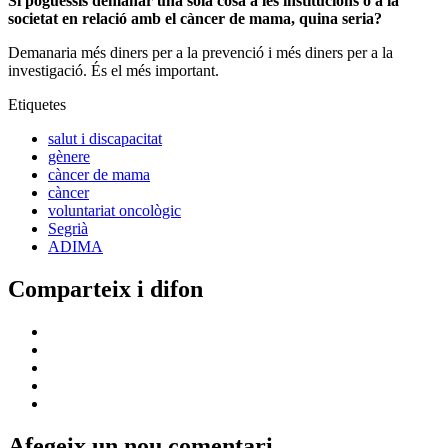
Si poguessis demanar una sola cosa a les institucions o a la
societat en relació amb el càncer de mama, quina seria?
Demanaria més diners per a la prevenció i més diners per a la
investigació. És el més important.
Etiquetes
salut i discapacitat
gènere
càncer de mama
càncer
voluntariat oncològic
Segrià
ADIMA
Comparteix i difon
Afegeix un nou comentari