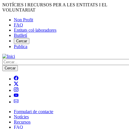
Vés
NOTÍCIES I RECURSOS PER A LES ENTITATS I EL
al
VOLUNTARIAT
contingut
Non Profit
FAQ
Menú
Entitats col·laboradores
del
Butlletí
compte
Cercar
Publica
d'usuari
Cerca
Formulari de contacte
Notícies
Navegació
Recursos
principal
FAQ