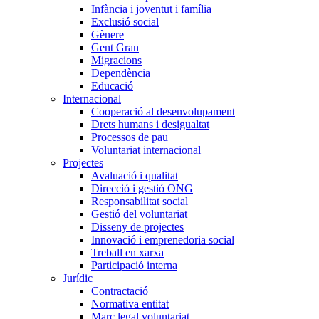
Infància i joventut i família
Exclusió social
Gènere
Gent Gran
Migracions
Dependència
Educació
Internacional
Cooperació al desenvolupament
Drets humans i desigualtat
Processos de pau
Voluntariat internacional
Projectes
Avaluació i qualitat
Direcció i gestió ONG
Responsabilitat social
Gestió del voluntariat
Disseny de projectes
Innovació i emprenedoria social
Treball en xarxa
Participació interna
Jurídic
Contractació
Normativa entitat
Marc legal voluntariat