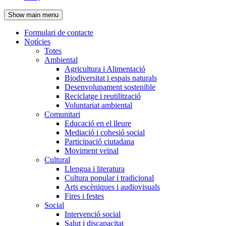
de
Show main menu
l'encapçalament
Formulari de contacte
Notícies
Navegació
Totes
principal
Ambiental
Agricultura i Alimentació
Biodiversitat i espais naturals
Desenvolupament sostenible
Reciclatge i reutilització
Voluntariat ambiental
Comunitari
Educació en el lleure
Mediació i cohesió social
Participació ciutadana
Moviment veïnal
Cultural
Llengua i literatura
Cultura popular i tradicional
Arts escèniques i audiovisuals
Fires i festes
Social
Intervenció social
Salut i discapacitat