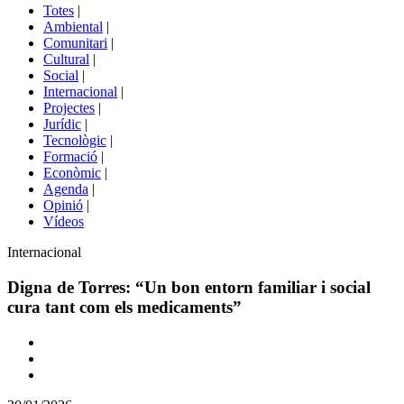
del
Totes
|
menú
Ambiental
|
de
Comunitari
|
portals
Cultural
|
Social
|
Internacional
|
Projectes
|
Jurídic
|
Tecnològic
|
Formació
|
Econòmic
|
Agenda
|
Opinió
|
Vídeos
Àmbit
Internacional
de
la
Digna de Torres: “Un bon entorn familiar i social
notícia
cura tant com els medicaments”
Comparteix
Compartir
en