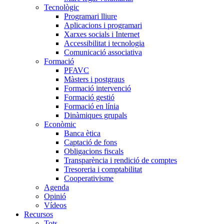
Tecnològic
Programari lliure
Aplicacions i programari
Xarxes socials i Internet
Accessibilitat i tecnologia
Comunicació associativa
Formació
PFAVC
Màsters i postgraus
Formació intervenció
Formació gestió
Formació en línia
Dinàmiques grupals
Econòmic
Banca ètica
Captació de fons
Obligacions fiscals
Transparència i rendició de comptes
Tresoreria i comptabilitat
Cooperativisme
Agenda
Opinió
Vídeos
Recursos
Tots