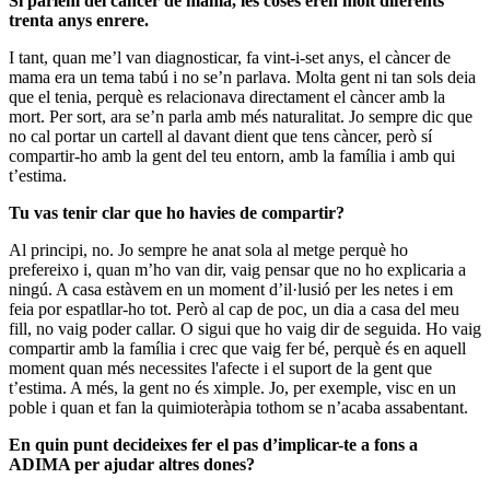
Si parlem del càncer de mama, les coses eren molt diferents
trenta anys enrere.
I tant, quan me’l van diagnosticar, fa vint-i-set anys, el càncer de
mama era un tema tabú i no se’n parlava. Molta gent ni tan sols deia
que el tenia, perquè es relacionava directament el càncer amb la
mort. Per sort, ara se’n parla amb més naturalitat. Jo sempre dic que
no cal portar un cartell al davant dient que tens càncer, però sí
compartir-ho amb la gent del teu entorn, amb la família i amb qui
t’estima.
Tu vas tenir clar que ho havies de compartir?
Al principi, no. Jo sempre he anat sola al metge perquè ho
prefereixo i, quan m’ho van dir, vaig pensar que no ho explicaria a
ningú. A casa estàvem en un moment d’il·lusió per les netes i em
feia por espatllar-ho tot. Però al cap de poc, un dia a casa del meu
fill, no vaig poder callar. O sigui que ho vaig dir de seguida. Ho vaig
compartir amb la família i crec que vaig fer bé, perquè és en aquell
moment quan més necessites l'afecte i el suport de la gent que
t’estima. A més, la gent no és ximple. Jo, per exemple, visc en un
poble i quan et fan la quimioteràpia tothom se n’acaba assabentant.
En quin punt decideixes fer el pas d’implicar-te a fons a
ADIMA per ajudar altres dones?