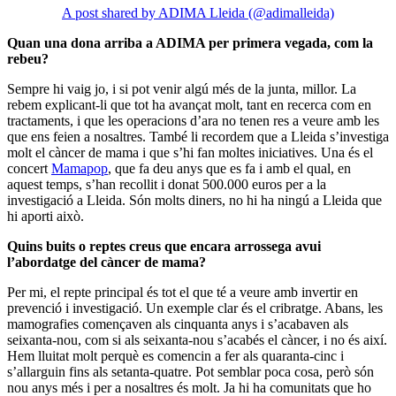
A post shared by ADIMA Lleida (@adimalleida)
Quan una dona arriba a ADIMA per primera vegada, com la
rebeu?
Sempre hi vaig jo, i si pot venir algú més de la junta, millor. La
rebem explicant-li que tot ha avançat molt, tant en recerca com en
tractaments, i que les operacions d’ara no tenen res a veure amb les
que ens feien a nosaltres. També li recordem que a Lleida s’investiga
molt el càncer de mama i que s’hi fan moltes iniciatives. Una és el
concert
Mamapop
, que fa deu anys que es fa i amb el qual, en
aquest temps, s’han recollit i donat 500.000 euros per a la
investigació a Lleida. Són molts diners, no hi ha ningú a Lleida que
hi aporti això.
Quins buits o reptes creus que encara arrossega avui
l’abordatge del càncer de mama?
Per mi, el repte principal és tot el que té a veure amb invertir en
prevenció i investigació. Un exemple clar és el cribratge. Abans, les
mamografies començaven als cinquanta anys i s’acabaven als
seixanta-nou, com si als seixanta-nou s’acabés el càncer, i no és així.
Hem lluitat molt perquè es comencin a fer als quaranta-cinc i
s’allarguin fins als setanta-quatre. Pot semblar poca cosa, però són
nou anys més i per a nosaltres és molt. Ja hi ha comunitats que ho