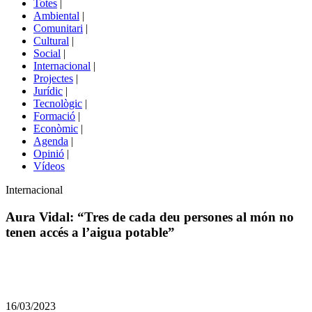
Totes
|
menú
Ambiental
|
de
Comunitari
|
portals
Cultural
|
Social
|
Internacional
|
Projectes
|
Jurídic
|
Tecnològic
|
Formació
|
Econòmic
|
Agenda
|
Opinió
|
Vídeos
Àmbit
Internacional
de
la
Aura Vidal: “Tres de cada deu persones al món no
notícia
tenen accés a l’aigua potable”
Comparteix
Compartir
en
16/03/2023