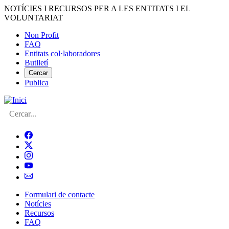
Vés
NOTÍCIES I RECURSOS PER A LES ENTITATS I EL
al
VOLUNTARIAT
contingut
Non Profit
FAQ
Menú
Entitats col·laboradores
del
Butlletí
compte
Cercar
Publica
d'usuari
Cerca
Formulari de contacte
Notícies
Navegació
Recursos
principal
FAQ