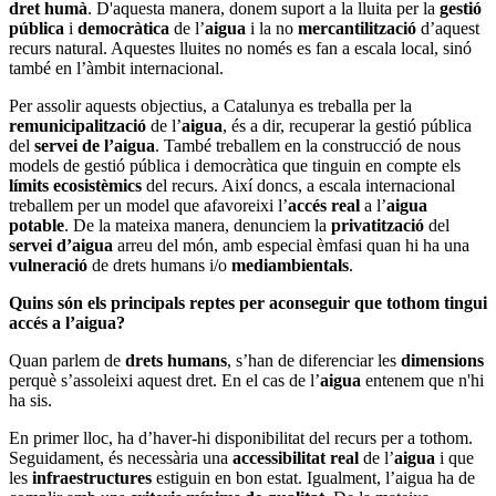
dret humà
. D'aquesta manera, donem suport a la lluita per la
gestió
pública
i
democràtica
de l’
aigua
i la no
mercantilització
d’aquest
recurs natural. Aquestes lluites no només es fan a escala local, sinó
també en l’àmbit internacional.
Per assolir aquests objectius, a Catalunya es treballa per la
remunicipalització
de l’
aigua
, és a dir, recuperar la gestió pública
del
servei de l’aigua
. També treballem en la construcció de nous
models de gestió pública i democràtica que tinguin en compte els
límits ecosistèmics
del recurs. Així doncs, a escala internacional
treballem per un model que afavoreixi l’
accés real
a l’
aigua
potable
. De la mateixa manera, denunciem la
privatització
del
servei d’aigua
arreu del món, amb especial èmfasi quan hi ha una
vulneració
de drets humans i/o
mediambientals
.
Quins són els principals reptes per aconseguir que tothom tingui
accés a l’aigua?
Quan parlem de
drets humans
, s’han de diferenciar les
dimensions
perquè s’assoleixi aquest dret. En el cas de l’
aigua
entenem que n'hi
ha sis.
En primer lloc, ha d’haver-hi disponibilitat del recurs per a tothom.
Seguidament, és necessària una
accessibilitat real
de l’
aigua
i que
les
infraestructures
estiguin en bon estat. Igualment, l’aigua ha de