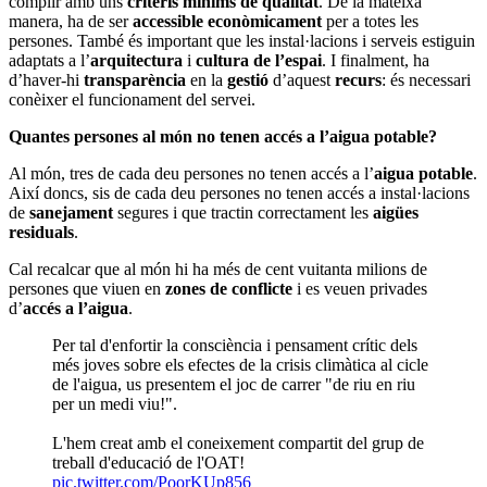
complir amb uns
criteris mínims de qualitat
. De la mateixa
manera, ha de ser
accessible econòmicament
per a totes les
persones. També és important que les instal·lacions i serveis estiguin
adaptats a l’
arquitectura
i
cultura de l’espai
. I finalment, ha
d’haver-hi
transparència
en la
gestió
d’aquest
recurs
: és necessari
conèixer el funcionament del servei.
Quantes persones al món no tenen accés a l’aigua potable?
Al món, tres de cada deu persones no tenen accés a l’
aigua potable
.
Així doncs, sis de cada deu persones no tenen accés a instal·lacions
de
sanejament
segures i que tractin correctament les
aigües
residuals
.
Cal recalcar que al món hi ha més de cent vuitanta milions de
persones que viuen en
zones de conflicte
i es veuen privades
d’
accés a l’aigua
.
Per tal d'enfortir la consciència i pensament crític dels
més joves sobre els efectes de la crisis climàtica al cicle
de l'aigua, us presentem el joc de carrer "de riu en riu
per un medi viu!".
L'hem creat amb el coneixement compartit del grup de
treball d'educació de l'OAT!
pic.twitter.com/PoorKUp856