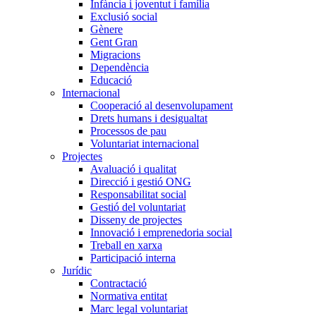
Infància i joventut i família
Exclusió social
Gènere
Gent Gran
Migracions
Dependència
Educació
Internacional
Cooperació al desenvolupament
Drets humans i desigualtat
Processos de pau
Voluntariat internacional
Projectes
Avaluació i qualitat
Direcció i gestió ONG
Responsabilitat social
Gestió del voluntariat
Disseny de projectes
Innovació i emprenedoria social
Treball en xarxa
Participació interna
Jurídic
Contractació
Normativa entitat
Marc legal voluntariat