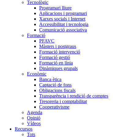
Tecnològic
Programari lliure
Aplicacions i programari
Xarxes socials i Internet
Accessibilitat i tecnologia
Comunicació associativa
Formació
PFAVC
Màsters i postgraus
Formació intervenció
Formació gestió
Formació en línia
Dinàmiques grupals
Econòmic
Banca ètica
Captació de fons
Obligacions fiscals
Transparència i rendició de comptes
Tresoreria i comptabilitat
Cooperativisme
Agenda
Opinió
Vídeos
Recursos
Tots