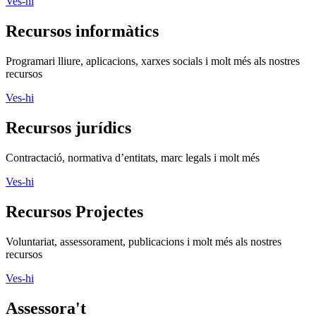
Recursos jurídics
Contractació, normativa d’entitats, marc legals i molt més
Ves-hi
Recursos Projectes
Voluntariat, assessorament, publicacions i molt més als nostres
recursos
Ves-hi
Assessora't
Si vols aconseguir més impacte social, ASSESSORA'T!
La
Direcció General d’Acció Comunitària i Innovació Social
(DGACIS)
posa a la teva disposició un conjunt de serveis
d'assessorament i acompanyament gratuïts.
Més informació