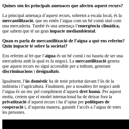
Quines són les principals amenaces que afecten aquest recurs?
La principal amenaça d’aquest recurs, sobretot a escala local, és la
mercantilització
, que no entén l’aigua com un bé comú sinó com
una mercaderia. També és una amenaça l’
emergència climàtica,
que sabem que té un gran
impacte mediambiental
.
Quan es parla de mercantilització de l’aigua a què ens referim?
Quin impacte té sobre la societat?
Ens referim al fet que l’
aigua
és un bé comú i no hauria de ser una
mercaderia amb la qual es fa negoci. La
mercantilització
genera
que aquest recurs no sigui accessible per a tothom, generant
discriminacions
i
desigualtats
.
Igualment, l’
ús domèstic
ha de tenir prioritat davant l’ús de la
indústria i l’agricultura. Finalment, per a nosaltres fer negoci amb
l’aigua és un risc pel compliment d’aquest
dret humà
. Per aquest
motiu, creiem que el model internacional ha de deixar fora la
privatització
d’aquest recurs i ha d’optar per
polítiques de
cooperació
i, d’aquesta manera, garantir l’accés a l’aigua de totes
les persones.