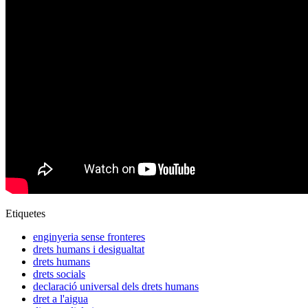
Etiquetes
enginyeria sense fronteres
drets humans i desigualtat
drets humans
drets socials
declaració universal dels drets humans
dret a l'aigua