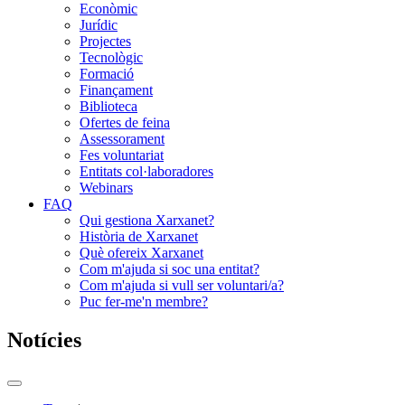
Econòmic
Jurídic
Projectes
Tecnològic
Formació
Finançament
Biblioteca
Ofertes de feina
Assessorament
Fes voluntariat
Entitats col·laboradores
Webinars
FAQ
Qui gestiona Xarxanet?
Història de Xarxanet
Què ofereix Xarxanet
Com m'ajuda si soc una entitat?
Com m'ajuda si vull ser voluntari/a?
Puc fer-me'n membre?
Notícies
Commutador
del