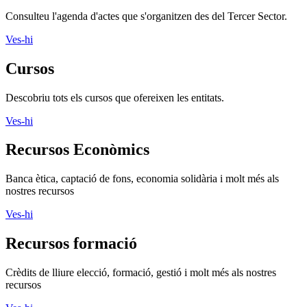
Descobriu tots els cursos que ofereixen les entitats.
Ves-hi
Recursos Econòmics
Banca ètica, captació de fons, economia solidària i molt més als
nostres recursos
Ves-hi
Recursos formació
Crèdits de lliure elecció, formació, gestió i molt més als nostres
recursos
Ves-hi
Recursos informàtics
Programari lliure, aplicacions, xarxes socials i molt més als nostres
recursos
Ves-hi