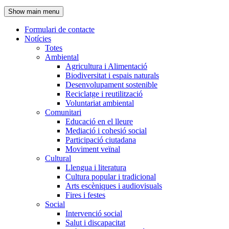
de
Show main menu
l'encapçalament
Formulari de contacte
Notícies
Navegació
Totes
principal
Ambiental
Agricultura i Alimentació
Biodiversitat i espais naturals
Desenvolupament sostenible
Reciclatge i reutilització
Voluntariat ambiental
Comunitari
Educació en el lleure
Mediació i cohesió social
Participació ciutadana
Moviment veïnal
Cultural
Llengua i literatura
Cultura popular i tradicional
Arts escèniques i audiovisuals
Fires i festes
Social
Intervenció social
Salut i discapacitat