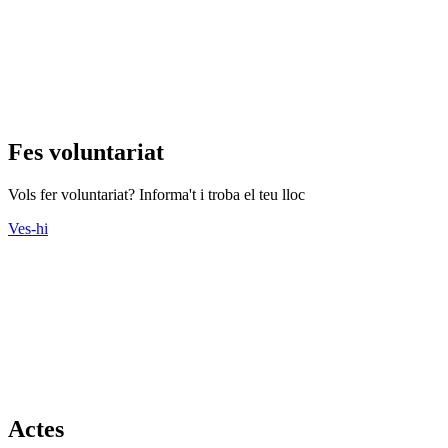
Fes voluntariat
Vols fer voluntariat? Informa't i troba el teu lloc
Ves-hi
Actes
Consulteu l'agenda d'actes que s'organitzen des del Tercer Sector.
Ves-hi
Cursos