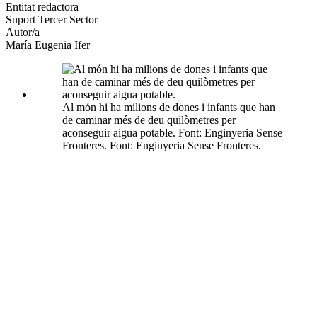
altres
Entitat redactora
xarxes
Suport Tercer Sector
socials
Autor/a
María Eugenia Ifer
Al món hi ha milions de dones i infants que han
de caminar més de deu quilòmetres per
aconseguir aigua potable. Font: Enginyeria Sense
Fronteres. Font: Enginyeria Sense Fronteres.