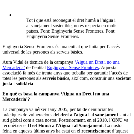
Tot i que està reconegut el dret humà a l’aigua i
al sanejament sostenible, no es respecta en molts
països. Font: Enginyeria Sense Fronteres. Font:
Enginyeria Sense Fronteres.
Enginyeria Sense Fronteres és una entitat que lluita per l’accés
universal de les persones als serveis bàsics.
Aura Vidal és tècnica de la campanya
‘Aigua un Dret i no una
Mercaderia’
de l’entitat
Enginyeria Sense Fronteres
. Aquesta
associació fa més de trenta anys que treballa per garantir l’accés de
totes les persones als
serveis bàsics
, així com, construir una
societat
justa
i
solidària
.
En què es basa la campanya ‘Aigua un Dret i no una
Mercaderia’?
La campanya va néixer l'any 2005, per tal de denunciar les
pràctiques de vulneracions del
dret a l'aigua
i al
sanejament
tant al
sud global com a casa nostra. Posteriorment, en el 2010, l’
ONU
va
reconèixer el
Dret Humà a l'Aigua
i
al Sanejament
. La nostra
feina en aquests últims anys ha estat en el
reconeixement
d’aquest