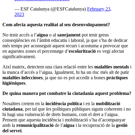
— ESF Catalunya (@ESFCatalunya)
February 23,
2023
Com afecta aquesta realitat al seu desenvolupament?
No tenir accés a l’
aigua
o al
sanejament
pot tenir greus
conseqüències en l’àmbit educatiu i laboral, ja que s’ha de dedicar
més temps per aconseguir aquest recurs i acostuma a provocar que
en aquestes zones el percentatge d’
escolarització
es vegi afectat
significativament.
Així mateix, detectem una clara relació entre les
malalties mentals
i
la manca d’accés a l’aigua. Igualment, hi ha un risc més alt de patir
malalties infeccioses
, ja que no es pot accedir a bones
pràctiques
higièniques
.
De quina manera pot combatre la ciutadania aquest problema?
Nosaltres creiem en la
incidència política
i en la
mobilització
ciutadana
, per tal que les polítiques públiques siguin coherents i no
hi hagi una vulneració de drets humans, com el dret a l’aigua.
Pensem que aquesta incidència i mobilització s’ha d’acompanyar
amb la
remunicipalització
de l’
aigua
i la recuperació de la
gestió
del servei
.