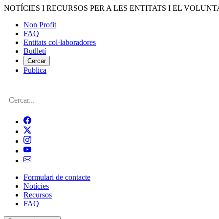
Vés
NOTÍCIES I RECURSOS PER A LES ENTITATS I EL VOLUNT
al
Non Profit
contingut
FAQ
Menú
Entitats col·laboradores
del
Butlletí
compte
Cercar
Publica
d'usuari
Cerca
Formulari de contacte
Notícies
Navegació
Recursos
principal
FAQ
de