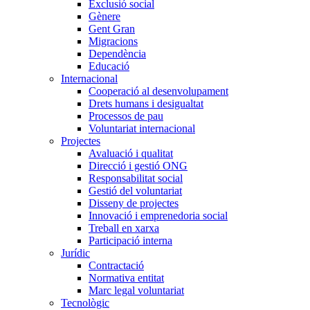
Exclusió social
Gènere
Gent Gran
Migracions
Dependència
Educació
Internacional
Cooperació al desenvolupament
Drets humans i desigualtat
Processos de pau
Voluntariat internacional
Projectes
Avaluació i qualitat
Direcció i gestió ONG
Responsabilitat social
Gestió del voluntariat
Disseny de projectes
Innovació i emprenedoria social
Treball en xarxa
Participació interna
Jurídic
Contractació
Normativa entitat
Marc legal voluntariat
Tecnològic