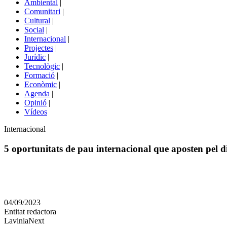
Ambiental
|
de
Comunitari
|
portals
Cultural
|
Social
|
Internacional
|
Projectes
|
Jurídic
|
Tecnològic
|
Formació
|
Econòmic
|
Agenda
|
Opinió
|
Vídeos
Àmbit
Internacional
de
la
5 oportunitats de pau internacional que aposten pel di
notícia
Comparteix
Compartir
en
04/09/2023
altres
Entitat redactora
xarxes
LaviniaNext
socials