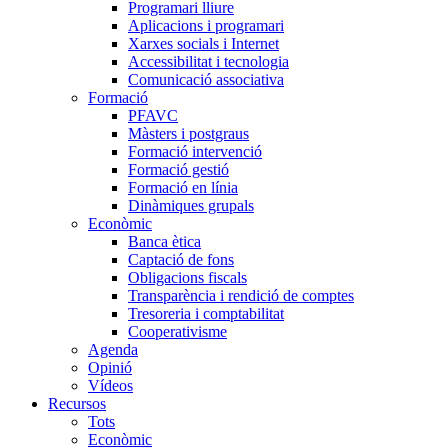
Programari lliure
Aplicacions i programari
Xarxes socials i Internet
Accessibilitat i tecnologia
Comunicació associativa
Formació
PFAVC
Màsters i postgraus
Formació intervenció
Formació gestió
Formació en línia
Dinàmiques grupals
Econòmic
Banca ètica
Captació de fons
Obligacions fiscals
Transparència i rendició de comptes
Tresoreria i comptabilitat
Cooperativisme
Agenda
Opinió
Vídeos
Recursos
Tots
Econòmic