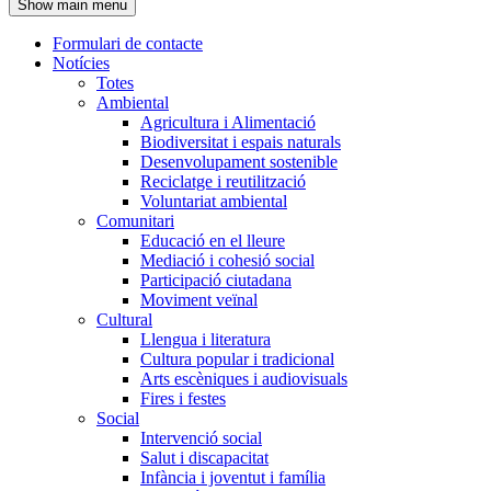
Show main menu
l'encapçalament
Formulari de contacte
Notícies
Navegació
Totes
principal
Ambiental
Agricultura i Alimentació
Biodiversitat i espais naturals
Desenvolupament sostenible
Reciclatge i reutilització
Voluntariat ambiental
Comunitari
Educació en el lleure
Mediació i cohesió social
Participació ciutadana
Moviment veïnal
Cultural
Llengua i literatura
Cultura popular i tradicional
Arts escèniques i audiovisuals
Fires i festes
Social
Intervenció social
Salut i discapacitat
Infància i joventut i família