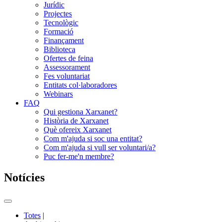
Jurídic
Projectes
Tecnològic
Formació
Finançament
Biblioteca
Ofertes de feina
Assessorament
Fes voluntariat
Entitats col·laboradores
Webinars
FAQ
Qui gestiona Xarxanet?
Història de Xarxanet
Què ofereix Xarxanet
Com m'ajuda si soc una entitat?
Com m'ajuda si vull ser voluntari/a?
Puc fer-me'n membre?
Notícies
Commutador
del
Totes
|
menú