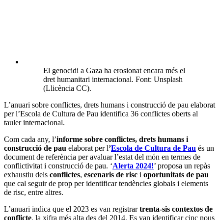
El genocidi a Gaza ha erosionat encara més el
dret humanitari internacional. Font: Unsplash
(Llicència CC).
L’anuari sobre conflictes, drets humans i construcció de pau elaborat
per l’Escola de Cultura de Pau identifica 36 conflictes oberts al
tauler internacional.
Com cada any, l’
informe sobre conflictes, drets humans i
construcció de pau
elaborat per l
’
Escola de Cultura de Pau
és un
document de referència per avaluar l’estat del món en termes de
conflictivitat i construcció de pau. ‘
Alerta 2024!
’ proposa un repàs
exhaustiu dels
conflictes
,
escenaris de risc
i
oportunitats de pau
que cal seguir de prop per identificar tendències globals i elements
de risc, entre altres.
L’anuari indica que el 2023 es van registrar
trenta-sis contextos de
conflicte
, la xifra més alta des del 2014. Es van identificar cinc nous