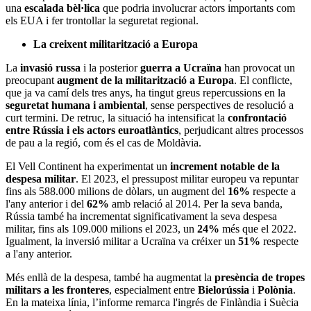
una
escalada bèl·lica
que podria involucrar actors importants com
els EUA i fer trontollar la seguretat regional.
La creixent militarització a Europa
La
invasió russa
i la posterior
guerra a Ucraïna
han provocat un
preocupant
augment de la militarització a Europa
. El conflicte,
que ja va camí dels tres anys, ha tingut greus repercussions en la
seguretat humana i ambiental
, sense perspectives de resolució a
curt termini. De retruc, la situació ha intensificat la
confrontació
entre Rússia i els actors euroatlàntics
, perjudicant altres processos
de pau a la regió, com és el cas de Moldàvia.
El Vell Continent ha experimentat un
increment notable de la
despesa militar
. El 2023, el pressupost militar europeu va repuntar
fins als 588.000 milions de dòlars, un augment del
16%
respecte a
l'any anterior i del
62%
amb relació al 2014. Per la seva banda,
Rússia també ha incrementat significativament la seva despesa
militar, fins als 109.000 milions el 2023, un
24%
més que el 2022.
Igualment, la inversió militar a Ucraïna va créixer un
51%
respecte
a l'any anterior.
Més enllà de la despesa, també ha augmentat la
presència de tropes
militars a les fronteres
, especialment entre
Bielorússia
i
Polònia
.
En la mateixa línia, l’informe remarca l'ingrés de Finlàndia i Suècia