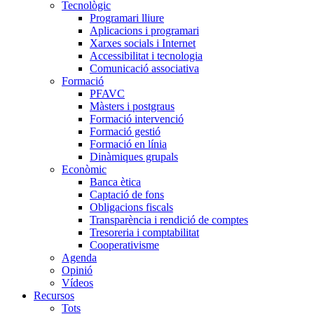
Tecnològic
Programari lliure
Aplicacions i programari
Xarxes socials i Internet
Accessibilitat i tecnologia
Comunicació associativa
Formació
PFAVC
Màsters i postgraus
Formació intervenció
Formació gestió
Formació en línia
Dinàmiques grupals
Econòmic
Banca ètica
Captació de fons
Obligacions fiscals
Transparència i rendició de comptes
Tresoreria i comptabilitat
Cooperativisme
Agenda
Opinió
Vídeos
Recursos
Tots