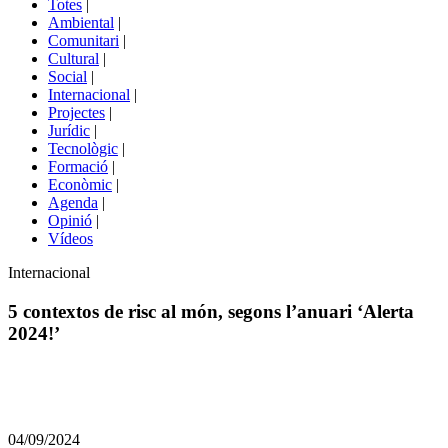
Totes
|
menú
Ambiental
|
de
Comunitari
|
portals
Cultural
|
Social
|
Internacional
|
Projectes
|
Jurídic
|
Tecnològic
|
Formació
|
Econòmic
|
Agenda
|
Opinió
|
Vídeos
Àmbit
Internacional
de
la
5 contextos de risc al món, segons l’anuari ‘Alerta
notícia
2024!’
Comparteix
Compartir
en
04/09/2024