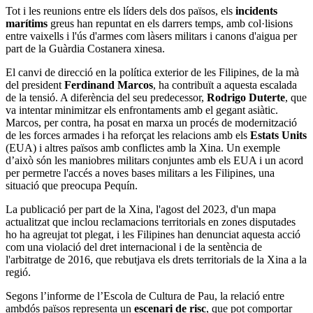
Tot i les reunions entre els líders dels dos països, els
incidents
marítims
greus han repuntat en els darrers temps, amb col·lisions
entre vaixells i l'ús d'armes com làsers militars i canons d'aigua per
part de la Guàrdia Costanera xinesa​.
El canvi de direcció en la política exterior de les Filipines, de la mà
del president
Ferdinand Marcos
, ha contribuït a aquesta escalada
de la tensió. A diferència del seu predecessor,
Rodrigo Duterte
, que
va intentar minimitzar els enfrontaments amb el gegant asiàtic.
Marcos, per contra, ha posat en marxa un procés de modernització
de les forces armades i ha reforçat les relacions amb els
Estats Units
(EUA) i altres països amb conflictes amb la Xina. Un exemple
d’això són les maniobres militars conjuntes amb els EUA i un acord
per permetre l'accés a noves bases militars a les Filipines, una
situació que preocupa Pequín.
La publicació per part de la Xina, l'agost del 2023, d'un mapa
actualitzat que inclou reclamacions territorials en zones disputades
ho ha agreujat tot plegat, i les Filipines han denunciat aquesta acció
com una violació del dret internacional i de la sentència de
l'arbitratge de 2016, que rebutjava els drets territorials de la Xina a la
regió​.
Segons l’informe de l’Escola de Cultura de Pau, la relació entre
ambdós països representa un
escenari de risc
, que pot comportar