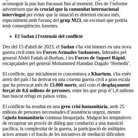
aconseguir la pau han fracassat fins al moment. Des de l’informe
adverteixen que
és crucial que la comunitat internacional
intervingui
per evitar que la situació es deteriori encara més,
especialment amb l'avanç del
grup M23
, un escenari que podria
tenir conseqüències funestes​.
El Sudan i l'extensió del conflicte
Des del 15 d'abril de 2023, el
Sudan
s'ha vist immers en una nova
guerra civil entre les
Forces Armades Sudaneses
, liderades pel
general Abdel Fattah al-Burhan, i les
Forces de Suport Ràpid
,
encapçalades pel general Mohammed Hamdan Dagalo ‘Hemedti’.
El conflicte, que inicialment es concentrava a
Khartum
, s'ha estès
arreu del país i ha derivat en una cruenta guerra civil a gran escala
que ha provocat més de
15.000 morts
, així com el
desplaçament
forçat de 8,6 milions de persones
, entre les que prop d’1,8 milions
han buscat refugi en països veïns.
El conflicte ha resultat en una
greu crisi humanitària
, amb 25
milions de persones necessitades d’assistència urgent, mentre
l'
ajuda humanitària
continua bloquejada. Malgrat les temptatives
de recuperar un procés de diàleg que condueixi a una transició
pacífica, la complexitat de la guerra, la participació de múltiples
actors armats i el fracàs de les iniciatives de mediació dificulten