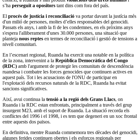
s’ha
perseguit a opositors
tant dins com fora del país.
El
procés de justícia i reconciliació
va portar davant la justícia més
d'un milió de persones, moltes d’elles responsables del genocidi.
Passats els anys, i amb la fi de les condemnes, en els pròxims anys
s'espera l'alliberament d'unes 30.000 persones, una situació que
planteja
nous reptes
en termes de reconciliació i gestió de tensions a
nivell comunitari.
En l’escenari regional, Ruanda ha exercit una notable en la política
de la zona, intervenint a la
República Democràtica del Congo
(RDC)
amb l'argument de protegir les comunitats de descendència
ruandesa i combatre les forces genocides que continuen actives en
aquest país. Tot i les acusacions de l'ONU de participar en
l'explotació dels recursos naturals de la RDC, Ruanda ha evitat
sancions significatives.
Així, avui continua la
tensió a la regió dels Grans Llacs
, on
Ruanda i la RDC estan enfrontats, principalment a través del grup
insurgent M23, amb el suport de Ruanda. La situació recorda els
conflictes del 1996 i el 1998, i es tem que degeneri en un xoc frontal
entre aquests dos països.
En definitiva, mentre Ruanda commemora tres dècades del genocidi,
algunes ferides continuen obertes i els esforços regionals per