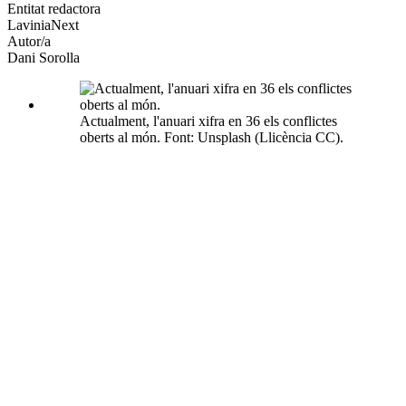
altres
Entitat redactora
xarxes
LaviniaNext
socials
Autor/a
Dani Sorolla
Actualment, l'anuari xifra en 36 els conflictes
oberts al món. Font: Unsplash (Llicència CC).