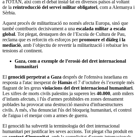
a l'OTAN, així com el debat instal·lat en diversos països al voltant
de la
reintroducció del servei militar obligatori
, com a Alemanya i
Sèrbia.
Aquest procés de militarització no només afecta Europa, sinó que
també contribueix decisivament a una
escalada militar a escala
global
. Tot plegat, destaquen des de l’Escola de Cultura de Pau,
reclama que es reforcin els esforços per
promoure el diàleg i la
mediació
, amb l’objectiu de revertir la militarització i rebaixar les
tensions al continent​.
Gaza, com a exemple de l’erosió del dret internacional
humanitari
El
genocidi perpetrat a Gaza
després de l'ofensiva israeliana en
resposta a l'atac inesperat de
Hamàs
el 7 d’octubre és l’exemple més
flagrant de les greus
violacions del dret internacional humanitari
.
Les xifres de morts civils palestins ja superen les
40.000
, amb milers
d’infants afectats, i l'ús d'armes prohibides en zones densament
poblades ha provocat una destrucció massiva d'infraestructures
civils. A més, s'ha denunciat l'ús del bloqueig humanitari, el control
de l'aigua i el menjar com a armes de guerra.
El genocidi ha subvertit la terminologia del dret internacional
humanitari per justificar les seves accions. Tot plegat s'ha produït en
un
context d'impunitat
, amb la complicitat d'agents internacionals