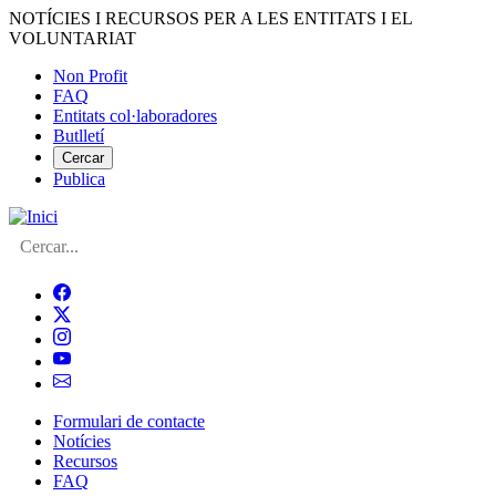
Vés
NOTÍCIES I RECURSOS PER A LES ENTITATS I EL
al
VOLUNTARIAT
contingut
Non Profit
FAQ
Menú
Entitats col·laboradores
del
Butlletí
compte
Cercar
Publica
d'usuari
Cerca
Formulari de contacte
Notícies
Navegació
Recursos
principal
FAQ