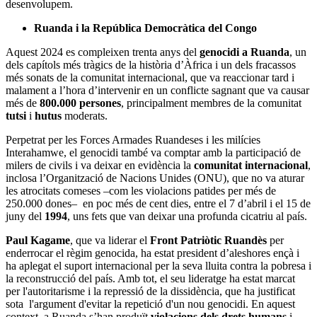
desenvolupem.
Ruanda i la República Democràtica del Congo
Aquest 2024 es compleixen trenta anys del
genocidi a Ruanda
, un
dels capítols més tràgics de la història d’Àfrica i un dels fracassos
més sonats de la comunitat internacional, que va reaccionar tard i
malament a l’hora d’intervenir en un conflicte sagnant que va causar
més de
800.000 persones
, principalment membres de la comunitat
tutsi
i
hutus
moderats.
Perpetrat per les Forces Armades Ruandeses i les milícies
Interahamwe, el genocidi també va comptar amb la participació de
milers de civils i va deixar en evidència la
comunitat internacional
,
inclosa l’Organització de Nacions Unides (ONU), que no va aturar
les atrocitats comeses –com les violacions patides per més de
250.000 dones– en poc més de cent dies, entre el 7 d’abril i el 15 de
juny del
1994
, uns fets que van deixar una profunda cicatriu al país.
Paul Kagame
, que va liderar el
Front Patriòtic Ruandès
per
enderrocar el règim genocida, ha estat president d’aleshores ençà i
ha aplegat el suport internacional per la seva lluita contra la pobresa i
la reconstrucció del país. Amb tot, el seu lideratge ha estat marcat
per l'autoritarisme i la repressió de la dissidència, que ha justificat
sota l'argument d'evitar la repetició d'un nou genocidi. En aquest
context, a Ruanda s’han produït
violacions dels drets humans
i