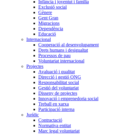
Infància i joventut i família
Exclusió social
Gènere
Gent Gran
Migracions
Dependència
Educació
Internacional
Cooperació al desenvolupament
Drets humans i desigualtat
Processos de pau
Voluntariat internacional
Projectes
Avaluació i qualitat
Direcció i gestió ONG
Responsabilitat social
Gestió del voluntariat
Disseny de projectes
Innovació i emprenedoria social
Treball en xarxa
Participació interna
Jurídic
Contractació
Normativa entitat
Marc legal voluntariat