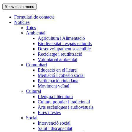
de
Show main menu
l'encapçalament
Formulari de contacte
Notícies
Navegació
Totes
principal
Ambiental
Agricultura i Alimentació
Biodiversitat i espais naturals
Desenvolupament sostenible
Reciclatge i reutilització
Voluntariat ambiental
Comunitari
Educació en el lleure
Mediació i cohesió social
Participació ciutadana
Moviment veïnal
Cultural
Llengua i literatura
Cultura popular i tradicional
Arts escèniques i audiovisuals
Fires i festes
Social
Intervenció social
Salut i discapacitat