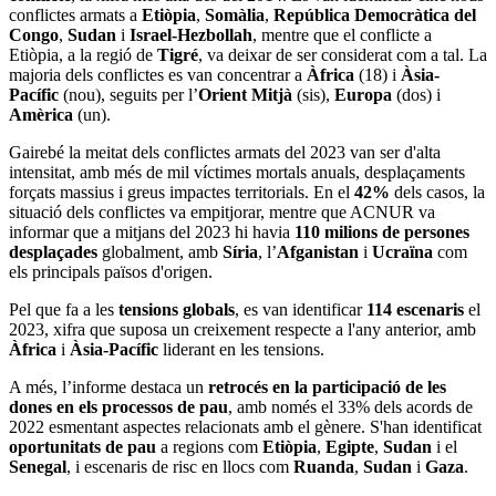
conflictes armats a
Etiòpia
,
Somàlia
,
República Democràtica del
Congo
,
Sudan
i
Israel-Hezbollah
, mentre que el conflicte a
Etiòpia, a la regió de
Tigré
, va deixar de ser considerat com a tal. La
majoria dels conflictes es van concentrar a
Àfrica
(18) i
Àsia-
Pacífic
(nou), seguits per l’
Orient Mitjà
(sis),
Europa
(dos) i
Amèrica
(un).
Gairebé la meitat dels conflictes armats del 2023 van ser d'alta
intensitat, amb més de mil víctimes mortals anuals, desplaçaments
forçats massius i greus impactes territorials. En el
42%
dels casos, la
situació dels conflictes va empitjorar, mentre que ACNUR va
informar que a mitjans del 2023 hi havia
110 milions de persones
desplaçades
globalment, amb
Síria
, l’
Afganistan
i
Ucraïna
com
els principals països d'origen.
Pel que fa a les
tensions globals
, es van identificar
114 escenaris
el
2023, xifra que suposa un creixement respecte a l'any anterior, amb
Àfrica
i
Àsia-Pacífic
liderant en les tensions.
A més, l’informe destaca un
retrocés en la participació de les
dones en els processos de pau
, amb només el 33% dels acords de
2022 esmentant aspectes relacionats amb el gènere. S'han identificat
oportunitats de pau
a regions com
Etiòpia
,
Egipte
,
Sudan
i el
Senegal
, i escenaris de risc en llocs com
Ruanda
,
Sudan
i
Gaza
.