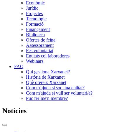
Econòmic
Jurídic
Projectes
Tecnològic
Formació
Finançament
Biblioteca
Ofertes de feina
Assessorament
Fes voluntariat
Entitats col·laboradores
Webinars
FAQ
Qui gestiona Xarxanet?
Història de Xarxanet
Què ofereix Xarxanet
Com m'ajuda si soc una entitat?
Com m'ajuda si vull ser voluntari/a?
Puc fer-me'n membre?
Notícies
Commutador
del