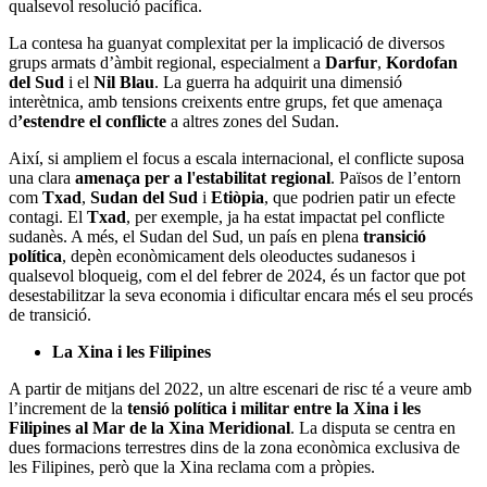
qualsevol resolució pacífica.
La contesa ha guanyat complexitat per la implicació de diversos
grups armats d’àmbit regional, especialment a
Darfur
,
Kordofan
del Sud
i el
Nil Blau
. La guerra ha adquirit una dimensió
interètnica, amb tensions creixents entre grups, fet que amenaça
d
’estendre el conflicte
a altres zones del Sudan.
Així, si ampliem el focus a escala internacional, el conflicte suposa
una clara
amenaça per a l'estabilitat regional
. Països de l’entorn
com
Txad
,
Sudan del Sud
i
Etiòpia
, que podrien patir un efecte
contagi. El
Txad
, per exemple, ja ha estat impactat pel conflicte
sudanès. A més, el Sudan del Sud, un país en plena
transició
política
, depèn econòmicament dels oleoductes sudanesos i
qualsevol bloqueig, com el del febrer de 2024, és un factor que pot
desestabilitzar la seva economia i dificultar encara més el seu procés
de transició.
La Xina i les Filipines
A partir de mitjans del 2022, un altre escenari de risc té a veure amb
l’increment de la
tensió política i militar entre la Xina i les
Filipines al Mar de la Xina Meridional
. La disputa se centra en
dues formacions terrestres dins de la zona econòmica exclusiva de
les Filipines, però que la Xina reclama com a pròpies.