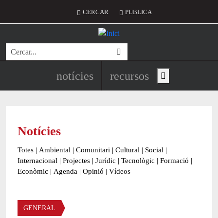
Vés al contingut
Menú del compte d'usuari
CERCAR
PUBLICA
Cerca
Navegació principal de l'encapç
notícies
recursos
Show main menu
Notícies
Totes
|
Ambiental
|
Comunitari
|
Cultural
|
Social
|
Internacional
|
Projectes
|
Jurídic
|
Tecnològic
|
Formació
|
Econòmic
|
Agenda
|
Opinió
|
Vídeos
Àmbit de la notícia
GENERAL