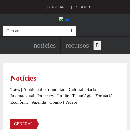
Vés al contingut
Menú del compte d'usuari
CERCAR
PUBLICA
Cerca
Navegació principal de l'encapç
notícies
recursos
Show main menu
Notícies
Totes
|
Ambiental
|
Comunitari
|
Cultural
|
Social
|
Internacional
|
Projectes
|
Jurídic
|
Tecnològic
|
Formació
|
Econòmic
|
Agenda
|
Opinió
|
Vídeos
Àmbit de la notícia
GENERAL