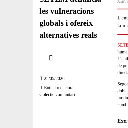
Justa'.
les vulneracions
L'ent
globals i ofereix
la in
alternatives reals
SET
Comparteix
human
L’enti
de pr
Compartir en altres xarxes socials
direc
25/05/2026
Segon
Entitat redactora
doble
Colectic-comunitari
produ
combin
Extr