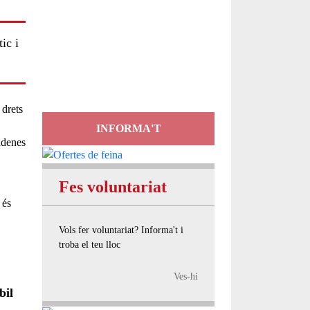
Servei
ic i
d'Assessorament
gratuït per a entitats
 drets
INFORMA'T
adenes
Fes voluntariat
 és
Vols fer voluntariat? Informa't i
troba el teu lloc
Ves-hi
bil