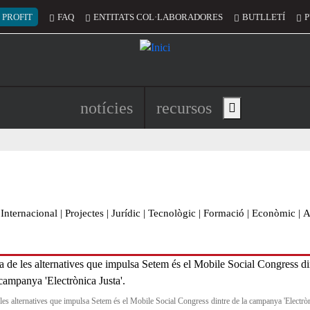
 del compte d'usuari
 PROFIT
FAQ
ENTITATS COL·LABORADORES
BUTLLETÍ
P
Navegació principal de l'encapç
notícies
recursos
Show main menu
Internacional
|
Projectes
|
Jurídic
|
Tecnològic
|
Formació
|
Econòmic
|
A
les alternatives que impulsa Setem és el Mobile Social Congress dintre de la campanya 'Electrò