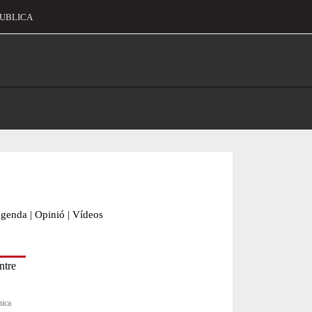
UBLICA
alament
genda
|
Opinió
|
Vídeos
nica