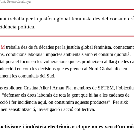
 Font: Setem Catalunya
itat treballa per la justícia global feminista des del consum crít
cidència política.
EM
treballa des de fa dècades per la
justícia global feminista
, connectant
s, condicions laborals i impactes ambientals amb el consum quotidià.
tat posa el focus en les
vulneracions que es produeixen al llarg de les c
oducció
i en com les decisions que es prenen al
Nord Global
afecten
tament les comunitats del
Sud
.
s expliquen
Cristina Alier
i
Arnau Pla
, membres de SETEM, l’objectiu
: “
defensar els drets laborals
de tota la gent que hi ha a les cadenes de
cció i fer incidència aquí, on consumim aquests productes”. Per això
en sensibilització, investigació i acció col·lectiva.
activisme i indústria electrònica: el que no es veu d’un mò