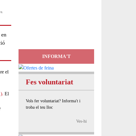
Servei
va.
d'Assessorament
gratuït per a entitats
 en
ció
INFORMA'T
re el
Fes voluntariat
).
El
Vols fer voluntariat? Informa't i
troba el teu lloc
e
Ves-hi