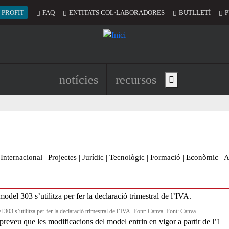
 del compte d'usuari
 PROFIT
FAQ
ENTITATS COL·LABORADORES
BUTLLETÍ
P
Navegació principal de l'encapç
notícies
recursos
Show main menu
Internacional
|
Projectes
|
Jurídic
|
Tecnològic
|
Formació
|
Econòmic
|
A
 303 s’utilitza per fer la declaració trimestral de l’IVA. Font: Canva. Font: Canva.