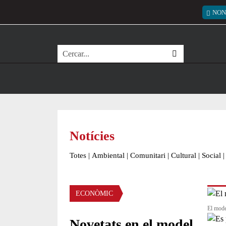
Vés al contingut
Menú
NON
Cerca
Notícies
Totes
|
Ambiental
|
Comunitari
|
Cultural
|
Social
|
Àmbit de la notícia
ECONÒMIC
El model
Novetats en el model