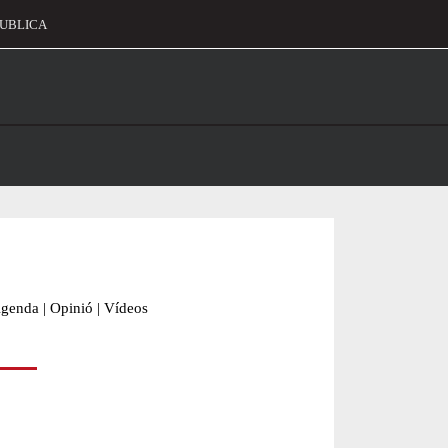
UBLICA
alament
genda
|
Opinió
|
Vídeos