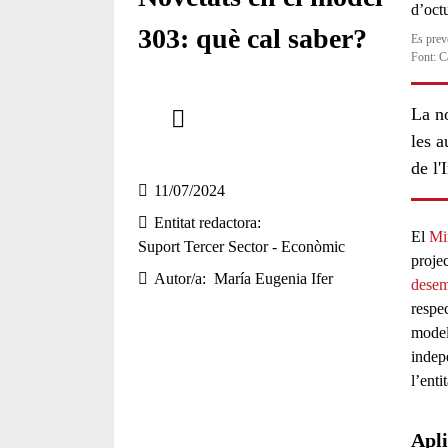
303: què cal saber?
Es prev
Font: C
Comparteix
La no
les a
Compartir en altres xarxes socials
de l'
11/07/2024
Entitat redactora
El
Mi
Suport Tercer Sector - Econòmic
proje
Autor/a
María Eugenia Ifer
dese
respec
mode
indepe
l’entit
Apli