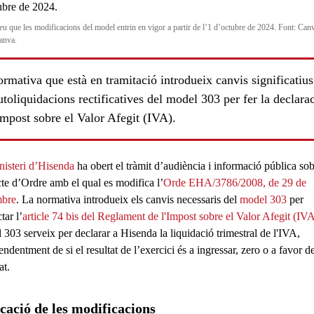
eu que les modificacions del model entrin en vigor a partir de l’1 d’octubre de 2024. Font: Can
anva.
rmativa que està en tramitació introdueix canvis significatius
utoliquidacions rectificatives del model 303 per fer la declara
Impost sobre el Valor Afegit (IVA).
nisteri d’Hisenda
ha obert el tràmit d’audiència i informació pública sob
cte d’Ordre amb el qual es modifica l’
Orde EHA/3786/2008, de 29 de
mbre
. La normativa introdueix els
canvis necessaris
del
model 303
per
tar l’
article 74 bis del Reglament de l'Impost sobre el Valor Afegit (IVA
l 303
serveix per declarar a Hisenda la
liquidació trimestral
de l'
IVA
,
ndentment de si el resultat de l’exercici és a ingressar, zero o a favor d
at.
cació de les modificacions