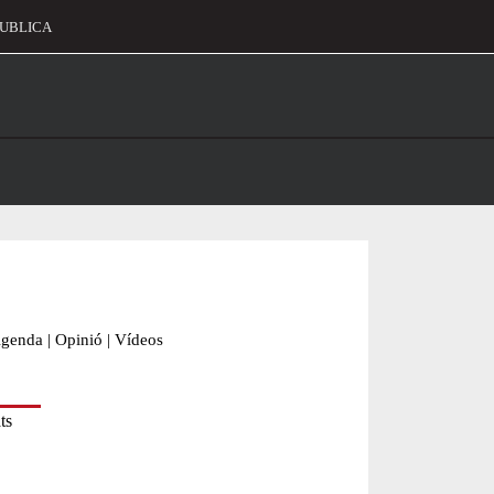
UBLICA
alament
genda
|
Opinió
|
Vídeos