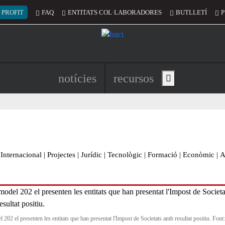
 del compte d'usuari
 PROFIT
FAQ
ENTITATS COL·LABORADORES
BUTLLETÍ
P
Navegació principal de l'encapç
notícies
recursos
Show main menu
Internacional
|
Projectes
|
Jurídic
|
Tecnològic
|
Formació
|
Econòmic
|
A
 202 el presenten les entitats que han presentat l'Impost de Societats amb resultat positiu. Font: