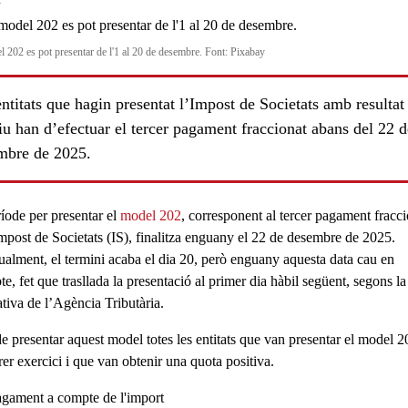
y
l 202 es pot presentar de l'1 al 20 de desembre. Font: Pixabay
ntitats que hagin presentat l’Impost de Societats amb resultat
iu han d’efectuar el tercer pagament fraccionat abans del 22 d
mbre de 2025.
ríode per presentar el
model 202
, corresponent al tercer pagament fracc
mpost de Societats (IS), finalitza enguany el
22 de desembre de 2025
.
ualment, el termini acaba el dia 20, però enguany aquesta data cau en
bte
, fet que trasllada la presentació al
primer dia hàbil
següent, segons la
tiva de l’Agència Tributària.
e presentar aquest model totes les entitats que van
presentar
el
model 2
rer exercici i que van obtenir una
quota positiva
.
gament a compte de l'import