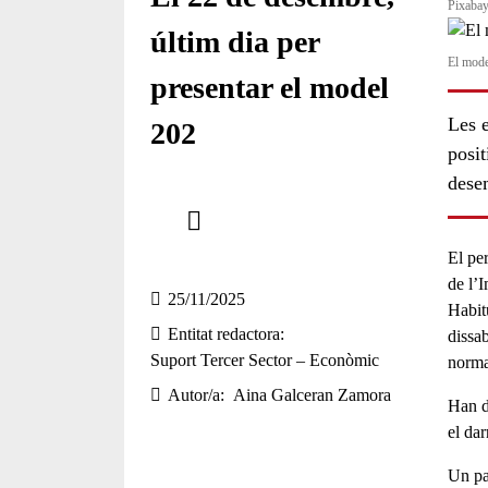
Pixaba
últim dia per
El mode
presentar el model
Les e
202
posit
dese
Comparteix
Compartir en altres xarxes socials
El pe
de l’I
25/11/2025
Habit
Entitat redactora
dissa
Suport Tercer Sector – Econòmic
norma
Autor/a
Aina Galceran Zamora
Han d
el dar
Un pa