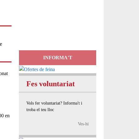
Servei
d'Assessorament
gratuït per a entitats
e
INFORMA'T
ionat
Fes voluntariat
Vols fer voluntariat? Informa't i
troba el teu lloc
00
en
Ves-hi