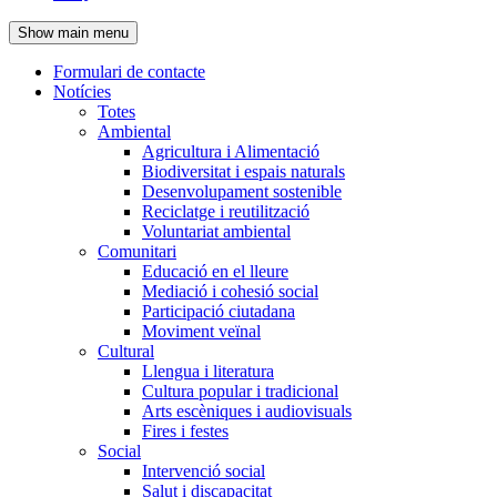
de
Show main menu
l'encapçalament
Formulari de contacte
Notícies
Navegació
Totes
principal
Ambiental
Agricultura i Alimentació
Biodiversitat i espais naturals
Desenvolupament sostenible
Reciclatge i reutilització
Voluntariat ambiental
Comunitari
Educació en el lleure
Mediació i cohesió social
Participació ciutadana
Moviment veïnal
Cultural
Llengua i literatura
Cultura popular i tradicional
Arts escèniques i audiovisuals
Fires i festes
Social
Intervenció social
Salut i discapacitat