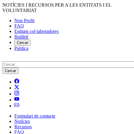
Vés
NOTÍCIES I RECURSOS PER A LES ENTITATS I EL
al
VOLUNTARIAT
contingut
Non Profit
FAQ
Menú
Entitats col·laboradores
del
Butlletí
compte
Cercar
Publica
d'usuari
Cerca
Formulari de contacte
Notícies
Navegació
Recursos
principal
FAQ