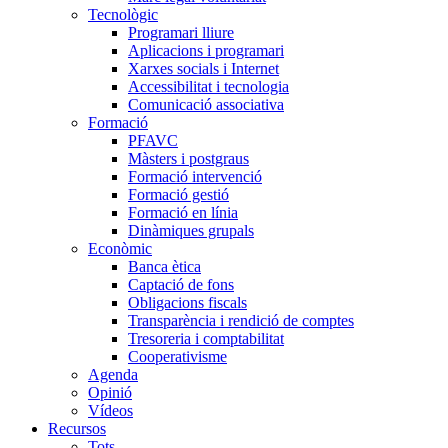
Tecnològic
Programari lliure
Aplicacions i programari
Xarxes socials i Internet
Accessibilitat i tecnologia
Comunicació associativa
Formació
PFAVC
Màsters i postgraus
Formació intervenció
Formació gestió
Formació en línia
Dinàmiques grupals
Econòmic
Banca ètica
Captació de fons
Obligacions fiscals
Transparència i rendició de comptes
Tresoreria i comptabilitat
Cooperativisme
Agenda
Opinió
Vídeos
Recursos
Tots