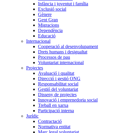
Infància i joventut i família
Exclusió social
Gènere
Gent Gran
Migracions
Dependència
Educació
Internacional
Cooperació al desenvolupament
Drets humans i desigualtat
Processos de pau
Voluntariat internacional
Projectes
Avaluació i qualitat
Direcció i gestió ONG
Responsabilitat social
Gestió del voluntariat
Disseny de projectes
Innovació i emprenedoria social
Treball en xarxa
Participació interna
Jurídic
Contractació
Normativa entitat
Marc legal voluntariat