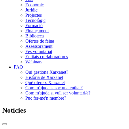
Econòmic
Jurídic
Projectes
Tecnològic
Formació
Finançament
Biblioteca
Ofertes de feina
Assessorament
Fes voluntariat
Entitats col·laboradores
Webinars
FAQ
Qui gestiona Xarxanet?
Història de Xarxanet
Què ofereix Xarxanet
Com m'ajuda si soc una entitat?
Com m'ajuda si vull ser voluntari/a?
Puc fer-me'n membre?
Notícies
Commutador