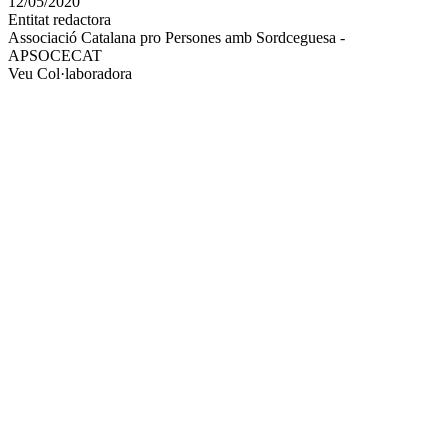
12/05/2020
altres
Entitat redactora
xarxes
Associació Catalana pro Persones amb Sordceguesa -
socials
APSOCECAT
Veu Col·laboradora