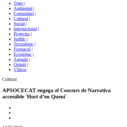
del
Totes
|
menú
Ambiental
|
de
Comunitari
|
portals
Cultural
|
Social
|
Internacional
|
Projectes
|
Jurídic
|
Tecnològic
|
Formació
|
Econòmic
|
Agenda
|
Opinió
|
Vídeos
Àmbit
Cultural
de
la
APSOCECAT engega el Concurs de Narrativa
notícia
accessible 'Hort d’en Queni'
Comparteix
Compartir
en