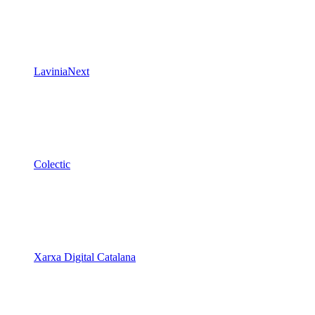
Colectic
Xarxa Digital Catalana
Minyons Escoltes i Guies de Catalunya