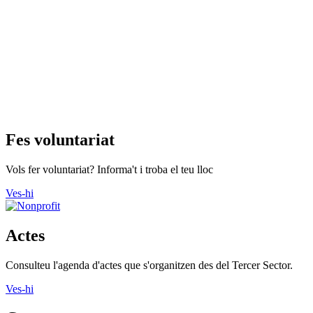
Fes voluntariat
Vols fer voluntariat? Informa't i troba el teu lloc
Ves-hi
Actes
Consulteu l'agenda d'actes que s'organitzen des del Tercer Sector.
Ves-hi
Cursos
Descobriu tots els cursos que ofereixen les entitats.
Ves-hi
Recursos Econòmics