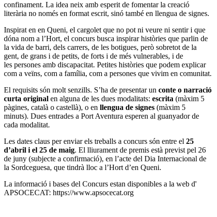
confinament. La idea neix amb esperit de fomentar la creació
literària no només en format escrit, sinó també en llengua de signes.
Inspirat en en Queni, el cargolet que no pot ni veure ni sentir i que
dóna nom a l’Hort, el concurs busca inspirar històries que parlin de
la vida de barri, dels carrers, de les botigues, però sobretot de la
gent, de grans i de petits, de forts i de més vulnerables, i de
les persones amb discapacitat. Petites històries que podem explicar
com a veïns, com a família, com a persones que vivim en comunitat.
El requisits són molt senzills. S’ha de presentar un
conte o narració
curta original
en alguna de les dues modalitats:
escrita
(màxim 5
pàgines, català o castellà), o en
llengua de signes
(màxim 5
minuts). Dues entrades a Port Aventura esperen al guanyador de
cada modalitat.
Les dates claus per enviar els treballs a concurs són entre el
25
d’abril i el 25 de maig
. El lliurament de premis està previst pel 26
de juny (subjecte a confirmació), en l’acte del Dia Internacional de
la Sordceguesa, que tindrà lloc a l’Hort d’en Queni.
La informació i bases del Concurs estan disponibles a la web d'
APSOCECAT: https://www.apsocecat.org