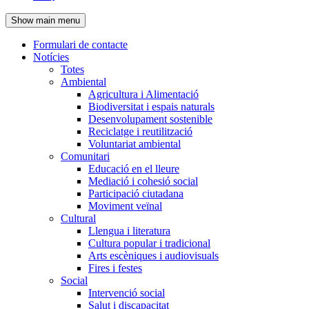
de
Show main menu
l'encapçalament
Formulari de contacte
Notícies
Navegació
Totes
principal
Ambiental
Agricultura i Alimentació
Biodiversitat i espais naturals
Desenvolupament sostenible
Reciclatge i reutilització
Voluntariat ambiental
Comunitari
Educació en el lleure
Mediació i cohesió social
Participació ciutadana
Moviment veïnal
Cultural
Llengua i literatura
Cultura popular i tradicional
Arts escèniques i audiovisuals
Fires i festes
Social
Intervenció social
Salut i discapacitat