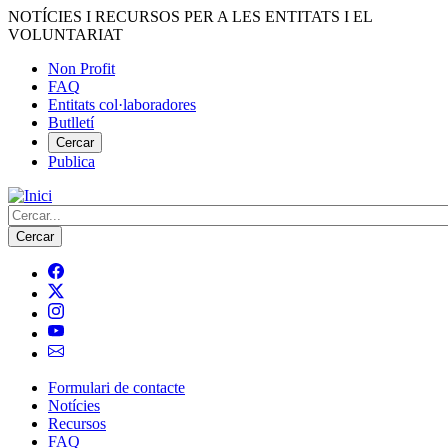
Vés
NOTÍCIES I RECURSOS PER A LES ENTITATS I EL
al
VOLUNTARIAT
contingut
Non Profit
FAQ
Menú
Entitats col·laboradores
del
Butlletí
compte
Cercar
Publica
d'usuari
Cerca
Formulari de contacte
Notícies
Navegació
Recursos
principal
FAQ