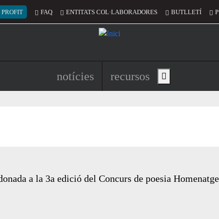
 del compte d'usuari
 PROFIT
FAQ
ENTITATS COL·LABORADORES
BUTLLETÍ
P
Navegació principal de l'encapç
notícies
recursos
Show main menu
onada a la 3a edició del Concurs de poesia Homenatge