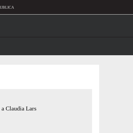
UBLICA
alament
 a Claudia Lars