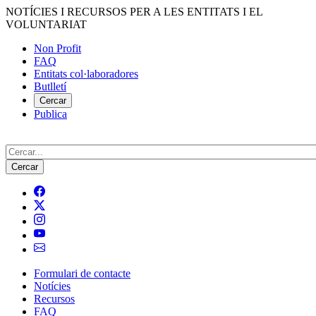
Vés
NOTÍCIES I RECURSOS PER A LES ENTITATS I EL
al
VOLUNTARIAT
contingut
Non Profit
FAQ
Menú
Entitats col·laboradores
del
Butlletí
compte
Cercar
Publica
d'usuari
Cerca
Formulari de contacte
Notícies
Navegació
Recursos
principal
FAQ