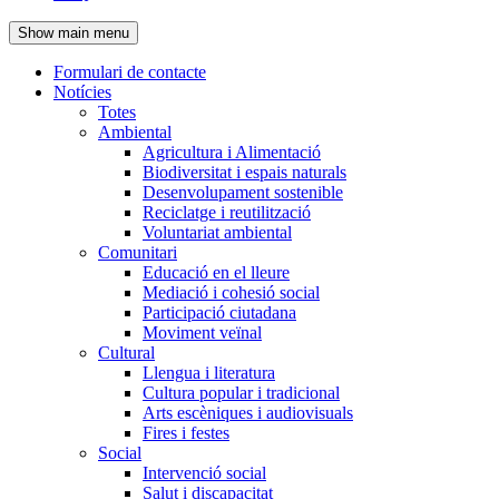
de
Show main menu
l'encapçalament
Formulari de contacte
Notícies
Navegació
Totes
principal
Ambiental
Agricultura i Alimentació
Biodiversitat i espais naturals
Desenvolupament sostenible
Reciclatge i reutilització
Voluntariat ambiental
Comunitari
Educació en el lleure
Mediació i cohesió social
Participació ciutadana
Moviment veïnal
Cultural
Llengua i literatura
Cultura popular i tradicional
Arts escèniques i audiovisuals
Fires i festes
Social
Intervenció social
Salut i discapacitat