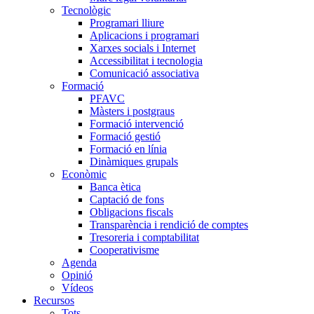
Tecnològic
Programari lliure
Aplicacions i programari
Xarxes socials i Internet
Accessibilitat i tecnologia
Comunicació associativa
Formació
PFAVC
Màsters i postgraus
Formació intervenció
Formació gestió
Formació en línia
Dinàmiques grupals
Econòmic
Banca ètica
Captació de fons
Obligacions fiscals
Transparència i rendició de comptes
Tresoreria i comptabilitat
Cooperativisme
Agenda
Opinió
Vídeos
Recursos
Tots