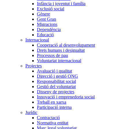
Infància i joventut i família
Exclusió social
Gènere
Gent Gran
Migracions
Dependència
Educació
Internacional
Cooperació al desenvolupament
Drets humans i desigualtat
Processos de pau
Voluntariat internacional
Projectes
Avaluació i qualitat
Direcció i gestió ONG
Responsabilitat social
Gestió del voluntariat
Disseny de projectes
Innovació i emprenedoria social
Treball en xarxa
Participació interna
Jurídic
Contractació
Normativa entitat
Marc legal voluntariat