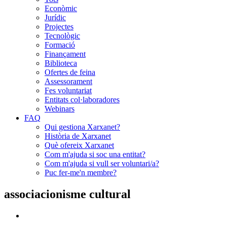
Econòmic
Jurídic
Projectes
Tecnològic
Formació
Finançament
Biblioteca
Ofertes de feina
Assessorament
Fes voluntariat
Entitats col·laboradores
Webinars
FAQ
Qui gestiona Xarxanet?
Història de Xarxanet
Què ofereix Xarxanet
Com m'ajuda si soc una entitat?
Com m'ajuda si vull ser voluntari/a?
Puc fer-me'n membre?
associacionisme cultural