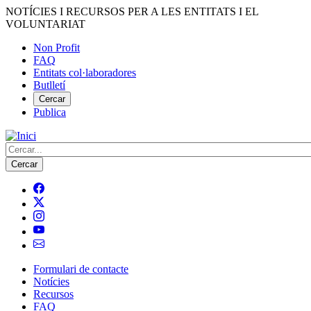
Vés
NOTÍCIES I RECURSOS PER A LES ENTITATS I EL
al
VOLUNTARIAT
contingut
Non Profit
FAQ
Menú
Entitats col·laboradores
del
Butlletí
compte
Cercar
Publica
d'usuari
Cerca
Formulari de contacte
Notícies
Navegació
Recursos
principal
FAQ