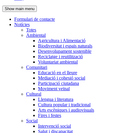
de
Show main menu
l'encapçalament
Formulari de contacte
Notícies
Navegació
Totes
principal
Ambiental
Agricultura i Alimentació
Biodiversitat i espais naturals
Desenvolupament sostenible
Reciclatge i reutilització
Voluntariat ambiental
Comunitari
Educació en el lleure
Mediació i cohesió social
Participació ciutadana
Moviment veïnal
Cultural
Llengua i literatura
Cultura popular i tradicional
Arts escèniques i audiovisuals
Fires i festes
Social
Intervenció social
Salut i discapacitat