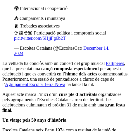
Sobre els formats de text
Continguts relacionats
Ampans ofereix suport a 70 infants i
joves i reforça les oportunitats de
lleure a les vacances
Notícies
Comunitari
Mariona Guillén: "L'esplai ha de
sortir de les quatre parets del local i
implicar-se en l'entorn"
Notícies
Comunitari