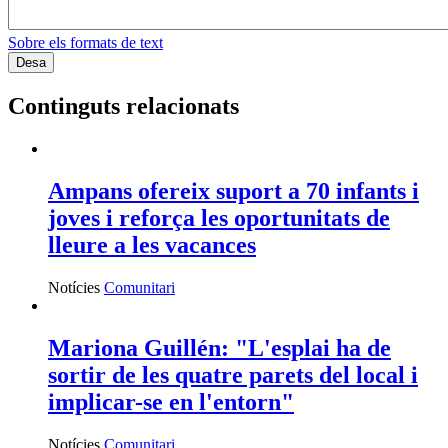
Crèdits de lliure elecció, formació, gestió i molt més als nostres
recursos
Ves-hi
Recursos informàtics
Programari lliure, aplicacions, xarxes socials i molt més als nostres
recursos
Ves-hi
Recursos jurídics
Contractació, normativa d’entitats, marc legals i molt més
Ves-hi
Recursos Projectes
Voluntariat, assessorament, publicacions i molt més als nostres
recursos