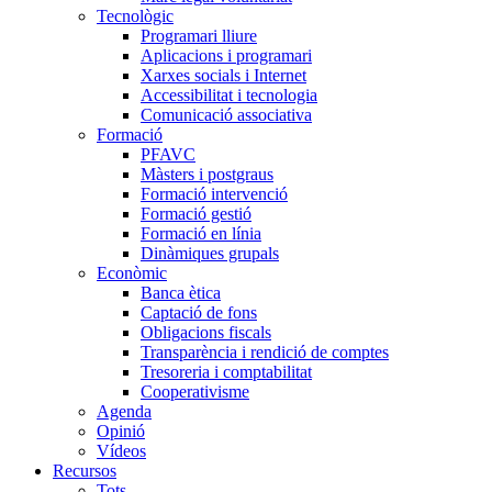
Tecnològic
Programari lliure
Aplicacions i programari
Xarxes socials i Internet
Accessibilitat i tecnologia
Comunicació associativa
Formació
PFAVC
Màsters i postgraus
Formació intervenció
Formació gestió
Formació en línia
Dinàmiques grupals
Econòmic
Banca ètica
Captació de fons
Obligacions fiscals
Transparència i rendició de comptes
Tresoreria i comptabilitat
Cooperativisme
Agenda
Opinió
Vídeos
Recursos
Tots