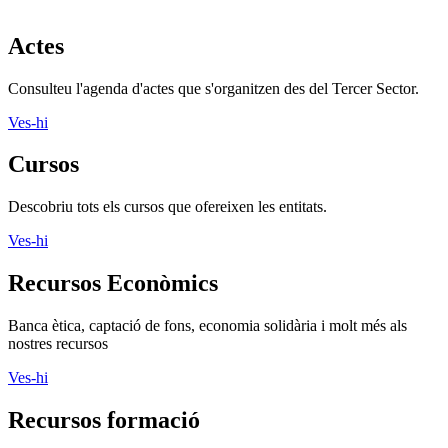
Fundació Pere Tarrés
LaviniaNext
Colectic