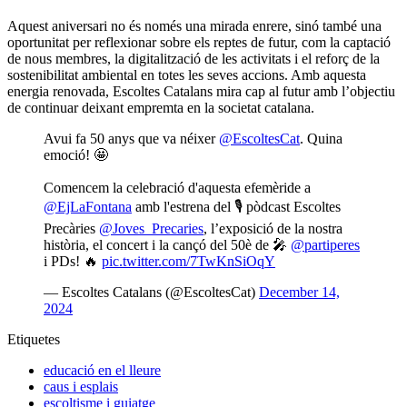
Fes voluntariat
Vols fer voluntariat? Informa't i troba el teu lloc
Ves-hi