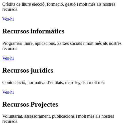
Xarxa Digital Catalana
Minyons Escoltes i Guies de Catalunya
TOTHOMweb