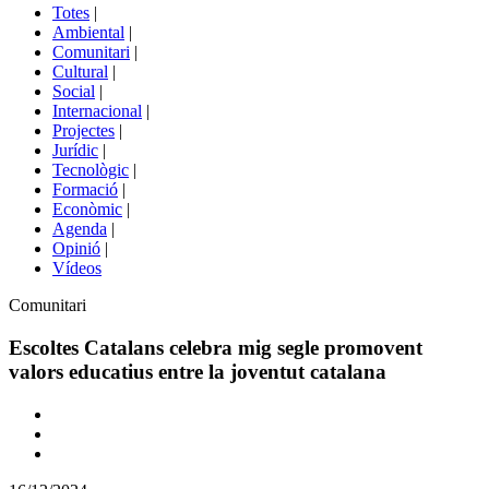
del
Totes
|
menú
Ambiental
|
de
Comunitari
|
portals
Cultural
|
Social
|
Internacional
|
Projectes
|
Jurídic
|
Tecnològic
|
Formació
|
Econòmic
|
Agenda
|
Opinió
|
Vídeos
Àmbit
Comunitari
de
la
Escoltes Catalans celebra mig segle promovent
notícia
valors educatius entre la joventut catalana
Comparteix
Compartir
en