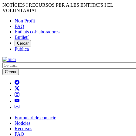
Vés
NOTÍCIES I RECURSOS PER A LES ENTITATS I EL
al
VOLUNTARIAT
contingut
Non Profit
FAQ
Menú
Entitats col·laboradores
del
Butlletí
compte
Cercar
Publica
d'usuari
Cerca
Formulari de contacte
Notícies
Navegació
Recursos
principal
FAQ