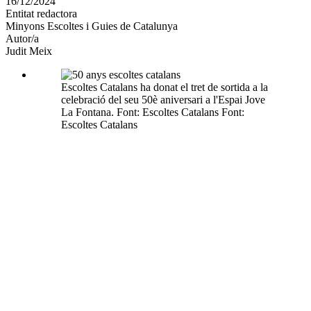
16/12/2024
altres
Entitat redactora
xarxes
Minyons Escoltes i Guies de Catalunya
socials
Autor/a
Judit Meix
Escoltes Catalans ha donat el tret de sortida a la
celebració del seu 50è aniversari a l'Espai Jove
La Fontana. Font: Escoltes Catalans Font:
Escoltes Catalans
L'any de celebracions comptarà amb comptarà
amb activitats territorials amb els seus
agrupaments escoltes. Font: Escoltes Catalans
Font: Escoltes Catalans