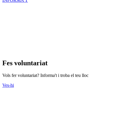
Ofertes de feina
Butlletins
Contacte
Assessorament gratuït
voluntariat.gencat.cat
Entitats col·laboradores
Suport Tercer Sector – Fundesplai