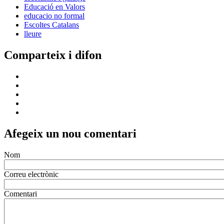
Actes
Consulteu l'agenda d'actes que s'organitzen des del Tercer Sector.
Ves-hi
Cursos
Descobriu tots els cursos que ofereixen les entitats.
Ves-hi
Recursos Econòmics
Banca ètica, captació de fons, economia solidària i molt més als
nostres recursos
Ves-hi
Recursos formació