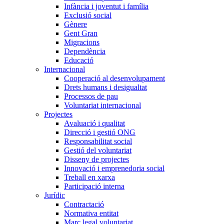
Infància i joventut i família
Exclusió social
Gènere
Gent Gran
Migracions
Dependència
Educació
Internacional
Cooperació al desenvolupament
Drets humans i desigualtat
Processos de pau
Voluntariat internacional
Projectes
Avaluació i qualitat
Direcció i gestió ONG
Responsabilitat social
Gestió del voluntariat
Disseny de projectes
Innovació i emprenedoria social
Treball en xarxa
Participació interna
Jurídic
Contractació
Normativa entitat
Marc legal voluntariat