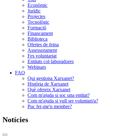
Econòmic
Jurídic
Projectes
Tecnològic
Formació
Finançament
Biblioteca
Ofertes de feina
Assessorament
Fes voluntariat
Entitats col·laboradores
Webinars
FAQ
Qui gestiona Xarxanet?
Història de Xarxanet
Què ofereix Xarxanet
Com m'ajuda si soc una entitat?
Com m'ajuda si vull ser voluntari/a?
Puc fer-me'n membre?
Notícies
Commutador