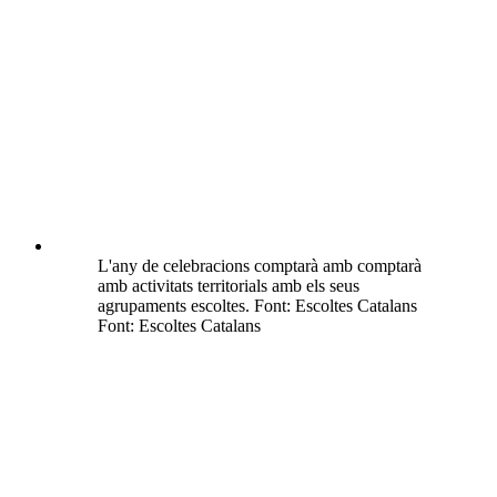
La jornada ha inclòs una exposició fotogràfica
que recull moments clau de la història d’Escoltes
Catalans. Font: Escoltes Catalans Font: Escoltes
Catalans
L’entitat inicia un any de celebracions pels seus 50 anys