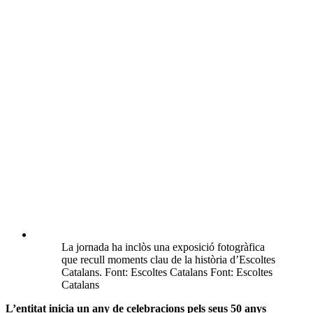
Aquest aniversari no és només una mirada enrere, sinó també una
oportunitat per reflexionar sobre els reptes de futur, com la captació
de nous membres, la digitalització de les activitats i el reforç de la
sostenibilitat ambiental en totes les seves accions. Amb aquesta
energia renovada, Escoltes Catalans mira cap al futur amb l’objectiu
de continuar deixant empremta en la societat catalana.
Avui fa 50 anys que va néixer
@EscoltesCat
. Quina
emoció! 🤩
Comencem la celebració d'aquesta efemèride a
@EjLaFontana
amb l'estrena del 🎙️ pòdcast Escoltes
Precàries
@Joves_Precaries
, l’exposició de la nostra
història, el concert i la cançó del 50è de 🎤
@partiperes
i PDs! 🔥
pic.twitter.com/7TwKnSiOqY
— Escoltes Catalans (@EscoltesCat)
December 14,
2024
Etiquetes
educació en el lleure
caus i esplais
escoltisme i guiatge