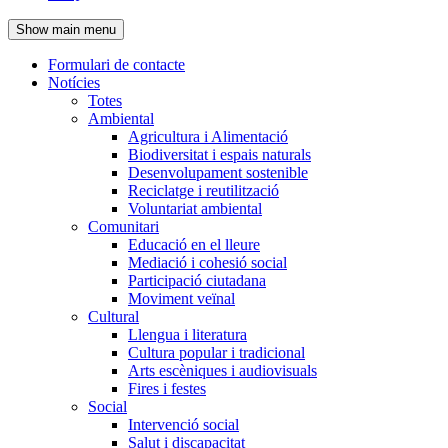
de
Show main menu
l'encapçalament
Formulari de contacte
Notícies
Navegació
Totes
principal
Ambiental
Agricultura i Alimentació
Biodiversitat i espais naturals
Desenvolupament sostenible
Reciclatge i reutilització
Voluntariat ambiental
Comunitari
Educació en el lleure
Mediació i cohesió social
Participació ciutadana
Moviment veïnal
Cultural
Llengua i literatura
Cultura popular i tradicional
Arts escèniques i audiovisuals
Fires i festes
Social
Intervenció social
Salut i discapacitat