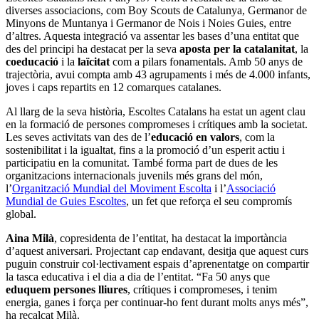
Caus i esplais de Barcelona i el CJB
ocupen les places davant les seus de
districte per exigir accés lliure a
locals
Notícies
Comunitari
L'associacionisme educatiu rep amb
escepticisme la nova Estratègia del
Lleure del Govern
Notícies
Comunitari
Servei d'Assessorament gratuït per a
entitats
INFORMA'T