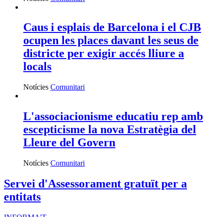
Ves-hi
Assessora't
Si vols aconseguir més impacte social, ASSESSORA'T!
La
Direcció General d’Acció Comunitària i Innovació Social
(DGACIS)
posa a la teva disposició un conjunt de serveis
d'assessorament i acompanyament gratuïts.
Més informació
Segueix-nos
Xarxanet
Xarxanet tecnologia
Actualitat
Tecnologia
Finançament
Xarxanet
Xarxanet
Fes Voluntariat!