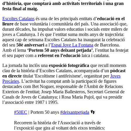
Educació en Valors
educacio no formal
Escoltes Catalans
lleure
Comparteix i difon
Afegeix un nou comentari
Nom
Correu electrònic
Comentari