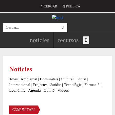
Vés al contingut
Menú del compte d'usuari
CERCAR
PUBLICA
Cerca
Navegació principal de l'encapç
notícies
recursos
Show main menu
Notícies
Totes
|
Ambiental
|
Comunitari
|
Cultural
|
Social
|
Internacional
|
Projectes
|
Jurídic
|
Tecnològic
|
Formació
|
Econòmic
|
Agenda
|
Opinió
|
Vídeos
Àmbit de la notícia
COMUNITARI