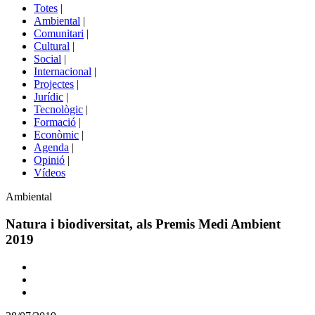
del
Totes
|
menú
Ambiental
|
de
Comunitari
|
portals
Cultural
|
Social
|
Internacional
|
Projectes
|
Jurídic
|
Tecnològic
|
Formació
|
Econòmic
|
Agenda
|
Opinió
|
Vídeos
Àmbit
Ambiental
de
la
Natura i biodiversitat, als Premis Medi Ambient
notícia
2019
Comparteix
Compartir
en