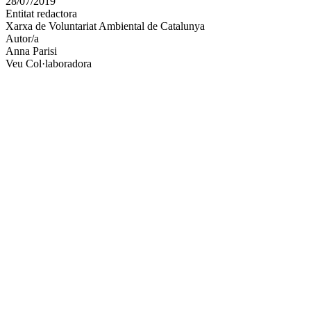
28/07/2019
altres
Entitat redactora
xarxes
Xarxa de Voluntariat Ambiental de Catalunya
socials
Autor/a
Anna Parisi
Veu Col·laboradora