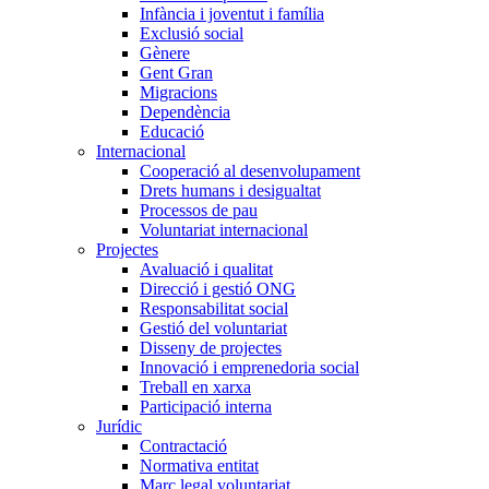
Infància i joventut i família
Exclusió social
Gènere
Gent Gran
Migracions
Dependència
Educació
Internacional
Cooperació al desenvolupament
Drets humans i desigualtat
Processos de pau
Voluntariat internacional
Projectes
Avaluació i qualitat
Direcció i gestió ONG
Responsabilitat social
Gestió del voluntariat
Disseny de projectes
Innovació i emprenedoria social
Treball en xarxa
Participació interna
Jurídic
Contractació
Normativa entitat
Marc legal voluntariat