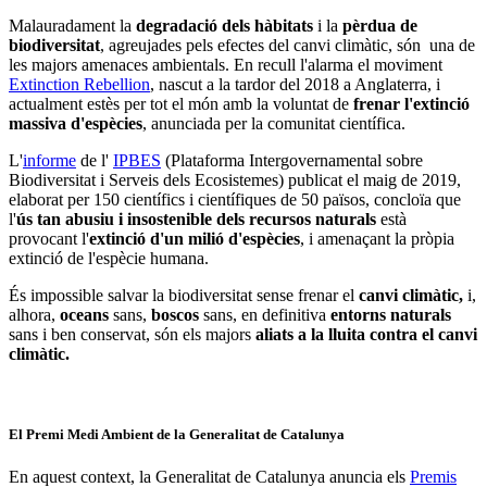
Malauradament la
degradació dels hàbitats
i la
pèrdua de
biodiversitat
, agreujades pels efectes del canvi climàtic, són una de
les majors amenaces ambientals. En recull l'alarma el moviment
Extinction Rebellion
, nascut a la tardor del 2018 a Anglaterra, i
actualment estès per tot el món amb la voluntat de
frenar l'extinció
massiva d'espècies
, anunciada per la comunitat científica.
L'
informe
de l'
IPBES
(Plataforma Intergovernamental sobre
Biodiversitat i Serveis dels Ecosistemes) publicat el maig de 2019,
elaborat per 150 científics i científiques de 50 països, concloïa que
l'
ús tan abusiu i insostenible dels recursos naturals
està
provocant l'
extinció d'un milió d'espècies
, i amenaçant la pròpia
extinció de l'espècie humana.
És impossible salvar la biodiversitat sense frenar el
canvi climàtic,
i,
alhora,
oceans
sans,
boscos
sans, en definitiva
entorns naturals
sans i ben conservat, són els majors
aliats a la lluita contra el canvi
climàtic.
El Premi Medi Ambient de la Generalitat de Catalunya
En aquest context, la Generalitat de Catalunya anuncia els
Premis