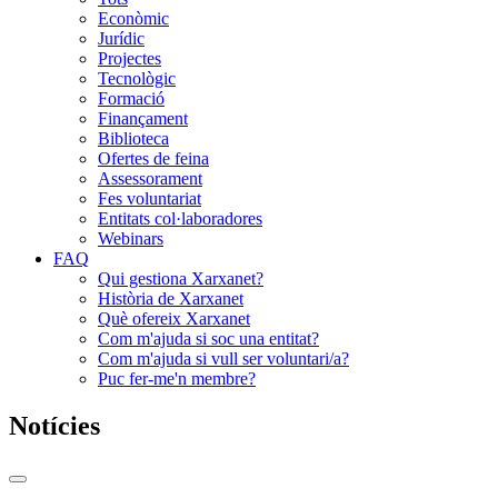
Econòmic
Jurídic
Projectes
Tecnològic
Formació
Finançament
Biblioteca
Ofertes de feina
Assessorament
Fes voluntariat
Entitats col·laboradores
Webinars
FAQ
Qui gestiona Xarxanet?
Història de Xarxanet
Què ofereix Xarxanet
Com m'ajuda si soc una entitat?
Com m'ajuda si vull ser voluntari/a?
Puc fer-me'n membre?
Notícies
Commutador