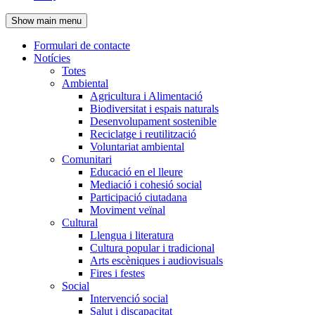
de
Show main menu
l'encapçalament
Formulari de contacte
Notícies
Navegació
Totes
principal
Ambiental
Agricultura i Alimentació
Biodiversitat i espais naturals
Desenvolupament sostenible
Reciclatge i reutilització
Voluntariat ambiental
Comunitari
Educació en el lleure
Mediació i cohesió social
Participació ciutadana
Moviment veïnal
Cultural
Llengua i literatura
Cultura popular i tradicional
Arts escèniques i audiovisuals
Fires i festes
Social
Intervenció social
Salut i discapacitat