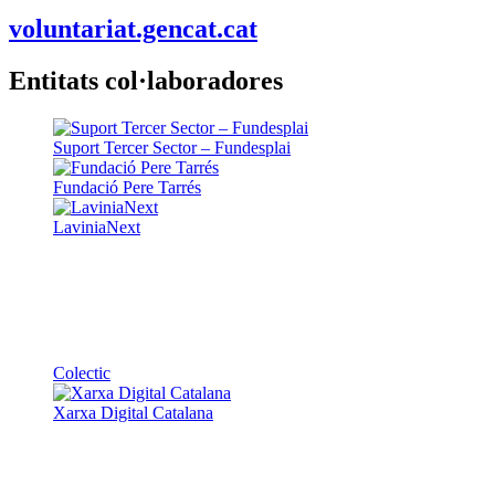
voluntariat.gencat.cat
Entitats col·laboradores
Suport Tercer Sector – Fundesplai
Fundació Pere Tarrés
LaviniaNext
Colectic
Xarxa Digital Catalana
Minyons Escoltes i Guies de Catalunya
TOTHOMweb