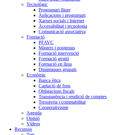
Tecnològic
Programari lliure
Aplicacions i programari
Xarxes socials i Internet
Accessibilitat i tecnologia
Comunicació associativa
Formació
PFAVC
Màsters i postgraus
Formació intervenció
Formació gestió
Formació en línia
Dinàmiques grupals
Econòmic
Banca ètica
Captació de fons
Obligacions fiscals
Transparència i rendició de comptes
Tresoreria i comptabilitat
Cooperativisme
Agenda
Opinió
Vídeos
Recursos
Tots