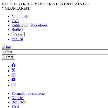
Vés
NOTÍCIES I RECURSOS PER A LES ENTITATS I EL
al
VOLUNTARIAT
contingut
Non Profit
FAQ
Menú
Entitats col·laboradores
del
Butlletí
compte
Cercar
Publica
d'usuari
Cerca
Formulari de contacte
Notícies
Navegació
Recursos
principal
FAQ