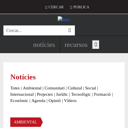
Vés al contingut
Menú del compte d'usuari
CERCAR
PUBLICA
Cerca
Navegació principal de l'encapç
notícies
recursos
Show main menu
Notícies
Totes
|
Ambiental
|
Comunitari
|
Cultural
|
Social
|
Internacional
|
Projectes
|
Jurídic
|
Tecnològic
|
Formació
|
Econòmic
|
Agenda
|
Opinió
|
Vídeos
Àmbit de la notícia
AMBIENTAL