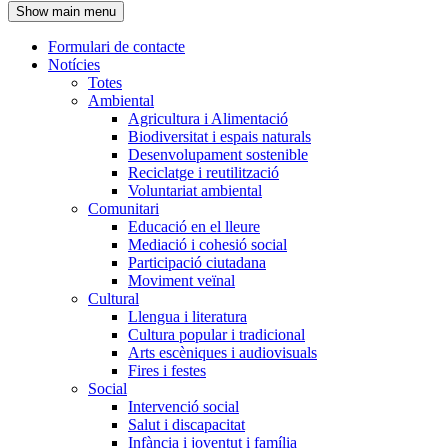
Show main menu
l'encapçalament
Formulari de contacte
Notícies
Navegació
Totes
principal
Ambiental
Agricultura i Alimentació
Biodiversitat i espais naturals
Desenvolupament sostenible
Reciclatge i reutilització
Voluntariat ambiental
Comunitari
Educació en el lleure
Mediació i cohesió social
Participació ciutadana
Moviment veïnal
Cultural
Llengua i literatura
Cultura popular i tradicional
Arts escèniques i audiovisuals
Fires i festes
Social
Intervenció social
Salut i discapacitat
Infància i joventut i família