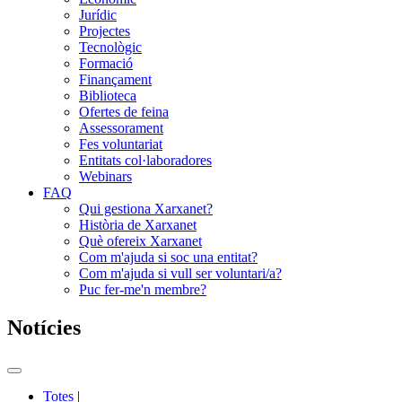
Jurídic
Projectes
Tecnològic
Formació
Finançament
Biblioteca
Ofertes de feina
Assessorament
Fes voluntariat
Entitats col·laboradores
Webinars
FAQ
Qui gestiona Xarxanet?
Història de Xarxanet
Què ofereix Xarxanet
Com m'ajuda si soc una entitat?
Com m'ajuda si vull ser voluntari/a?
Puc fer-me'n membre?
Notícies
Commutador
del
Totes
|