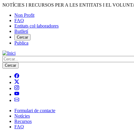
Vés
NOTÍCIES I RECURSOS PER A LES ENTITATS I EL VOLUNT
al
Non Profit
contingut
FAQ
Menú
Entitats col·laboradores
del
Butlletí
compte
Cercar
Publica
d'usuari
Cerca
Formulari de contacte
Notícies
Navegació
Recursos
principal
FAQ
de