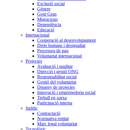
Exclusió social
Gènere
Gent Gran
Migracions
Dependència
Educació
Internacional
Cooperació al desenvolupament
Drets humans i desigualtat
Processos de pau
Voluntariat internacional
Projectes
Avaluació i qualitat
Direcció i gestió ONG
Responsabilitat social
Gestió del voluntariat
Disseny de projectes
Innovació i emprenedoria social
Treball en xarxa
Participació interna
Jurídic
Contractació
Normativa entitat
Marc legal voluntariat
Tecnològic