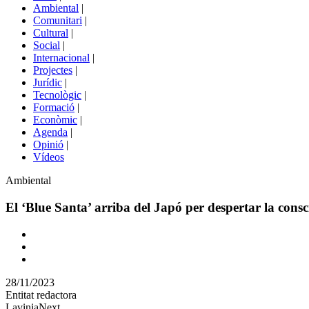
menú
Ambiental
|
de
Comunitari
|
portals
Cultural
|
Social
|
Internacional
|
Projectes
|
Jurídic
|
Tecnològic
|
Formació
|
Econòmic
|
Agenda
|
Opinió
|
Vídeos
Àmbit
Ambiental
de
la
El ‘Blue Santa’ arriba del Japó per despertar la consci
notícia
Comparteix
Compartir
en
28/11/2023
altres
Entitat redactora
xarxes
LaviniaNext
socials