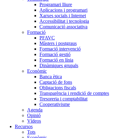
Programari lliure
Aplicacions i programari
Xarxes socials i Internet
Accessibilitat i tecnologia
Comunicació associativa
Formació
PFAVC
Màsters i postgraus
Formació intervenció
Formació gestió
Formació en línia
Dinàmiques grupals
Econòmic
Banca ètica
Captació de fons
Obligacions fiscals
Transparència i rendició de comptes
Tresoreria i comptabilitat
Cooperativisme
Agenda
Opinió
Vídeos
Recursos
Tots
Econòmic