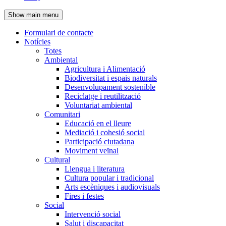
de
Show main menu
l'encapçalament
Formulari de contacte
Notícies
Navegació
Totes
principal
Ambiental
Agricultura i Alimentació
Biodiversitat i espais naturals
Desenvolupament sostenible
Reciclatge i reutilització
Voluntariat ambiental
Comunitari
Educació en el lleure
Mediació i cohesió social
Participació ciutadana
Moviment veïnal
Cultural
Llengua i literatura
Cultura popular i tradicional
Arts escèniques i audiovisuals
Fires i festes
Social
Intervenció social
Salut i discapacitat