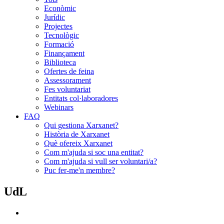
Econòmic
Jurídic
Projectes
Tecnològic
Formació
Finançament
Biblioteca
Ofertes de feina
Assessorament
Fes voluntariat
Entitats col·laboradores
Webinars
FAQ
Qui gestiona Xarxanet?
Història de Xarxanet
Què ofereix Xarxanet
Com m'ajuda si soc una entitat?
Com m'ajuda si vull ser voluntari/a?
Puc fer-me'n membre?
UdL