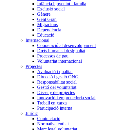
Infància i joventut i família
Exclusió social
Gènere
Gent Gran
Migracions
Dependència
Educació
Internacional
Cooperació al desenvolupament
Drets humans i desigualtat
Processos de pau
Voluntariat internacional
Projectes
Avaluació i qualitat
Direcció i gestió ONG
Responsabilitat social
Gestió del voluntariat
Disseny de projectes
Innovació i emprenedoria social
Treball en xarxa
Participació interna
Jurídic
Contractació
Normativa entitat
Marc legal voluntariat