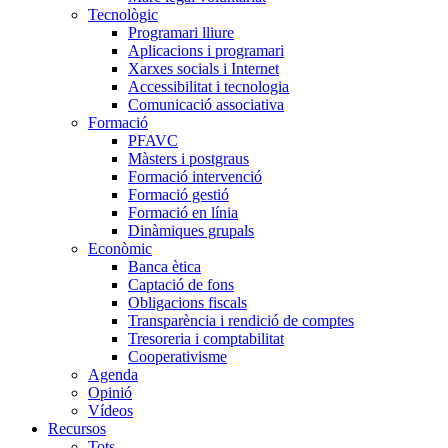
Tecnològic
Programari lliure
Aplicacions i programari
Xarxes socials i Internet
Accessibilitat i tecnologia
Comunicació associativa
Formació
PFAVC
Màsters i postgraus
Formació intervenció
Formació gestió
Formació en línia
Dinàmiques grupals
Econòmic
Banca ètica
Captació de fons
Obligacions fiscals
Transparència i rendició de comptes
Tresoreria i comptabilitat
Cooperativisme
Agenda
Opinió
Vídeos
Recursos
Tots