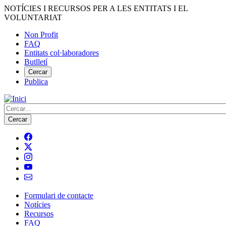
Vés
NOTÍCIES I RECURSOS PER A LES ENTITATS I EL
al
VOLUNTARIAT
contingut
Non Profit
FAQ
Menú
Entitats col·laboradores
del
Butlletí
compte
Cercar
Publica
d'usuari
Cerca
Formulari de contacte
Notícies
Navegació
Recursos
principal
FAQ