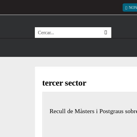
Vés al contingut
Menú
NON
Cerca
tercer sector
Recull de Màsters i Postgraus sobr