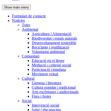
de
Show main menu
l'encapçalament
Formulari de contacte
Notícies
Navegació
Totes
principal
Ambiental
Agricultura i Alimentació
Biodiversitat i espais naturals
Desenvolupament sostenible
Reciclatge i reutilització
Voluntariat ambiental
Comunitari
Educació en el lleure
Mediació i cohesió social
Participació ciutadana
Moviment veïnal
Cultural
Llengua i literatura
Cultura popular i tradicional
Arts escèniques i audiovisuals
Fires i festes
Social
Intervenció social
Salut i discapacitat