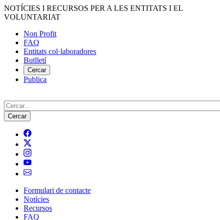
Vés
NOTÍCIES I RECURSOS PER A LES ENTITATS I EL
al
VOLUNTARIAT
contingut
Non Profit
FAQ
Menú
Entitats col·laboradores
del
Butlletí
compte
Cercar
Publica
d'usuari
Cerca
Formulari de contacte
Notícies
Navegació
Recursos
principal
FAQ