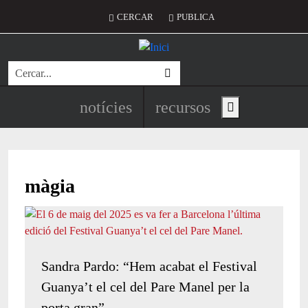
Vés al contingut
Menú del compte d'usuari
CERCAR
PUBLICA
Cerca
Navegació principal de l'encapç
notícies
recursos
Show main menu
màgia
Sandra Pardo: “Hem acabat el Festival
Guanya’t el cel del Pare Manel per la
porta gran”