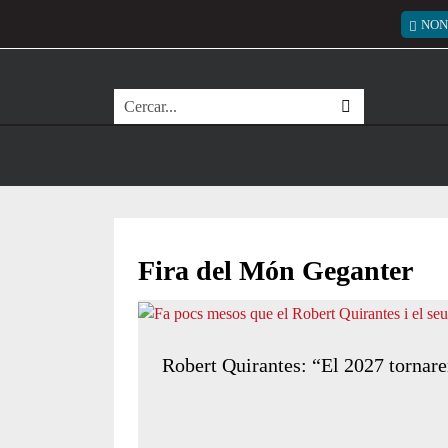
Vés al contingut
Menú
NON
Cerca
Fira del Món Geganter
Robert Quirantes: “El 2027 tornare