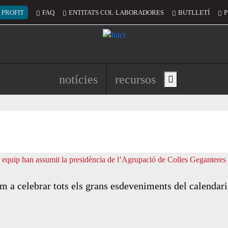
 del compte d'usuari
 PROFIT
FAQ
ENTITATS COL·LABORADORES
BUTLLETÍ
P
Navegació principal de l'encapç
notícies
recursos
Show main menu
m a celebrar tots els grans esdeveniments del calendar