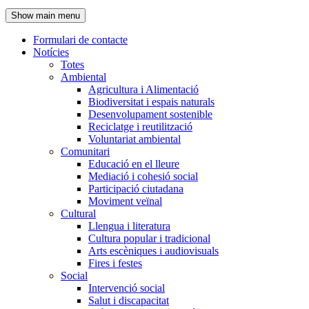
de
Show main menu
l'encapçalament
Formulari de contacte
Notícies
Navegació
Totes
principal
Ambiental
Agricultura i Alimentació
Biodiversitat i espais naturals
Desenvolupament sostenible
Reciclatge i reutilització
Voluntariat ambiental
Comunitari
Educació en el lleure
Mediació i cohesió social
Participació ciutadana
Moviment veïnal
Cultural
Llengua i literatura
Cultura popular i tradicional
Arts escèniques i audiovisuals
Fires i festes
Social
Intervenció social
Salut i discapacitat