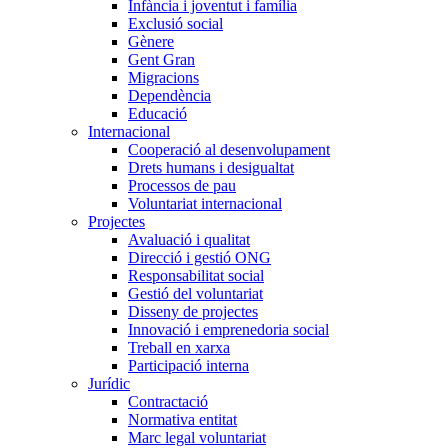
Infància i joventut i família
Exclusió social
Gènere
Gent Gran
Migracions
Dependència
Educació
Internacional
Cooperació al desenvolupament
Drets humans i desigualtat
Processos de pau
Voluntariat internacional
Projectes
Avaluació i qualitat
Direcció i gestió ONG
Responsabilitat social
Gestió del voluntariat
Disseny de projectes
Innovació i emprenedoria social
Treball en xarxa
Participació interna
Jurídic
Contractació
Normativa entitat
Marc legal voluntariat