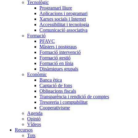
Tecnològic
Programari lliure
Aplicacions i programari
Xarxes socials i Internet
Accessibilitat i tecnologia
Comunicació associativa
Formació
PFAVC
Màsters i postgraus
Formació intervenció
Formació gestió
Formació en línia
Dinàmiques grupals
Econòmic
Banca ètica
Captació de fons
Obligacions fiscals
Transparència i rendició de comptes
Tresoreria i comptabilitat
Cooperativisme
Agenda
Opinió
Vídeos
Recursos
Tots