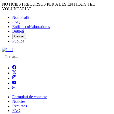
Vés
NOTÍCIES I RECURSOS PER A LES ENTITATS I EL
al
VOLUNTARIAT
contingut
Non Profit
FAQ
Menú
Entitats col·laboradores
del
Butlletí
compte
Cercar
Publica
d'usuari
Cerca
Formulari de contacte
Notícies
Navegació
Recursos
principal
FAQ