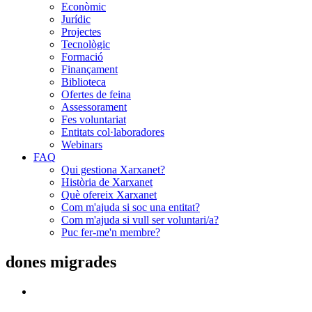
Econòmic
Jurídic
Projectes
Tecnològic
Formació
Finançament
Biblioteca
Ofertes de feina
Assessorament
Fes voluntariat
Entitats col·laboradores
Webinars
FAQ
Qui gestiona Xarxanet?
Història de Xarxanet
Què ofereix Xarxanet
Com m'ajuda si soc una entitat?
Com m'ajuda si vull ser voluntari/a?
Puc fer-me'n membre?
dones migrades