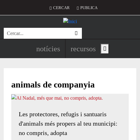
Vés al contingut
Menú del compte d'usuari
CERCAR
PUBLICA
Cerca
Navegació principal de l'encapç
notícies
recursos
Show main menu
animals de companyia
Les protectores, refugis i santuaris
d'animals més propers al teu municipi:
no compris, adopta