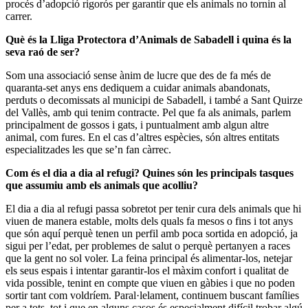
procés d’adopció rigorós per garantir que els animals no tornin al
carrer.
Què és la Lliga Protectora d’Animals de Sabadell i quina és la
seva raó de ser?
Som una associació sense ànim de lucre que des de fa més de
quaranta-set anys ens dediquem a cuidar animals abandonats,
perduts o decomissats al municipi de Sabadell, i també a Sant Quirze
del Vallès, amb qui tenim contracte. Pel que fa als animals, parlem
principalment de gossos i gats, i puntualment amb algun altre
animal, com fures. En el cas d’altres espècies, són altres entitats
especialitzades les que se’n fan càrrec.
Com és el dia a dia al refugi? Quines són les principals tasques
que assumiu amb els animals que acolliu?
El dia a dia al refugi passa sobretot per tenir cura dels animals que hi
viuen de manera estable, molts dels quals fa mesos o fins i tot anys
que són aquí perquè tenen un perfil amb poca sortida en adopció, ja
sigui per l’edat, per problemes de salut o perquè pertanyen a races
que la gent no sol voler. La feina principal és alimentar-los, netejar
els seus espais i intentar garantir-los el màxim confort i qualitat de
vida possible, tenint en compte que viuen en gàbies i que no poden
sortir tant com voldríem. Paral·lelament, continuem buscant famílies
per a tots, tot i que en alguns casos és especialment difícil trobar algú