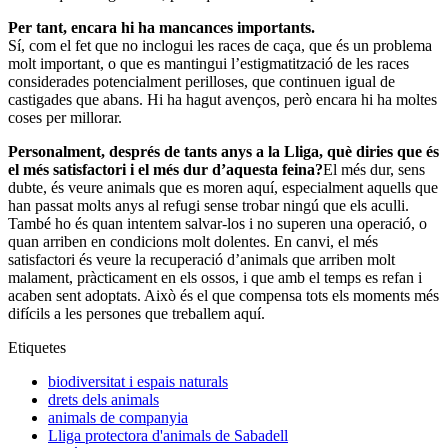
Per tant, encara hi ha mancances importants.
Sí, com el fet que no inclogui les races de caça, que és un problema
molt important, o que es mantingui l’estigmatització de les races
considerades potencialment perilloses, que continuen igual de
castigades que abans. Hi ha hagut avenços, però encara hi ha moltes
coses per millorar.
Personalment, després de tants anys a la Lliga, què diries que és
el més satisfactori i el més dur d’aquesta feina?
El més dur, sens
dubte, és veure animals que es moren aquí, especialment aquells que
han passat molts anys al refugi sense trobar ningú que els aculli.
També ho és quan intentem salvar-los i no superen una operació, o
quan arriben en condicions molt dolentes. En canvi, el més
satisfactori és veure la recuperació d’animals que arriben molt
malament, pràcticament en els ossos, i que amb el temps es refan i
acaben sent adoptats. Això és el que compensa tots els moments més
difícils a les persones que treballem aquí.
Etiquetes
biodiversitat i espais naturals
drets dels animals
animals de companyia
Lliga protectora d'animals de Sabadell