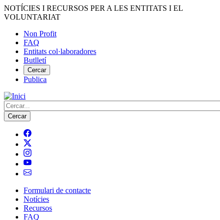
Vés
NOTÍCIES I RECURSOS PER A LES ENTITATS I EL
al
VOLUNTARIAT
contingut
Non Profit
FAQ
Menú
Entitats col·laboradores
del
Butlletí
compte
Cercar
Publica
d'usuari
Cerca
Formulari de contacte
Notícies
Navegació
Recursos
principal
FAQ