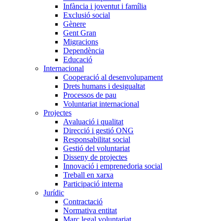
Infància i joventut i família
Exclusió social
Gènere
Gent Gran
Migracions
Dependència
Educació
Internacional
Cooperació al desenvolupament
Drets humans i desigualtat
Processos de pau
Voluntariat internacional
Projectes
Avaluació i qualitat
Direcció i gestió ONG
Responsabilitat social
Gestió del voluntariat
Disseny de projectes
Innovació i emprenedoria social
Treball en xarxa
Participació interna
Jurídic
Contractació
Normativa entitat
Marc legal voluntariat