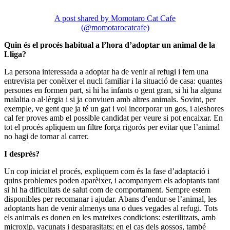
A post shared by Momotaro Cat Cafe
(@momotarocatcafe)
Quin és el procés habitual a l’hora d’adoptar un animal de la
Lliga?
La persona interessada a adoptar ha de venir al refugi i fem una
entrevista per conèixer el nucli familiar i la situació de casa: quantes
persones en formen part, si hi ha infants o gent gran, si hi ha alguna
malaltia o al·lèrgia i si ja conviuen amb altres animals. Sovint, per
exemple, ve gent que ja té un gat i vol incorporar un gos, i aleshores
cal fer proves amb el possible candidat per veure si pot encaixar. En
tot el procés apliquem un filtre força rigorós per evitar que l’animal
no hagi de tornar al carrer.
I després?
Un cop iniciat el procés, expliquem com és la fase d’adaptació i
quins problemes poden aparèixer, i acompanyem els adoptants tant
si hi ha dificultats de salut com de comportament. Sempre estem
disponibles per recomanar i ajudar. Abans d’endur-se l’animal, les
adoptants han de venir almenys una o dues vegades al refugi. Tots
els animals es donen en les mateixes condicions: esterilitzats, amb
microxip, vacunats i desparasitats; en el cas dels gossos, també