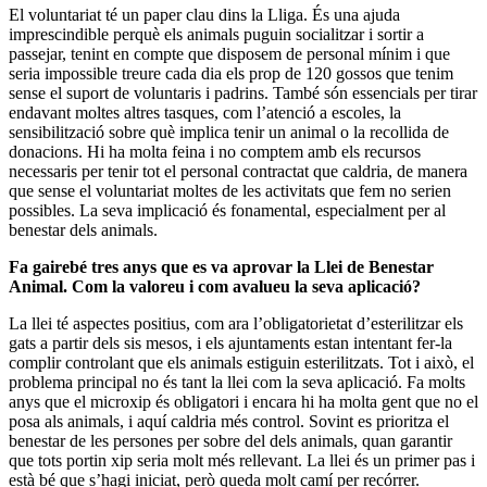
El voluntariat té un paper clau dins la Lliga. És una ajuda
imprescindible perquè els animals puguin socialitzar i sortir a
passejar, tenint en compte que disposem de personal mínim i que
seria impossible treure cada dia els prop de 120 gossos que tenim
sense el suport de voluntaris i padrins. També són essencials per tirar
endavant moltes altres tasques, com l’atenció a escoles, la
sensibilització sobre què implica tenir un animal o la recollida de
donacions. Hi ha molta feina i no comptem amb els recursos
necessaris per tenir tot el personal contractat que caldria, de manera
que sense el voluntariat moltes de les activitats que fem no serien
possibles. La seva implicació és fonamental, especialment per al
benestar dels animals.
Fa gairebé tres anys que es va aprovar la Llei de Benestar
Animal. Com la valoreu i com avalueu la seva aplicació?
La llei té aspectes positius, com ara l’obligatorietat d’esterilitzar els
gats a partir dels sis mesos, i els ajuntaments estan intentant fer-la
complir controlant que els animals estiguin esterilitzats. Tot i això, el
problema principal no és tant la llei com la seva aplicació. Fa molts
anys que el microxip és obligatori i encara hi ha molta gent que no el
posa als animals, i aquí caldria més control. Sovint es prioritza el
benestar de les persones per sobre del dels animals, quan garantir
que tots portin xip seria molt més rellevant. La llei és un primer pas i
està bé que s’hagi iniciat, però queda molt camí per recórrer.