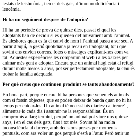
testats de leishmània, i en el dels gats, d’immunodeficiència i
leucèmia.
Hi ha un seguiment després de l’adopció?
Hi ha un període de prova de quinze dies, passat el qual les
adoptants han de decidir si es queden definitivament amb l’animal.
És aleshores quan es fa el canvi de nom i l’animal passa a ser seu. A
partir d’aquí, la gestió quotidiana ja recau en l’adoptant, tot i que
sovint ens envien correus, fotos o missatges explicant-nos com va
tot. Aquestes experiències les compartim al web i a les xarxes per
animar més gent a adoptar. Encara que un animal hagi estat al refugi
durant molts mesos o anys, pot ser perfectament adoptable; la clau és
trobar la família adequada.
Per què creus que continuen produint-se tants abandonaments?
En bona part, perquè encara hi ha persones que veuen els animals
com si fossin objectes, que es poden deixar de banda quan no hi ha
temps per cuidar-los. Un animal té necessitats diàries: cal treure’l,
alimentar-lo cada dia i assumir-ne la responsabilitat. És un
compromís a llarg termini, perquè un animal pot viure uns quinze
anys, i en el cas dels gats, fins i tot més. Sovint hi ha molta
inconsciència al darrere, amb decisions preses per moments
puntuals, com ara voler un gos perquè s’està a l’atur. Però tenir un