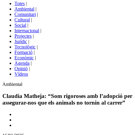
del
Totes
|
menú
Ambiental
|
de
Comunitari
|
portals
Cultural
|
Social
|
Internacional
|
Projectes
|
Jurídic
|
Tecnològic
|
Formació
|
Econòmic
|
Agenda
|
Opinió
|
Vídeos
Àmbit
Ambiental
de
la
Claudia Matheja: “Som rigoroses amb l’adopció per
notícia
assegurar-nos que els animals no tornin al carrer”
Comparteix
Compartir
en