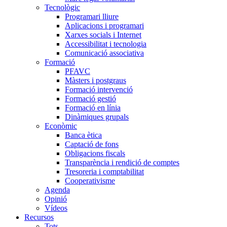
Tecnològic
Programari lliure
Aplicacions i programari
Xarxes socials i Internet
Accessibilitat i tecnologia
Comunicació associativa
Formació
PFAVC
Màsters i postgraus
Formació intervenció
Formació gestió
Formació en línia
Dinàmiques grupals
Econòmic
Banca ètica
Captació de fons
Obligacions fiscals
Transparència i rendició de comptes
Tresoreria i comptabilitat
Cooperativisme
Agenda
Opinió
Vídeos
Recursos
Tots