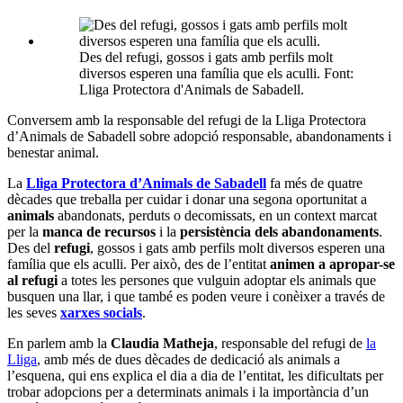
Des del refugi, gossos i gats amb perfils molt
diversos esperen una família que els aculli. Font:
Lliga Protectora d'Animals de Sabadell.
Conversem amb la responsable del refugi de la Lliga Protectora
d’Animals de Sabadell sobre adopció responsable, abandonaments i
benestar animal.
La
Lliga Protectora d’Animals de Sabadell
fa més de quatre
dècades que treballa per cuidar i donar una segona oportunitat a
animals
abandonats, perduts o decomissats, en un context marcat
per la
manca de recursos
i la
persistència dels abandonaments
.
Des del
refugi
, gossos i gats amb perfils molt diversos esperen una
família que els aculli. Per això, des de l’entitat
animen a apropar-se
al refugi
a totes les persones que vulguin adoptar els animals que
busquen una llar, i que també es poden veure i conèixer a través de
les seves
xarxes socials
.
En parlem amb la
Claudia Matheja
, responsable del refugi de
la
Lliga
, amb més de dues dècades de dedicació als animals a
l’esquena, qui ens explica el dia a dia de l’entitat, les dificultats per
trobar adopcions per a determinats animals i la importància d’un