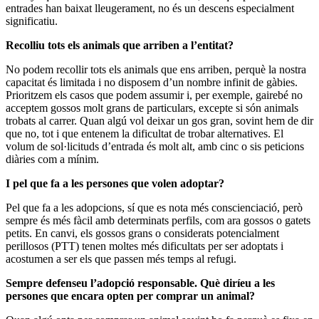
entrades han baixat lleugerament, no és un descens especialment
significatiu.
Recolliu tots els animals que arriben a l’entitat?
No podem recollir tots els animals que ens arriben, perquè la nostra
capacitat és limitada i no disposem d’un nombre infinit de gàbies.
Prioritzem els casos que podem assumir i, per exemple, gairebé no
acceptem gossos molt grans de particulars, excepte si són animals
trobats al carrer. Quan algú vol deixar un gos gran, sovint hem de dir
que no, tot i que entenem la dificultat de trobar alternatives. El
volum de sol·licituds d’entrada és molt alt, amb cinc o sis peticions
diàries com a mínim.
I pel que fa a les persones que volen adoptar?
Pel que fa a les adopcions, sí que es nota més conscienciació, però
sempre és més fàcil amb determinats perfils, com ara gossos o gatets
petits. En canvi, els gossos grans o considerats potencialment
perillosos (PTT) tenen moltes més dificultats per ser adoptats i
acostumen a ser els que passen més temps al refugi.
Sempre defenseu l’adopció responsable. Què diríeu a les
persones que encara opten per comprar un animal?