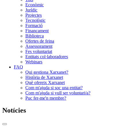
Econòmic
Jurídic
Projectes
Tecnològic
Formació
Finançament
Biblioteca
Ofertes de feina
Assessorament
Fes voluntariat
Entitats col·laboradores
Webinars
FAQ
Qui gestiona Xarxanet?
Història de Xarxanet
Què ofereix Xarxanet
Com m'ajuda si soc una entitat?
Com m'ajuda si vull ser voluntari/a?
Puc fer-me'n membre?
Notícies
Commutador