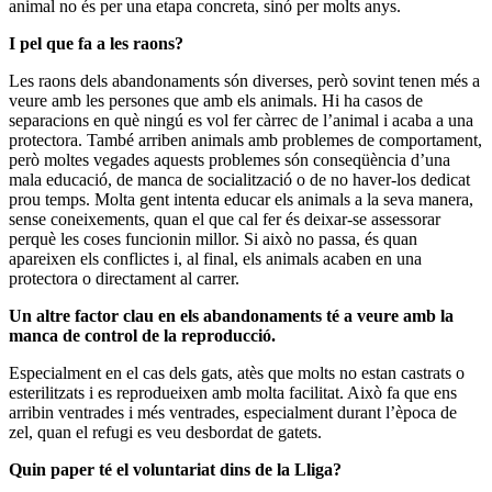
animal no és per una etapa concreta, sinó per molts anys.
I pel que fa a les raons?
Les raons dels abandonaments són diverses, però sovint tenen més a
veure amb les persones que amb els animals. Hi ha casos de
separacions en què ningú es vol fer càrrec de l’animal i acaba a una
protectora. També arriben animals amb problemes de comportament,
però moltes vegades aquests problemes són conseqüència d’una
mala educació, de manca de socialització o de no haver-los dedicat
prou temps. Molta gent intenta educar els animals a la seva manera,
sense coneixements, quan el que cal fer és deixar-se assessorar
perquè les coses funcionin millor. Si això no passa, és quan
apareixen els conflictes i, al final, els animals acaben en una
protectora o directament al carrer.
Un altre factor clau en els abandonaments té a veure amb la
manca de control de la reproducció.
Especialment en el cas dels gats, atès que molts no estan castrats o
esterilitzats i es reprodueixen amb molta facilitat. Això fa que ens
arribin ventrades i més ventrades, especialment durant l’època de
zel, quan el refugi es veu desbordat de gatets.
Quin paper té el voluntariat dins de la Lliga?