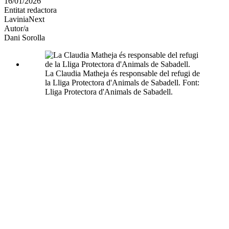
16/01/2026
altres
Entitat redactora
xarxes
LaviniaNext
socials
Autor/a
Dani Sorolla
La Claudia Matheja és responsable del refugi de
la Lliga Protectora d'Animals de Sabadell. Font:
Lliga Protectora d'Animals de Sabadell.