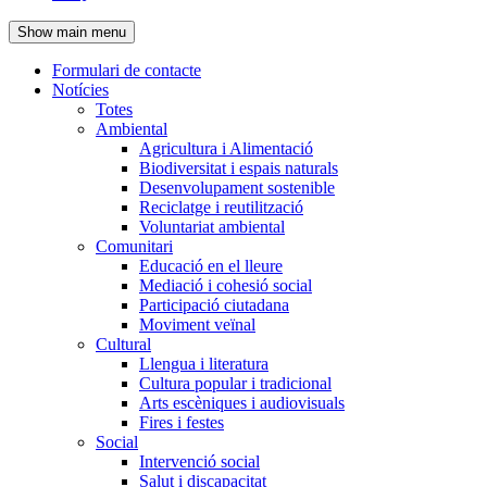
de
Show main menu
l'encapçalament
Formulari de contacte
Notícies
Navegació
Totes
principal
Ambiental
Agricultura i Alimentació
Biodiversitat i espais naturals
Desenvolupament sostenible
Reciclatge i reutilització
Voluntariat ambiental
Comunitari
Educació en el lleure
Mediació i cohesió social
Participació ciutadana
Moviment veïnal
Cultural
Llengua i literatura
Cultura popular i tradicional
Arts escèniques i audiovisuals
Fires i festes
Social
Intervenció social
Salut i discapacitat