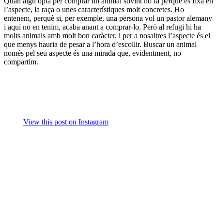
Quan algú opta per comprar un animal sovint ho fa perquè es fixa en
l’aspecte, la raça o unes característiques molt concretes. Ho
entenem, perquè si, per exemple, una persona vol un pastor alemany
i aquí no en tenim, acaba anant a comprar-lo. Però al refugi hi ha
molts animals amb molt bon caràcter, i per a nosaltres l’aspecte és el
que menys hauria de pesar a l’hora d’escollir. Buscar un animal
només pel seu aspecte és una mirada que, evidentment, no
compartim.
View this post on Instagram