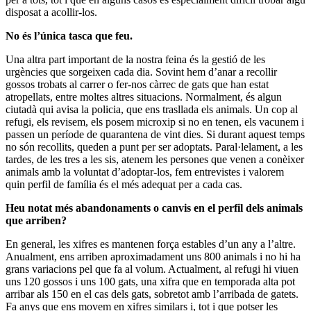
disposat a acollir-los.
No és l’única tasca que feu.
Una altra part important de la nostra feina és la gestió de les
urgències que sorgeixen cada dia. Sovint hem d’anar a recollir
gossos trobats al carrer o fer-nos càrrec de gats que han estat
atropellats, entre moltes altres situacions. Normalment, és algun
ciutadà qui avisa la policia, que ens trasllada els animals. Un cop al
refugi, els revisem, els posem microxip si no en tenen, els vacunem i
passen un període de quarantena de vint dies. Si durant aquest temps
no són recollits, queden a punt per ser adoptats. Paral·lelament, a les
tardes, de les tres a les sis, atenem les persones que venen a conèixer
animals amb la voluntat d’adoptar-los, fem entrevistes i valorem
quin perfil de família és el més adequat per a cada cas.
Heu notat més abandonaments o canvis en el perfil dels animals
que arriben?
En general, les xifres es mantenen força estables d’un any a l’altre.
Anualment, ens arriben aproximadament uns 800 animals i no hi ha
grans variacions pel que fa al volum. Actualment, al refugi hi viuen
uns 120 gossos i uns 100 gats, una xifra que en temporada alta pot
arribar als 150 en el cas dels gats, sobretot amb l’arribada de gatets.
Fa anys que ens movem en xifres similars i, tot i que potser les