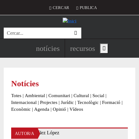
Vés al contingut
Menú del compte d'usuari
CERCAR
PUBLICA
Cerca
Navegació principal de l'encapç
notícies
recursos
Show main menu
Notícies
Totes
|
Ambiental
|
Comunitari
|
Cultural
|
Social
|
Internacional
|
Projectes
|
Jurídic
|
Tecnològic
|
Formació
|
Econòmic
|
Agenda
|
Opinió
|
Vídeos
AUTOR/A