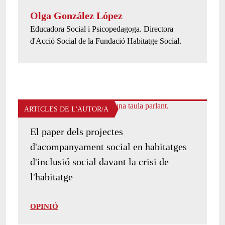
Olga González López
Presentació de l'autor/a:
Educadora Social i Psicopedagoga. Directora
d'Acció Social de la Fundació Habitatge Social.
ARTICLES DE L'AUTOR/A
El paper dels projectes
d'acompanyament social en habitatges
d'inclusió social davant la crisi de
l'habitatge
OPINIÓ