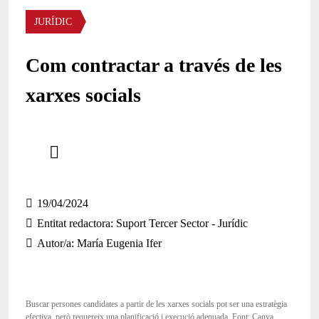
Àmbit
JURÍDIC
Com contractar a través de les
xarxes socials
Comparteix
Compartir en altres xarxes socials
19/04/2024
Entitat redactora
Suport Tercer Sector - Jurídic
Autor/a
María Eugenia Ifer
Buscar persones candidates a partir de les xarxes socials pot ser una estratègia
efectiva, però requereix una planificació i execució adequada. Font: Canva.