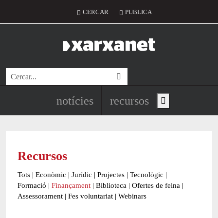
Vés al contingut
Menú del compte d'usuari
CERCAR
PUBLICA
Cerca
Navegació principal de l'encapç
notícies
recursos
Show main menu
Recursos
Tots
|
Econòmic
|
Jurídic
|
Projectes
|
Tecnològic
|
Formació
|
Finançament
|
Biblioteca
|
Ofertes de feina
|
Assessorament
|
Fes voluntariat
|
Webinars