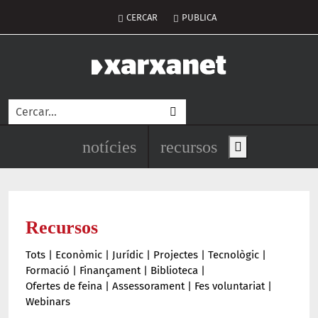
Vés al contingut
Menú del compte d'usuari
CERCAR
PUBLICA
Cerca
Navegació principal de l'encapç
notícies
recursos
Show main men
Recursos
Tots
|
Econòmic
|
Jurídic
|
Projectes
|
Tecnològic
|
Formació
|
Finançament
|
Biblioteca
|
Ofertes de feina
|
Assessorament
|
Fes voluntariat
|
Webinars