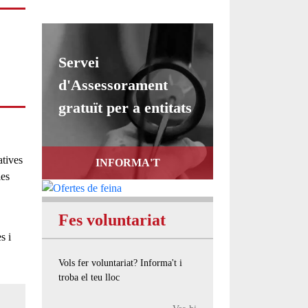
Servei
d'Assessorament
gratuït per a entitats
atives
INFORMA'T
ies
Fes voluntariat
s i
Vols fer voluntariat? Informa't i
troba el teu lloc