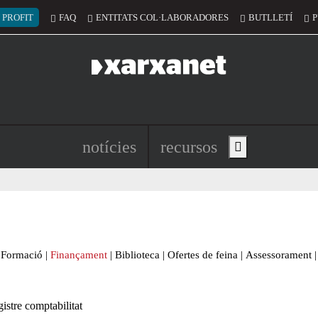
 del compte d'usuari
 PROFIT
FAQ
ENTITATS COL·LABORADORES
BUTLLETÍ
P
Navegació principal de l'encapç
notícies
recursos
Show main menu
Formació
|
Finançament
|
Biblioteca
|
Ofertes de feina
|
Assessorament
|