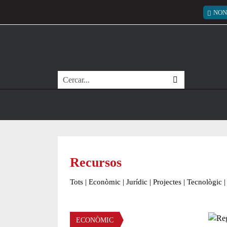
Vés al contingut
Menú
NON
Cerca
Recursos
Tots
|
Econòmic
|
Jurídic
|
Projectes
|
Tecnològic
|
Àmbit
ECONÒMIC