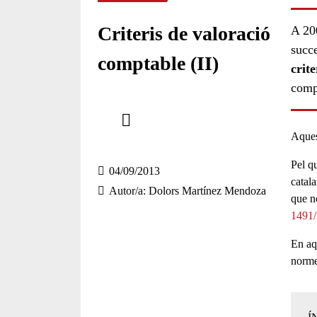
Criteris de valoració
A 20
succe
comptable (II)
crite
comp
Comparteix
Aquest
Compartir en altres xarxes socials
Pel qu
04/09/2013
catal
Autor/a
Dolors Martínez Mendoza
que n
1491
En aq
norme