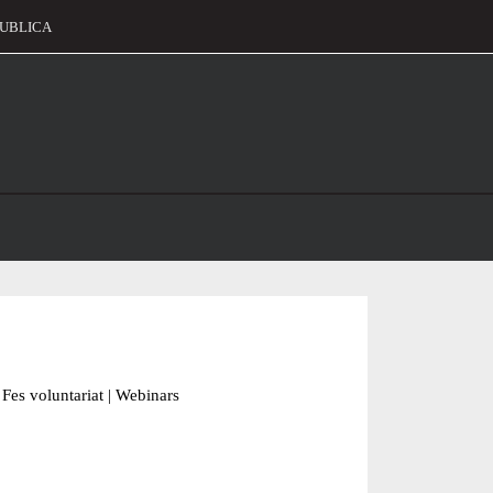
UBLICA
alament
Fes voluntariat
|
Webinars