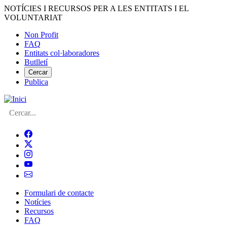
Vés
NOTÍCIES I RECURSOS PER A LES ENTITATS I EL
al
VOLUNTARIAT
contingut
Non Profit
FAQ
Menú
Entitats col·laboradores
del
Butlletí
compte
Cercar
Publica
d'usuari
Cerca
Formulari de contacte
Notícies
Navegació
Recursos
principal
FAQ