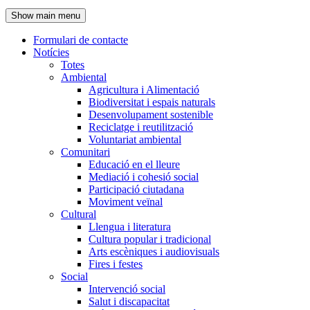
de
Show main menu
l'encapçalament
Formulari de contacte
Notícies
Navegació
Totes
principal
Ambiental
Agricultura i Alimentació
Biodiversitat i espais naturals
Desenvolupament sostenible
Reciclatge i reutilització
Voluntariat ambiental
Comunitari
Educació en el lleure
Mediació i cohesió social
Participació ciutadana
Moviment veïnal
Cultural
Llengua i literatura
Cultura popular i tradicional
Arts escèniques i audiovisuals
Fires i festes
Social
Intervenció social
Salut i discapacitat