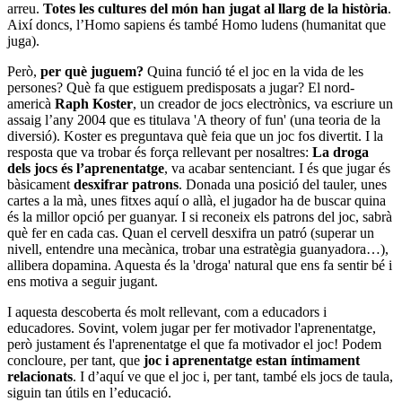
arreu.
Totes les cultures del món han jugat al llarg de la història
.
Així doncs, l’Homo sapiens és també Homo ludens (humanitat que
juga).
Però,
per què juguem?
Quina funció té el joc en la vida de les
persones? Què fa que estiguem predisposats a jugar? El nord-
americà
Raph Koster
, un creador de jocs electrònics, va escriure un
assaig l’any 2004 que es titulava 'A theory of fun' (una teoria de la
diversió). Koster es preguntava què feia que un joc fos divertit. I la
resposta que va trobar és força rellevant per nosaltres:
La droga
dels jocs és l’aprenentatge
, va acabar sentenciant. I és que jugar és
bàsicament
desxifrar patrons
. Donada una posició del tauler, unes
cartes a la mà, unes fitxes aquí o allà, el jugador ha de buscar quina
és la millor opció per guanyar. I si reconeix els patrons del joc, sabrà
què fer en cada cas. Quan el cervell desxifra un patró (superar un
nivell, entendre una mecànica, trobar una estratègia guanyadora…),
allibera dopamina. Aquesta és la 'droga' natural que ens fa sentir bé i
ens motiva a seguir jugant.
I aquesta descoberta és molt rellevant, com a educadors i
educadores. Sovint, volem jugar per fer motivador l'aprenentatge,
però justament és l'aprenentatge el que fa motivador el joc! Podem
concloure, per tant, que
joc i aprenentatge estan íntimament
relacionats
. I d’aquí ve que el joc i, per tant, també els jocs de taula,
siguin tan útils en l’educació.