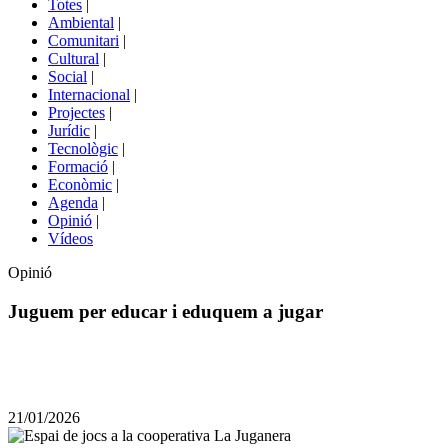
Totes
|
menú
Ambiental
|
de
Comunitari
|
portals
Cultural
|
Social
|
Internacional
|
Projectes
|
Jurídic
|
Tecnològic
|
Formació
|
Econòmic
|
Agenda
|
Opinió
|
Vídeos
Opinió
Juguem per educar i eduquem a jugar
Comparteix
Compartir
en
21/01/2026
altres