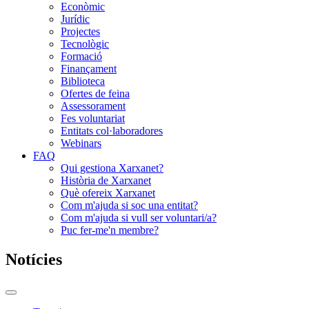
Econòmic
Jurídic
Projectes
Tecnològic
Formació
Finançament
Biblioteca
Ofertes de feina
Assessorament
Fes voluntariat
Entitats col·laboradores
Webinars
FAQ
Qui gestiona Xarxanet?
Història de Xarxanet
Què ofereix Xarxanet
Com m'ajuda si soc una entitat?
Com m'ajuda si vull ser voluntari/a?
Puc fer-me'n membre?
Notícies
Commutador
del