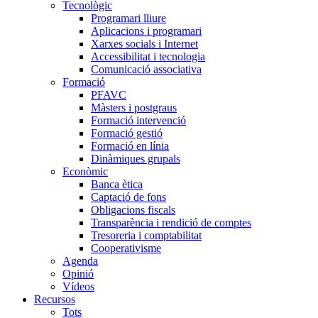
Tecnològic
Programari lliure
Aplicacions i programari
Xarxes socials i Internet
Accessibilitat i tecnologia
Comunicació associativa
Formació
PFAVC
Màsters i postgraus
Formació intervenció
Formació gestió
Formació en línia
Dinàmiques grupals
Econòmic
Banca ètica
Captació de fons
Obligacions fiscals
Transparència i rendició de comptes
Tresoreria i comptabilitat
Cooperativisme
Agenda
Opinió
Vídeos
Recursos
Tots