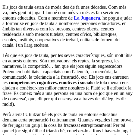
Els jocs de taula estan de moda des de fa unes dècades. Com més
va, més gent hi juga. I també com més va més es fan servir en
entorns educatius. Com a membre de
La Juganera
, he pogut ajudar
a formar-se en jocs de taula a nombroses persones educadores, en
àmbits tan diversos com les presons, centres oberts, centres
residencials amb menors tutelats, centres cívics, biblioteques,
escoles, instituts, cooperatives de treball, entitats de foment del
català, i un llarg etcètera.
I és que els jocs de taula, per les seves característiques, són molt útils
en aquests entorns. Són motivadors: els reptes, la sorpresa, les
narratives, la competició… fan que els jocs siguin engrescadors.
Potencien habilitats i capacitats com l’atenció, la memòria, la
comunicació, la tolerància a la frustració, etc. Els jocs ens entrenen
les
competències cognitives, emotives i socials
de tota mena i ens
ajuden a conèixer-nos millor entre nosaltres (a Plató se li atribueix la
frase 'Es coneix més a una persona en una hora de joc que en un any
de conversa', que, dit per qui ensenyava a través del diàleg, és dir
molt!).
Però alerta! Utilitzar bé els jocs de taula en entorns educatius
demana certa preparació i entrenament. Quantes vegades hem provat
de fer jugar un grup i la cosa ha fracassat estrepitosament! Per tal
que el joc sigui útil cal triar-lo bé, conèixer-lo a fons i haver-lo jugat