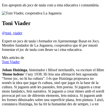
xarxes
socials
Ens apropem als jocs de taula com a eina educativa i comunitària.
Sobre
l'autor/a:
Toni Viader
@toni_viader
Expert en jocs de taula i formador en Aprenentatge Basat en Jocs.
Membre fundador de La Juganera, cooperativa que té per missió
fomentar el joc de taula com lleure sa i eina educativa.
Més articles de
Toni Viader
Johan Huizinga
, historiador i filòsof neerlandès, va escriure el llibre
'
Homo ludens'
l’any 1938. Hi feia una afirmació ben agosarada:
“Sense joc, no hi ha cultura”. I és que Huizinga proposava no
només la idea que jugar és cultura, sinó que jugar és la base de la
cultura. Si juguem amb les paraules, fem poesia. Si juguem a crear
mons fantàstics, fem narrativa. Si juguem a crear ritmes amb el soroll
provocat pel xoc de diferents elements, fem música. Si juguem amb
les formes dibuixades sobre una superfície plana, fem pintura. I això,
constatava Huizinga, ho ha fet la humanitat des de sempre, i a tot