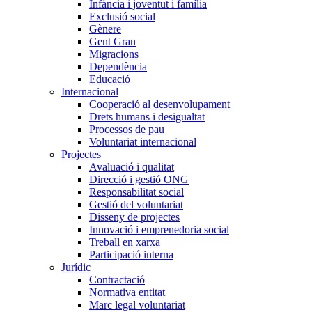
Infància i joventut i família
Exclusió social
Gènere
Gent Gran
Migracions
Dependència
Educació
Internacional
Cooperació al desenvolupament
Drets humans i desigualtat
Processos de pau
Voluntariat internacional
Projectes
Avaluació i qualitat
Direcció i gestió ONG
Responsabilitat social
Gestió del voluntariat
Disseny de projectes
Innovació i emprenedoria social
Treball en xarxa
Participació interna
Jurídic
Contractació
Normativa entitat
Marc legal voluntariat