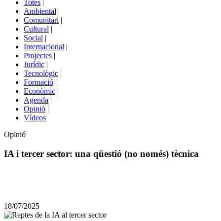
Totes
|
menú
Ambiental
|
de
Comunitari
|
portals
Cultural
|
Social
|
Internacional
|
Projectes
|
Jurídic
|
Tecnològic
|
Formació
|
Econòmic
|
Agenda
|
Opinió
|
Vídeos
Opinió
IA i tercer sector: una qüestió (no només) tècnica
Comparteix
Compartir
en
18/07/2025
altres