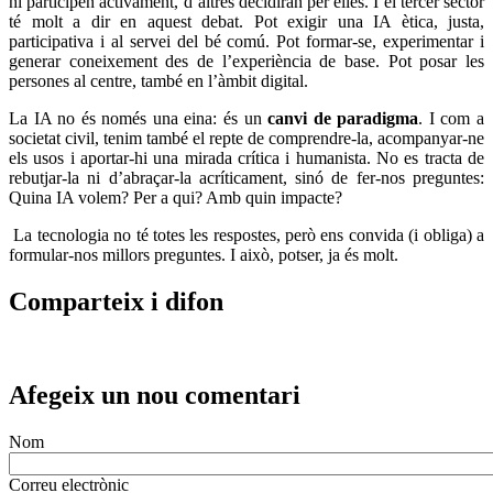
Butlletins
Contacte
Assessorament gratuït
voluntariat.gencat.cat
Entitats col·laboradores
Suport Tercer Sector – Fundesplai
Fundació Pere Tarrés