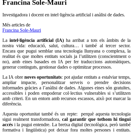
Ves-hi
Recursos informàtics
Programari lliure, aplicacions, xarxes socials i molt més als nostres
recursos
Ves-hi
Recursos jurídics
Contractació, normativa d’entitats, marc legals i molt més
Ves-hi
Recursos Projectes
Voluntariat, assessorament, publicacions i molt més als nostres
recursos
Ves-hi
Assessora't