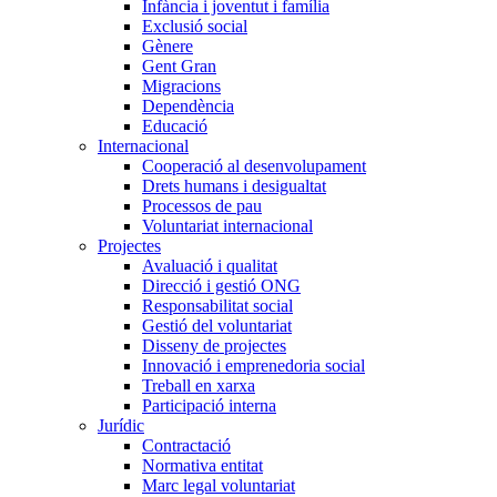
Infància i joventut i família
Exclusió social
Gènere
Gent Gran
Migracions
Dependència
Educació
Internacional
Cooperació al desenvolupament
Drets humans i desigualtat
Processos de pau
Voluntariat internacional
Projectes
Avaluació i qualitat
Direcció i gestió ONG
Responsabilitat social
Gestió del voluntariat
Disseny de projectes
Innovació i emprenedoria social
Treball en xarxa
Participació interna
Jurídic
Contractació
Normativa entitat
Marc legal voluntariat