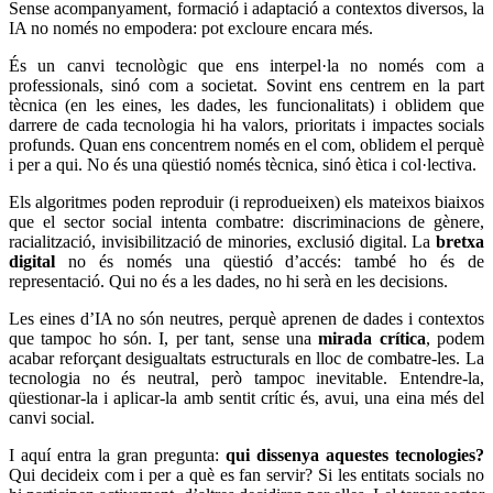
Si vols aconseguir més impacte social, ASSESSORA'T!
La
Direcció General d’Acció Comunitària i Innovació Social
(DGACIS)
posa a la teva disposició un conjunt de serveis
d'assessorament i acompanyament gratuïts.
Més informació
Segueix-nos
Xarxanet
Xarxanet tecnologia
Actualitat
Tecnologia
Finançament
Xarxanet
Xarxanet
Fes Voluntariat!
Ofertes de feina