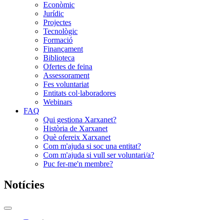
Econòmic
Jurídic
Projectes
Tecnològic
Formació
Finançament
Biblioteca
Ofertes de feina
Assessorament
Fes voluntariat
Entitats col·laboradores
Webinars
FAQ
Qui gestiona Xarxanet?
Història de Xarxanet
Què ofereix Xarxanet
Com m'ajuda si soc una entitat?
Com m'ajuda si vull ser voluntari/a?
Puc fer-me'n membre?
Notícies
Commutador
del