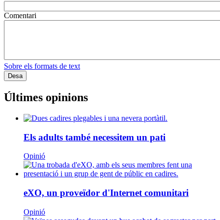
LaviniaNext
Colectic
Xarxa Digital Catalana
Minyons Escoltes i Guies de Catalunya
TOTHOMweb