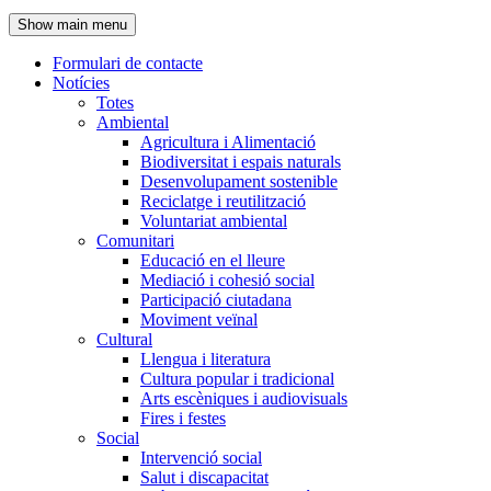
de
Show main menu
l'encapçalament
Formulari de contacte
Notícies
Navegació
Totes
principal
Ambiental
Agricultura i Alimentació
Biodiversitat i espais naturals
Desenvolupament sostenible
Reciclatge i reutilització
Voluntariat ambiental
Comunitari
Educació en el lleure
Mediació i cohesió social
Participació ciutadana
Moviment veïnal
Cultural
Llengua i literatura
Cultura popular i tradicional
Arts escèniques i audiovisuals
Fires i festes
Social
Intervenció social
Salut i discapacitat