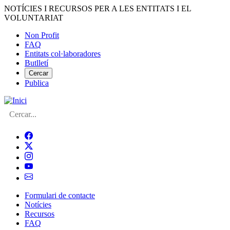
Vés
NOTÍCIES I RECURSOS PER A LES ENTITATS I EL
al
VOLUNTARIAT
contingut
Non Profit
FAQ
Menú
Entitats col·laboradores
del
Butlletí
compte
Cercar
Publica
d'usuari
Cerca
Formulari de contacte
Notícies
Navegació
Recursos
principal
FAQ