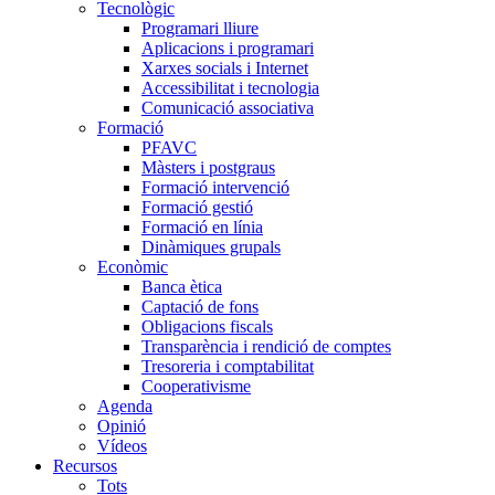
Tecnològic
Programari lliure
Aplicacions i programari
Xarxes socials i Internet
Accessibilitat i tecnologia
Comunicació associativa
Formació
PFAVC
Màsters i postgraus
Formació intervenció
Formació gestió
Formació en línia
Dinàmiques grupals
Econòmic
Banca ètica
Captació de fons
Obligacions fiscals
Transparència i rendició de comptes
Tresoreria i comptabilitat
Cooperativisme
Agenda
Opinió
Vídeos
Recursos
Tots