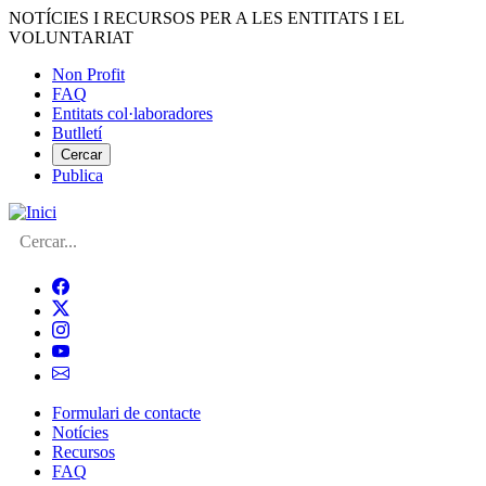
Vés
NOTÍCIES I RECURSOS PER A LES ENTITATS I EL
al
VOLUNTARIAT
contingut
Non Profit
FAQ
Menú
Entitats col·laboradores
del
Butlletí
compte
Cercar
Publica
d'usuari
Cerca
Formulari de contacte
Notícies
Navegació
Recursos
principal
FAQ