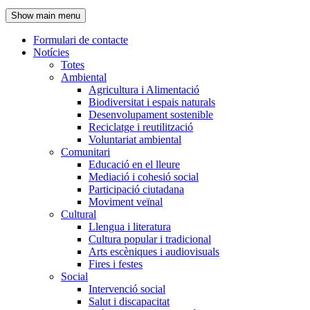
de
Show main menu
l'encapçalament
Formulari de contacte
Notícies
Navegació
Totes
principal
Ambiental
Agricultura i Alimentació
Biodiversitat i espais naturals
Desenvolupament sostenible
Reciclatge i reutilització
Voluntariat ambiental
Comunitari
Educació en el lleure
Mediació i cohesió social
Participació ciutadana
Moviment veïnal
Cultural
Llengua i literatura
Cultura popular i tradicional
Arts escèniques i audiovisuals
Fires i festes
Social
Intervenció social
Salut i discapacitat