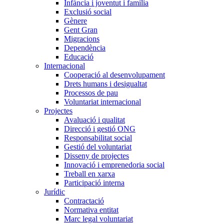
Infància i joventut i família
Exclusió social
Gènere
Gent Gran
Migracions
Dependència
Educació
Internacional
Cooperació al desenvolupament
Drets humans i desigualtat
Processos de pau
Voluntariat internacional
Projectes
Avaluació i qualitat
Direcció i gestió ONG
Responsabilitat social
Gestió del voluntariat
Disseny de projectes
Innovació i emprenedoria social
Treball en xarxa
Participació interna
Jurídic
Contractació
Normativa entitat
Marc legal voluntariat