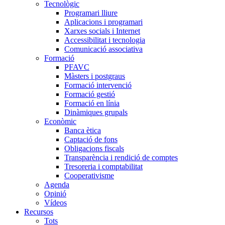
Tecnològic
Programari lliure
Aplicacions i programari
Xarxes socials i Internet
Accessibilitat i tecnologia
Comunicació associativa
Formació
PFAVC
Màsters i postgraus
Formació intervenció
Formació gestió
Formació en línia
Dinàmiques grupals
Econòmic
Banca ètica
Captació de fons
Obligacions fiscals
Transparència i rendició de comptes
Tresoreria i comptabilitat
Cooperativisme
Agenda
Opinió
Vídeos
Recursos
Tots