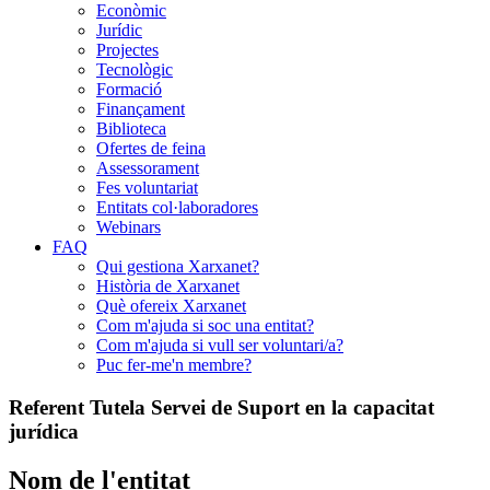
Econòmic
Jurídic
Projectes
Tecnològic
Formació
Finançament
Biblioteca
Ofertes de feina
Assessorament
Fes voluntariat
Entitats col·laboradores
Webinars
FAQ
Qui gestiona Xarxanet?
Història de Xarxanet
Què ofereix Xarxanet
Com m'ajuda si soc una entitat?
Com m'ajuda si vull ser voluntari/a?
Puc fer-me'n membre?
Referent Tutela Servei de Suport en la capacitat
jurídica
Nom de l'entitat