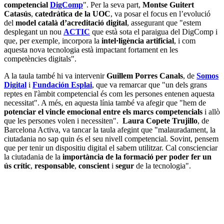
competencial
DigComp
". Per la seva part,
Montse Guitert
Catasús
,
catedràtica de la UOC
, va posar el focus en l’evolució
del
model català d’acreditació digital
, assegurant que "estem
desplegant un nou
ACTIC
que està sota el paraigua del DigComp i
que, per exemple, incorpora la
intel·ligència artificial
, i com
aquesta nova tecnologia està impactant fortament en les
competències digitals".
A la taula també hi va intervenir
Guillem Porres Canals
, de
Somos
Digital
i
Fundación Esplai
, que va remarcar que "un dels grans
reptes en l'àmbit competencial és com les persones entenen aquesta
necessitat". A més, en aquesta línia també va afegir que "hem de
potenciar el vincle emocional entre els marcs competencials
i allò
que les persones volen i necessiten".
Laura Copete Trujillo
, de
Barcelona Activa, va tancar la taula afegint que "malauradament, la
ciutadania no sap quin és el seu nivell competencial. Sovint, pensem
que per tenir un dispositiu digital el sabem utilitzar. Cal conscienciar
la ciutadania de la
importància de la formació per poder fer un
ús crític
,
responsable
,
conscient
i
segur
de la tecnologia".