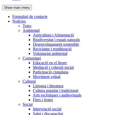
de
Show main menu
l'encapçalament
Formulari de contacte
Notícies
Navegació
Totes
principal
Ambiental
Agricultura i Alimentació
Biodiversitat i espais naturals
Desenvolupament sostenible
Reciclatge i reutilització
Voluntariat ambiental
Comunitari
Educació en el lleure
Mediació i cohesió social
Participació ciutadana
Moviment veïnal
Cultural
Llengua i literatura
Cultura popular i tradicional
Arts escèniques i audiovisuals
Fires i festes
Social
Intervenció social
Salut i discapacitat