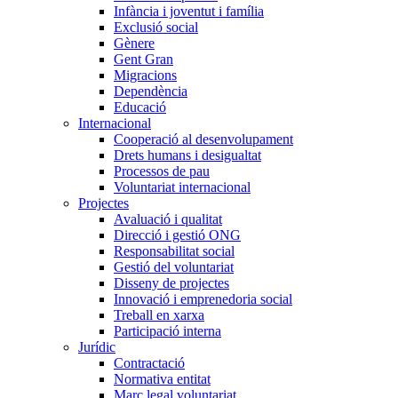
Infància i joventut i família
Exclusió social
Gènere
Gent Gran
Migracions
Dependència
Educació
Internacional
Cooperació al desenvolupament
Drets humans i desigualtat
Processos de pau
Voluntariat internacional
Projectes
Avaluació i qualitat
Direcció i gestió ONG
Responsabilitat social
Gestió del voluntariat
Disseny de projectes
Innovació i emprenedoria social
Treball en xarxa
Participació interna
Jurídic
Contractació
Normativa entitat
Marc legal voluntariat