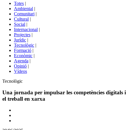
del
Totes
|
menú
Ambiental
|
de
Comunitari
|
portals
Cultural
|
Social
|
Internacional
|
Projectes
|
Jurídic
|
Tecnològic
|
Formació
|
Econòmic
|
Agenda
|
Opinió
|
Vídeos
Àmbit
Tecnològic
de
la
Una jornada per impulsar les competències digitals i
notícia
el treball en xarxa
Comparteix
Compartir
en