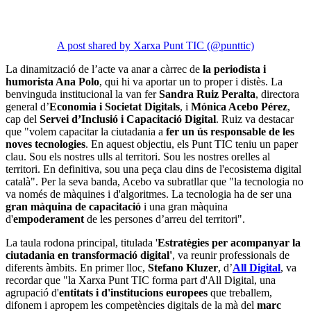
A post shared by Xarxa Punt TIC (@punttic)
La dinamització de l’acte va anar a càrrec de
la periodista i
humorista Ana Polo
, qui hi va aportar un to proper i distès. La
benvinguda institucional la van fer
Sandra Ruiz Peralta
, directora
general d’
Economia i Societat Digitals
, i
Mónica Acebo Pérez
,
cap del
Servei d’Inclusió i Capacitació Digital
. Ruiz va destacar
que "volem capacitar la ciutadania a
fer un ús responsable de les
noves tecnologies
. En aquest objectiu, els Punt TIC teniu un paper
clau. Sou els nostres ulls al territori. Sou les nostres orelles al
territori. En definitiva, sou una peça clau dins de l'ecosistema digital
català". Per la seva banda, Acebo va subratllar que "la tecnologia no
va només de màquines i d'algoritmes. La tecnologia ha de ser una
gran màquina de capacitació
i una gran màquina
d'
empoderament
de les persones d’arreu del territori".
La taula rodona principal, titulada '
Estratègies per acompanyar la
ciutadania en transformació digital'
, va reunir professionals de
diferents àmbits. En primer lloc,
Stefano Kluzer
, d’
All Digital
, va
recordar que "la Xarxa Punt TIC forma part d'All Digital, una
agrupació d'
entitats i d'institucions europees
que treballem,
difonem i apropem les competències digitals de la mà del
marc