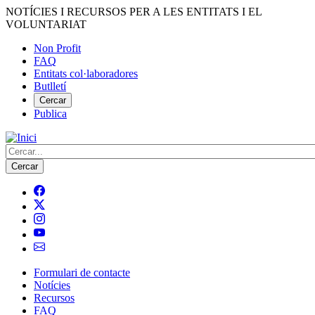
Vés
NOTÍCIES I RECURSOS PER A LES ENTITATS I EL
al
VOLUNTARIAT
contingut
Non Profit
FAQ
Menú
Entitats col·laboradores
del
Butlletí
compte
Cercar
Publica
d'usuari
Cerca
Formulari de contacte
Notícies
Navegació
Recursos
principal
FAQ