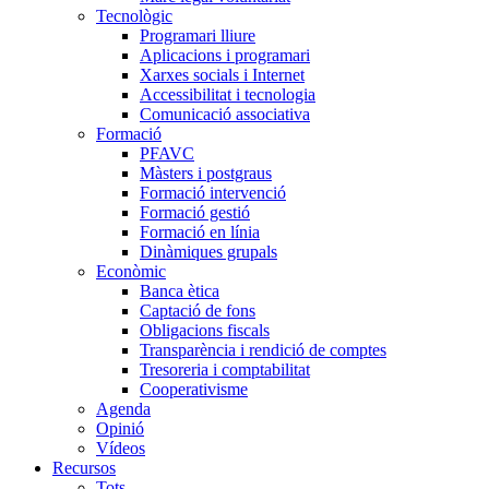
Tecnològic
Programari lliure
Aplicacions i programari
Xarxes socials i Internet
Accessibilitat i tecnologia
Comunicació associativa
Formació
PFAVC
Màsters i postgraus
Formació intervenció
Formació gestió
Formació en línia
Dinàmiques grupals
Econòmic
Banca ètica
Captació de fons
Obligacions fiscals
Transparència i rendició de comptes
Tresoreria i comptabilitat
Cooperativisme
Agenda
Opinió
Vídeos
Recursos
Tots