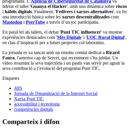
programada. L’
Agència de Ciberseguretat de Catalunya
va
liderar el taller '
Guanya el Hacker
', amb una dinàmica sobre
riscos
i
hàbits digitals
. Finalment, '
Fedivers i xarxes alternatives
', va fer
una introducció bàsica sobre les
xarxes descentralitzades
com
Mastodon
i
PeerTube
a través d’un joc participatiu.
En paral·lel als tallers, el debat '
Punt TIC influencer
' va mostrar
experiències destacades com '
Més Digitals
'
i '
UOC Rural Digital
',
en clau d’inspiració per a futurs projectes col·laboratius.
La jornada es va tancar amb un emotiu comiat dedicat a
Ricard
Faura
, l'anterior cap de Servei, qui recentment s’ha jubilat. Un
vídeo resumint la seva trajectòria i un pastís van servir per agrair la
seva contribució a l’evolució del programa Punt TIC.
Etiquetes
JdIS
Jornada de Dinamització de la Internet Social
Xarxa Punt TIC
accessibilitat i tecnologia
competències digitals
Comparteix i difon