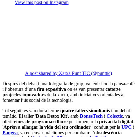
View this post on Instagram
A post shared by Xarxa Punt TIC (@punttic)
Després del debat i una fotografia de grup, va tenir lloc la pausa-cafè
i l’obertura d’una
fira expositiva
on es van presentar
catorze
projectes innovadors
de la xarxa, amb iniciatives orientades a
fomentar l’ús social de la tecnologia.
Tot seguit, es van dur a terme
quatre tallers simultanis
i un debat
temàtic. El taller '
Data Detox Kit
'
, amb
DonesTech
i
Colectic
, va
oferir
eines de programari lliure
per fomentar la
privacitat digita
l.
'
Aprèn a allargar la vida del teu ordinador
', conduït per la
UPC
i
Pangea
, va ensenyar pràctiques per combatre l’
obsolescència