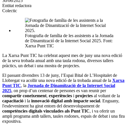
30/06/2025
altres
Entitat redactora
xarxes
Colectic
socials
Fotografia de família de les assistents a la Jornada
de Dinamització de la Internet Social 2025. Font:
Xarxa Punt TIC
La Xarxa Punt TIC ha celebrat aquest mes de juny una nova edició
de la seva trobada anual amb una taula rodona, diversos tallers
pràctics, un debat i una mostra de projectes.
El passant divendres 13 de juny, l’Espai Bital de L’Hospitalet de
Llobregat va acollir una nova edició de la trobada anual de la
Xarxa
Punt TIC
, la
Jornada de Dinamització de la Internet Social
2025
, on prop d’un centenar de persones es van reunir per
compartir coneixement
,
experiències
i
projectes
al voltant de la
capacitació
i la
innovació digital amb impacte social
. Enguany,
l'esdeveniment ha girat entorn del desenvolupament de
competències digitals vinculades als Punt TIC
, i va oferir un
ampli programa amb tallers, taules rodones, espais de debat i una fira
expositiva.