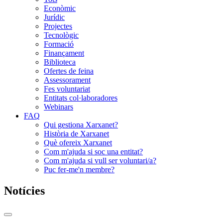
Econòmic
Jurídic
Projectes
Tecnològic
Formació
Finançament
Biblioteca
Ofertes de feina
Assessorament
Fes voluntariat
Entitats col·laboradores
Webinars
FAQ
Qui gestiona Xarxanet?
Història de Xarxanet
Què ofereix Xarxanet
Com m'ajuda si soc una entitat?
Com m'ajuda si vull ser voluntari/a?
Puc fer-me'n membre?
Notícies
Commutador