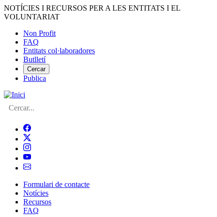
Vés
NOTÍCIES I RECURSOS PER A LES ENTITATS I EL
al
VOLUNTARIAT
contingut
Non Profit
FAQ
Menú
Entitats col·laboradores
del
Butlletí
compte
Cercar
Publica
d'usuari
Cerca
Formulari de contacte
Notícies
Navegació
Recursos
principal
FAQ