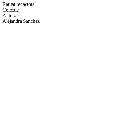
Entitat redactora
xarxes
Colectic
socials
Autor/a
Alejandra Sanchez