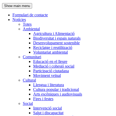
de
Show main menu
l'encapçalament
Formulari de contacte
Notícies
Navegació
Totes
principal
Ambiental
Agricultura i Alimentació
Biodiversitat i espais naturals
Desenvolupament sostenible
Reciclatge i reutilització
Voluntariat ambiental
Comunitari
Educació en el lleure
Mediació i cohesió social
Participació ciutadana
Moviment veïnal
Cultural
Llengua i literatura
Cultura popular i tradicional
Arts escèniques i audiovisuals
Fires i festes
Social
Intervenció social
Salut i discapacitat