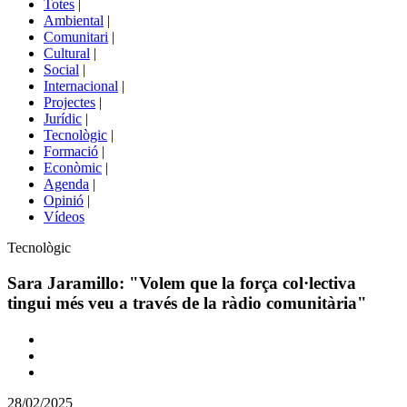
Totes
|
menú
Ambiental
|
de
Comunitari
|
portals
Cultural
|
Social
|
Internacional
|
Projectes
|
Jurídic
|
Tecnològic
|
Formació
|
Econòmic
|
Agenda
|
Opinió
|
Vídeos
Àmbit
Tecnològic
de
la
Sara Jaramillo: "Volem que la força col·lectiva
notícia
tingui més veu a través de la ràdio comunitària"
Comparteix
Compartir
en
28/02/2025
altres