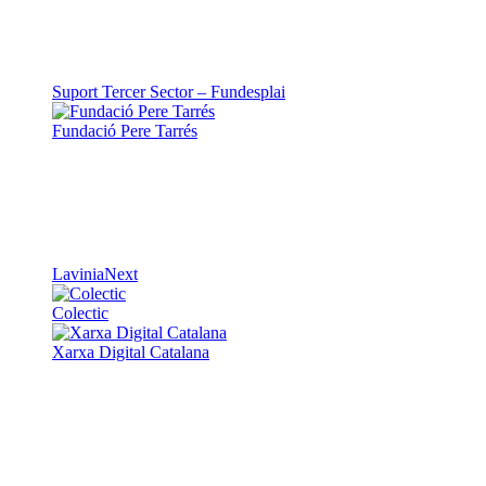
Suport Tercer Sector – Fundesplai
Fundació Pere Tarrés
LaviniaNext
Colectic
Xarxa Digital Catalana
Minyons Escoltes i Guies de Catalunya
TOTHOMweb
Kiwop