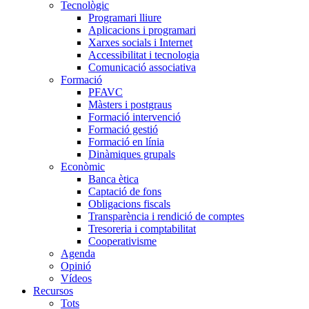
Tecnològic
Programari lliure
Aplicacions i programari
Xarxes socials i Internet
Accessibilitat i tecnologia
Comunicació associativa
Formació
PFAVC
Màsters i postgraus
Formació intervenció
Formació gestió
Formació en línia
Dinàmiques grupals
Econòmic
Banca ètica
Captació de fons
Obligacions fiscals
Transparència i rendició de comptes
Tresoreria i comptabilitat
Cooperativisme
Agenda
Opinió
Vídeos
Recursos
Tots