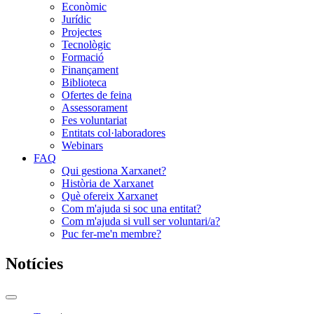
Econòmic
Jurídic
Projectes
Tecnològic
Formació
Finançament
Biblioteca
Ofertes de feina
Assessorament
Fes voluntariat
Entitats col·laboradores
Webinars
FAQ
Qui gestiona Xarxanet?
Història de Xarxanet
Què ofereix Xarxanet
Com m'ajuda si soc una entitat?
Com m'ajuda si vull ser voluntari/a?
Puc fer-me'n membre?
Notícies
Commutador
del