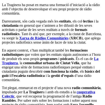
La Traginera ha posat en marxa una formació d’iniciació a la ràdio
amb l’objectiu de desenvolupar el seu propi projecte de ràdio
comunitària.
Darrerament, són cada vegada més les
entitats
, els col·
lectius
i la
ciutadania
en general que s’animen a fer difusió de les seves
activitats o parlar de les seves realitats a través de
formats
radiofònics
. Tant és així que, per exemple, a la ciutat de Barcelona,
va sorgir la
Xarxa de Ràdios Comunitàries
(
XRCB
), que aplega
projectes radiofònics sense ànim de lucre de tota la ciutat.
En aquest context, s’han multiplicat també les
formacions
radiofòniques
que volen que les entitats siguin autònomes a l’hora
de produir els seus propis
programes
i
pòdcasts
. És el cas de
La
Traginera
, la
comunalitat urbana de Ciutat Vella
, que ha
engegat una sèrie de formacions radiofòniques perquè entitats i
ciutadania puguin descobrir
com funciona la ràdio
, els
bàsics del
guió i l’escaleta radiofònica
i la
gestió d’espais
d’una ràdio
comunitària.
Tot plegat, emmarcat en el projecte d’una nova
radio comunitària
,
impulsada per
La Traginer
a i amb els estudis a la
cooperativa
Colectic
, que vol recuperar la programació de l’antiga
Ràdio
Rambles
. Per saber més sobre les formacions i sobre aquest nou
projecte de ràdio comunitària, hem parlat amb
Sara Jaramillo
,