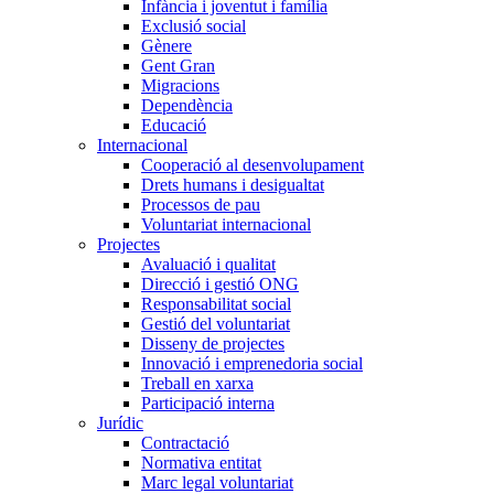
Infància i joventut i família
Exclusió social
Gènere
Gent Gran
Migracions
Dependència
Educació
Internacional
Cooperació al desenvolupament
Drets humans i desigualtat
Processos de pau
Voluntariat internacional
Projectes
Avaluació i qualitat
Direcció i gestió ONG
Responsabilitat social
Gestió del voluntariat
Disseny de projectes
Innovació i emprenedoria social
Treball en xarxa
Participació interna
Jurídic
Contractació
Normativa entitat
Marc legal voluntariat