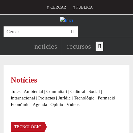
Vés al contingut
Menú del compte d'usuari
CERCAR
PUBLICA
Cerca
Navegació principal de l'encapç
notícies
recursos
Show main menu
Notícies
Totes
|
Ambiental
|
Comunitari
|
Cultural
|
Social
|
Internacional
|
Projectes
|
Jurídic
|
Tecnològic
|
Formació
|
Econòmic
|
Agenda
|
Opinió
|
Vídeos
Àmbit de la notícia
TECNOLÒGIC