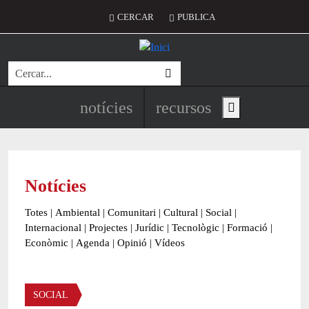
Vés al contingut
Menú del compte d'usuari
CERCAR
PUBLICA
Cerca
Navegació principal de l'encapç
notícies
recursos
Show main menu
Notícies
Totes
|
Ambiental
|
Comunitari
|
Cultural
|
Social
|
Internacional
|
Projectes
|
Jurídic
|
Tecnològic
|
Formació
|
Econòmic
|
Agenda
|
Opinió
|
Vídeos
Àmbit de la notícia
SOCIAL