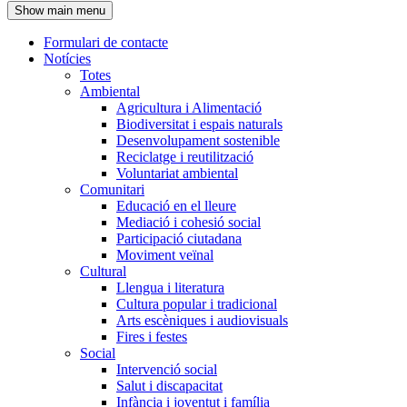
Show main menu
l'encapçalament
Formulari de contacte
Notícies
Navegació
Totes
principal
Ambiental
Agricultura i Alimentació
Biodiversitat i espais naturals
Desenvolupament sostenible
Reciclatge i reutilització
Voluntariat ambiental
Comunitari
Educació en el lleure
Mediació i cohesió social
Participació ciutadana
Moviment veïnal
Cultural
Llengua i literatura
Cultura popular i tradicional
Arts escèniques i audiovisuals
Fires i festes
Social
Intervenció social
Salut i discapacitat
Infància i joventut i família