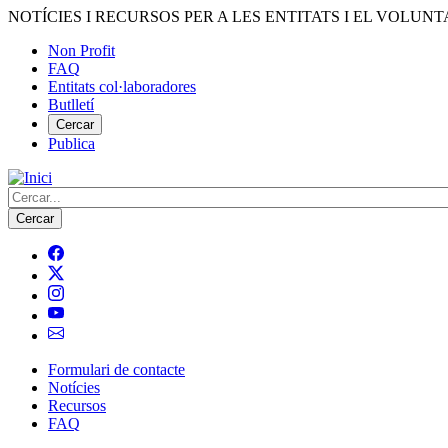
Vés
NOTÍCIES I RECURSOS PER A LES ENTITATS I EL VOLUNT
al
Non Profit
contingut
FAQ
Menú
Entitats col·laboradores
del
Butlletí
compte
Cercar
Publica
d'usuari
Cerca
Formulari de contacte
Notícies
Navegació
Recursos
principal
FAQ
de