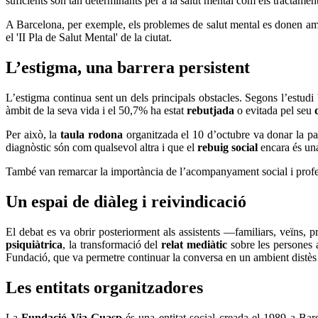
suficients són tan determinants per a la salut mental com els tractamen
A Barcelona, per exemple, els problemes de salut mental es donen a
el 'II Pla de Salut Mental' de la ciutat.
L’estigma, una barrera persistent
L’estigma continua sent un dels principals obstacles. Segons l’estudi
àmbit de la seva vida i el 50,7% ha estat
rebutjada
o evitada pel seu
Per això, la
taula rodona
organitzada el 10 d’octubre va donar la p
diagnòstic són com qualsevol altra i que el
rebuig social
encara és una
També van remarcar la importància de l’acompanyament social i profess
Un espai de diàleg i reivindicació
El debat es va obrir posteriorment als assistents —familiars, veïns, 
psiquiàtrica
, la transformació del
relat mediàtic
sobre les persones 
Fundació, que va permetre continuar la conversa en un ambient distès
Les entitats organitzadores
La
Fundació Via-Guasp
és una entitat social creada el 1989 a Barc