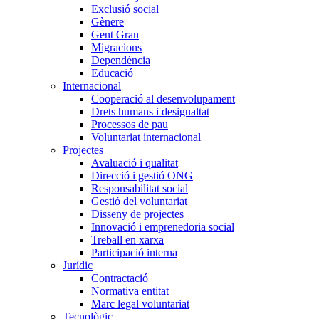
Exclusió social
Gènere
Gent Gran
Migracions
Dependència
Educació
Internacional
Cooperació al desenvolupament
Drets humans i desigualtat
Processos de pau
Voluntariat internacional
Projectes
Avaluació i qualitat
Direcció i gestió ONG
Responsabilitat social
Gestió del voluntariat
Disseny de projectes
Innovació i emprenedoria social
Treball en xarxa
Participació interna
Jurídic
Contractació
Normativa entitat
Marc legal voluntariat
Tecnològic