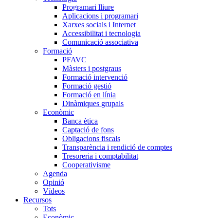
Programari lliure
Aplicacions i programari
Xarxes socials i Internet
Accessibilitat i tecnologia
Comunicació associativa
Formació
PFAVC
Màsters i postgraus
Formació intervenció
Formació gestió
Formació en línia
Dinàmiques grupals
Econòmic
Banca ètica
Captació de fons
Obligacions fiscals
Transparència i rendició de comptes
Tresoreria i comptabilitat
Cooperativisme
Agenda
Opinió
Vídeos
Recursos
Tots
Econòmic