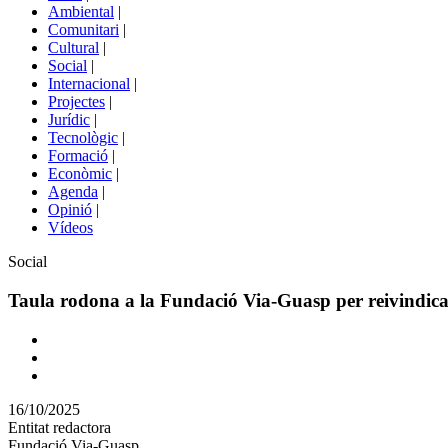
menú
Ambiental
|
de
Comunitari
|
portals
Cultural
|
Social
|
Internacional
|
Projectes
|
Jurídic
|
Tecnològic
|
Formació
|
Econòmic
|
Agenda
|
Opinió
|
Vídeos
Àmbit
Social
de
la
Taula rodona a la Fundació Via-Guasp per reivindicar
notícia
Comparteix
Compartir
en
16/10/2025
altres
Entitat redactora
xarxes
Fundació Via-Guasp
socials