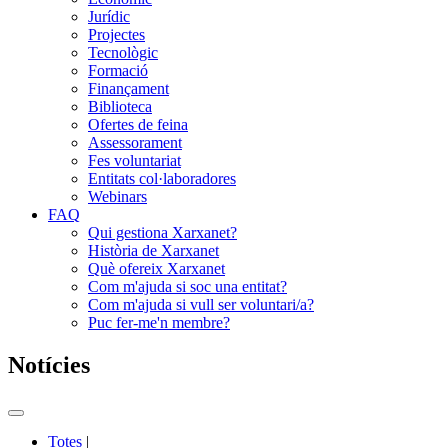
Jurídic
Projectes
Tecnològic
Formació
Finançament
Biblioteca
Ofertes de feina
Assessorament
Fes voluntariat
Entitats col·laboradores
Webinars
FAQ
Qui gestiona Xarxanet?
Història de Xarxanet
Què ofereix Xarxanet
Com m'ajuda si soc una entitat?
Com m'ajuda si vull ser voluntari/a?
Puc fer-me'n membre?
Notícies
Commutador
del
Totes
|