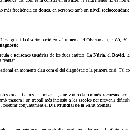
ts mèdics. Tal com es fa constar en el Pacte: 'la salut mental no és nomé
mb més freqüència en
dones
, en persones amb un
nivell socioeconòmic
 'L’estigma i la discriminació en salut mental' d’Obertament, el 80,1%
diagnòstic
.
araula a
persones usuàries
de les dues entitats. La
Núria
, el
David
, l
 realitat.
ional en moments clau com el del diagnòstic o la primera crisi. Tal com
professionals i altres usuaris/es—, que van reclamar
més recursos
per a
amb trastorn i un treball més intensiu a les
escoles
per prevenir dificult
 i celebrar conjuntament el
Dia Mundial de la Salut Mental
.
elona, que atén persones amb diagnòstic en salut mental, oferint mesur