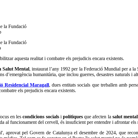
p
p
ilitzar aquesta realitat i combatre els prejudicis encara existents.
a Salut Mental
, instaurat l’any 1992 per la Federació Mundial per a 
ons d’emergència humanitària, que inclou guerres, desastres naturals i al
ió Residencial Maragall
, dues entitats socials que treballen amb per
combatre els prejudicis encara existents.
focus en les
condicions socials
i
polítiques
que afecten la
salut mental
 al funcionament del cervell, és insuficient per entendre i afrontar els 
l', aprovat pel Govern de Catalunya el desembre de 2024, que reconeix