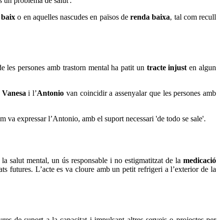
s un problema de salut'.
 baix
o en aquelles nascudes en països de
renda baixa
, tal com recull
 de les persones amb trastorn mental ha patit un
tracte injust
en algun
a
Vanesa
i l’
Antonio
van coincidir a assenyalar que les persones amb
 va expressar l’Antonio, amb el suport necessari 'de todo se sale'.
 la salut mental, un ús responsable i no estigmatitzat de la
medicació
ats futures. L’acte es va cloure amb un petit refrigeri a l’exterior de la
es de suport a la capacitat i impulsant altres serveis o projectes per