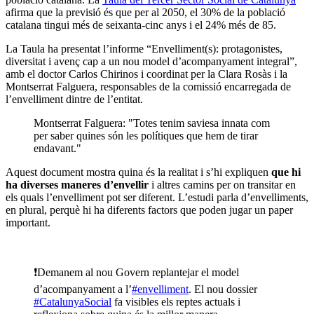
afirma que la previsió és que per al 2050, el 30% de la població
catalana tingui més de seixanta-cinc anys i el 24% més de 85.
La Taula ha presentat l’informe “Envelliment(s): protagonistes,
diversitat i avenç cap a un nou model d’acompanyament integral”,
amb el doctor Carlos Chirinos i coordinat per la Clara Rosàs i la
Montserrat Falguera, responsables de la comissió encarregada de
l’envelliment dintre de l’entitat.
Montserrat Falguera: "Totes tenim saviesa innata com
per saber quines són les polítiques que hem de tirar
endavant."
Aquest document mostra quina és la realitat i s’hi expliquen
que hi
ha diverses maneres d’envellir
i altres camins per on transitar en
els quals l’envelliment pot ser diferent. L’estudi parla d’envelliments,
en plural, perquè hi ha diferents factors que poden jugar un paper
important.
❗Demanem al nou Govern replantejar el model
d’acompanyament a l’
#envelliment
. El nou dossier
#CatalunyaSocial
fa visibles els reptes actuals i