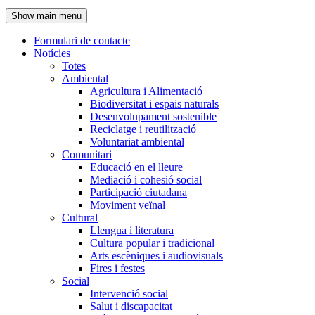
de
Show main menu
l'encapçalament
Formulari de contacte
Notícies
Navegació
Totes
principal
Ambiental
Agricultura i Alimentació
Biodiversitat i espais naturals
Desenvolupament sostenible
Reciclatge i reutilització
Voluntariat ambiental
Comunitari
Educació en el lleure
Mediació i cohesió social
Participació ciutadana
Moviment veïnal
Cultural
Llengua i literatura
Cultura popular i tradicional
Arts escèniques i audiovisuals
Fires i festes
Social
Intervenció social
Salut i discapacitat