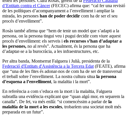
tenen les persones. Clara Rosàs, gerent de la
Federació Catalana
d’Entitats contra el Càncer
(FECEC) afirma que: “cal fer una revisió
de les polítiques d’acompanyament a l’envelliment i ampliar la
mirada, les persones
han de poder decidir
com ha de ser el seu
procés d’envelliment”.
Rosàs també afirma que “hem de tenir un model que s’adapti a la
persona, on la persona tingui veu i pugui decidir com viure aquest
procés d’envelliment: els serveis i
els recursos s’han d’adaptar a
les persones,
no al revés”. Actualment, és la persona que ha
d’adaptar-se a la burocràcia, a les infraestructures, etc.
Per altra banda, Montserrat Falguera i Julià, presidenta de la
Federació d'Entitats d'Assistència a la Tercera Edat
(FEATE), afirma
que “una de les fites és adonar-nos de com ha de ser de transversal
el treball sobre l’envelliment. La nostra cultura situa
la persona
d’esquena a l’envelliment
, la malaltia i la mort”.
En referència a com s’educa en la mort i la malaltia, Falguera
subratlla una evidència explicant que “quan algú mor, en separem la
canalla”. De fet, va més enllà: “si comencéssim a parlar de
la
malaltia de la mort a les escoles
, trobaríem una societat molt més
preparada en un futur”.