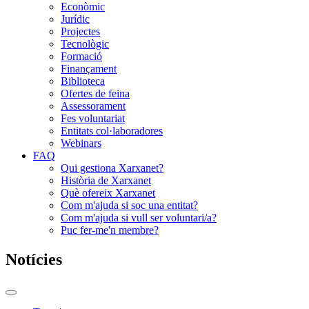
Econòmic
Jurídic
Projectes
Tecnològic
Formació
Finançament
Biblioteca
Ofertes de feina
Assessorament
Fes voluntariat
Entitats col·laboradores
Webinars
FAQ
Qui gestiona Xarxanet?
Història de Xarxanet
Què ofereix Xarxanet
Com m'ajuda si soc una entitat?
Com m'ajuda si vull ser voluntari/a?
Puc fer-me'n membre?
Notícies
Commutador
del