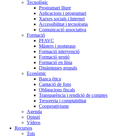
Tecnològic
Programari lliure
Aplicacions i programari
Xarxes socials i Internet
Accessibilitat i tecnologia
Comunicació associativa
Formació
PFAVC
Màsters i postgraus
Formació intervenció
Formació gestió
Formació en línia
Dinàmiques grupals
Econòmic
Banca ètica
Captació de fons
Obligacions fiscals
Transparència i rendició de comptes
Tresoreria i comptabilitat
Cooperativisme
Agenda
Opinió
Vídeos
Recursos
Tots