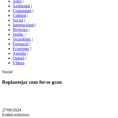
Totes
|
menú
Ambiental
|
de
Comunitari
|
portals
Cultural
|
Social
|
Internacional
|
Projectes
|
Jurídic
|
Tecnològic
|
Formació
|
Econòmic
|
Agenda
|
Opinió
|
Vídeos
Àmbit
Social
de
la
Replantejar com fer-se gran
notícia
Comparteix
Compartir
en
27/09/2024
altres
Entitat redactora