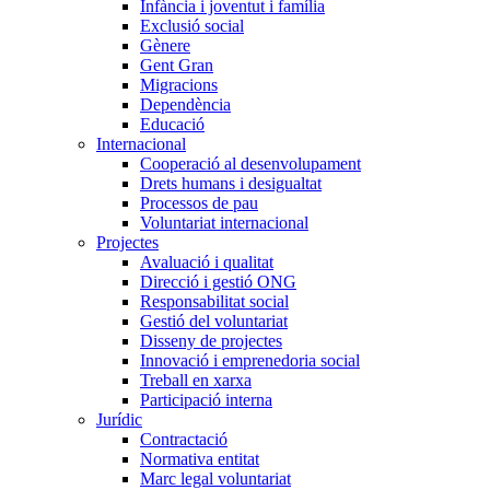
Infància i joventut i família
Exclusió social
Gènere
Gent Gran
Migracions
Dependència
Educació
Internacional
Cooperació al desenvolupament
Drets humans i desigualtat
Processos de pau
Voluntariat internacional
Projectes
Avaluació i qualitat
Direcció i gestió ONG
Responsabilitat social
Gestió del voluntariat
Disseny de projectes
Innovació i emprenedoria social
Treball en xarxa
Participació interna
Jurídic
Contractació
Normativa entitat
Marc legal voluntariat