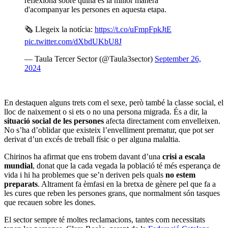
reflexiona sobre quina és la millor manera
d'acompanyar les persones en aquesta etapa.
🗞 Llegeix la notícia:
https://t.co/uFmpFpkJtE
pic.twitter.com/dXbdUKbU8J
— Taula Tercer Sector (@Taula3sector)
September 26,
2024
En destaquen alguns trets com el sexe, però també la classe social, el
lloc de naixement o si ets o no una persona migrada. És a dir, la
situació social de les persones
afecta directament com envelleixen.
No s’ha d’oblidar que existeix l’envelliment prematur, que pot ser
derivat d’un excés de treball físic o per alguna malaltia.
Chirinos ha afirmat que ens trobem davant d’una
crisi a escala
mundial
, donat que la cada vegada la població té més esperança de
vida i hi ha problemes que se’n deriven pels quals
no estem
preparats
. Altrament fa èmfasi en la bretxa de gènere pel que fa a
les cures que reben les persones grans, que normalment són tasques
que recauen sobre les dones.
El sector sempre té moltes reclamacions, tantes com necessitats