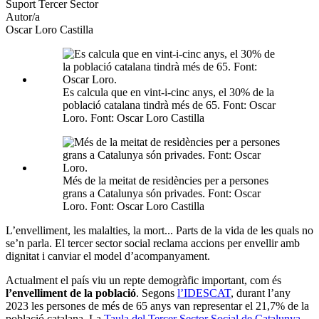
xarxes
Suport Tercer Sector
socials
Autor/a
Oscar Loro Castilla
Es calcula que en vint-i-cinc anys, el 30% de la
població catalana tindrà més de 65. Font: Oscar
Loro. Font: Oscar Loro Castilla
Més de la meitat de residències per a persones
grans a Catalunya són privades. Font: Oscar
Loro. Font: Oscar Loro Castilla
L’envelliment, les malalties, la mort... Parts de la vida de les quals no
se’n parla. El tercer sector social reclama accions per envellir amb
dignitat i canviar el model d’acompanyament.
Actualment el país viu un repte demogràfic important, com és
l’envelliment de la població
. Segons
l’IDESCAT
, durant l’any
2023 les persones de més de 65 anys van representar el 21,7% de la
població catalana. La
Taula del Tercer Sector Social de Catalunya