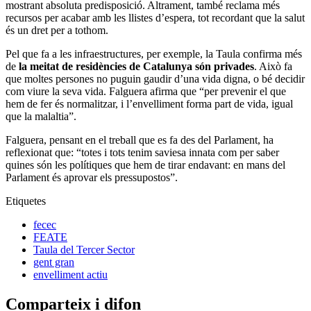
mostrant absoluta predisposició. Altrament, també reclama més
recursos per acabar amb les llistes d’espera, tot recordant que la salut
és un dret per a tothom.
Pel que fa a les infraestructures, per exemple, la Taula confirma més
de
la meitat de residències de Catalunya són privades
. Això fa
que moltes persones no puguin gaudir d’una vida digna, o bé decidir
com viure la seva vida. Falguera afirma que “per prevenir el que
hem de fer és normalitzar, i l’envelliment forma part de vida, igual
que la malaltia”.
Falguera, pensant en el treball que es fa des del Parlament, ha
reflexionat que: “totes i tots tenim saviesa innata com per saber
quines són les polítiques que hem de tirar endavant: en mans del
Parlament és aprovar els pressupostos”.
Etiquetes
fecec
FEATE
Taula del Tercer Sector
gent gran
envelliment actiu
Comparteix i difon