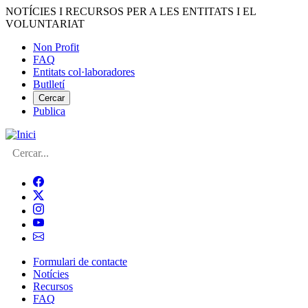
Vés
NOTÍCIES I RECURSOS PER A LES ENTITATS I EL
al
VOLUNTARIAT
contingut
Non Profit
FAQ
Menú
Entitats col·laboradores
del
Butlletí
compte
Cercar
Publica
d'usuari
Cerca
Formulari de contacte
Notícies
Navegació
Recursos
principal
FAQ