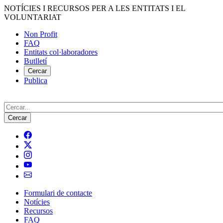
Vés
NOTÍCIES I RECURSOS PER A LES ENTITATS I EL
al
VOLUNTARIAT
contingut
Non Profit
FAQ
Menú
Entitats col·laboradores
del
Butlletí
compte
Cercar
Publica
d'usuari
Cerca
Formulari de contacte
Notícies
Navegació
Recursos
principal
FAQ