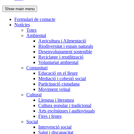
de
Show main menu
l'encapçalament
Formulari de contacte
Notícies
Navegació
Totes
principal
Ambiental
Agricultura i Alimentació
Biodiversitat i espais naturals
Desenvolupament sostenible
Reciclatge i reutilització
Voluntariat ambiental
Comunitari
Educació en el lleure
Mediació i cohesió social
Participació ciutadana
Moviment veïnal
Cultural
Llengua i literatura
Cultura popular i tradicional
Arts escèniques i audiovisuals
Fires i festes
Social
Intervenció social
Salut i discapacitat