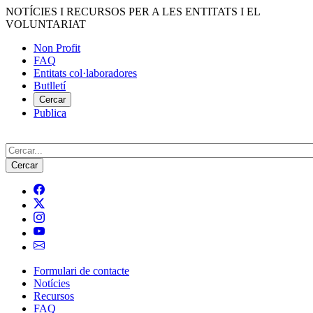
Vés
NOTÍCIES I RECURSOS PER A LES ENTITATS I EL
al
VOLUNTARIAT
contingut
Non Profit
FAQ
Menú
Entitats col·laboradores
del
Butlletí
compte
Cercar
Publica
d'usuari
Cerca
Formulari de contacte
Notícies
Navegació
Recursos
principal
FAQ