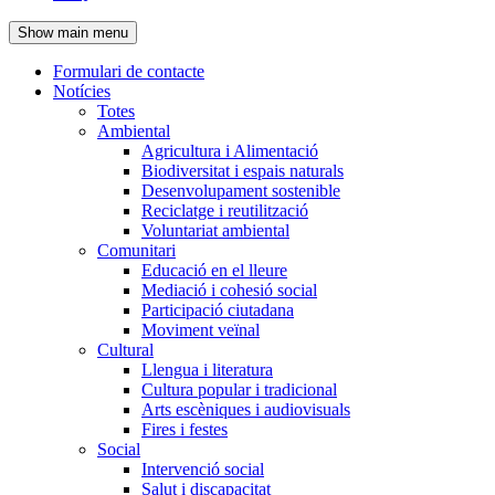
de
Show main menu
l'encapçalament
Formulari de contacte
Notícies
Navegació
Totes
principal
Ambiental
Agricultura i Alimentació
Biodiversitat i espais naturals
Desenvolupament sostenible
Reciclatge i reutilització
Voluntariat ambiental
Comunitari
Educació en el lleure
Mediació i cohesió social
Participació ciutadana
Moviment veïnal
Cultural
Llengua i literatura
Cultura popular i tradicional
Arts escèniques i audiovisuals
Fires i festes
Social
Intervenció social
Salut i discapacitat