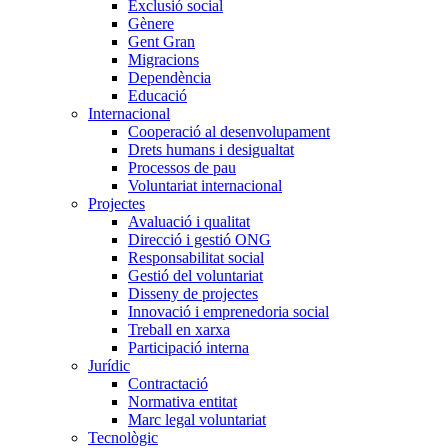
Exclusió social
Gènere
Gent Gran
Migracions
Dependència
Educació
Internacional
Cooperació al desenvolupament
Drets humans i desigualtat
Processos de pau
Voluntariat internacional
Projectes
Avaluació i qualitat
Direcció i gestió ONG
Responsabilitat social
Gestió del voluntariat
Disseny de projectes
Innovació i emprenedoria social
Treball en xarxa
Participació interna
Jurídic
Contractació
Normativa entitat
Marc legal voluntariat
Tecnològic