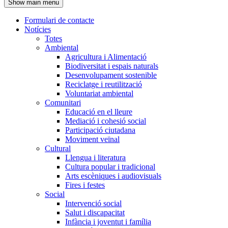
Show main menu
l'encapçalament
Formulari de contacte
Notícies
Navegació
Totes
principal
Ambiental
Agricultura i Alimentació
Biodiversitat i espais naturals
Desenvolupament sostenible
Reciclatge i reutilització
Voluntariat ambiental
Comunitari
Educació en el lleure
Mediació i cohesió social
Participació ciutadana
Moviment veïnal
Cultural
Llengua i literatura
Cultura popular i tradicional
Arts escèniques i audiovisuals
Fires i festes
Social
Intervenció social
Salut i discapacitat
Infància i joventut i família