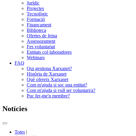
Jurídic
Projectes
Tecnològic
Formació
Finançament
Biblioteca
Ofertes de feina
Assessorament
Fes voluntariat
Entitats col·laboradores
Webinars
FAQ
Qui gestiona Xarxanet?
Història de Xarxanet
Què ofereix Xarxanet
Com m'ajuda si soc una entitat?
Com m'ajuda si vull ser voluntari/a?
Puc fer-me'n membre?
Notícies
Commutador
del
Totes
|
menú