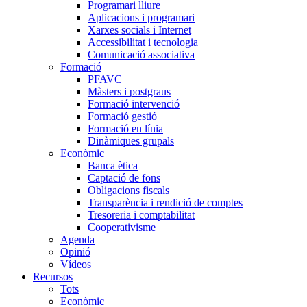
Programari lliure
Aplicacions i programari
Xarxes socials i Internet
Accessibilitat i tecnologia
Comunicació associativa
Formació
PFAVC
Màsters i postgraus
Formació intervenció
Formació gestió
Formació en línia
Dinàmiques grupals
Econòmic
Banca ètica
Captació de fons
Obligacions fiscals
Transparència i rendició de comptes
Tresoreria i comptabilitat
Cooperativisme
Agenda
Opinió
Vídeos
Recursos
Tots
Econòmic