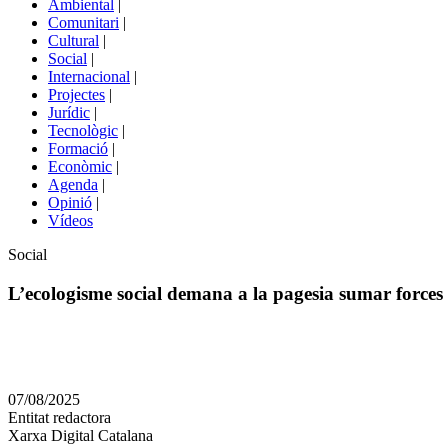
Ambiental
|
de
Comunitari
|
portals
Cultural
|
Social
|
Internacional
|
Projectes
|
Jurídic
|
Tecnològic
|
Formació
|
Econòmic
|
Agenda
|
Opinió
|
Vídeos
Àmbit
Social
de
la
L’ecologisme social demana a la pagesia sumar forces 
notícia
Comparteix
Compartir
en
07/08/2025
altres
Entitat redactora
xarxes
Xarxa Digital Catalana
socials