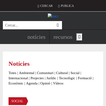
Vés al contingut
Menú del compte d'usuari
CERCAR
PUBLICA
Cerca
Navegació principal de l'encapç
notícies
recursos
Show main menu
Notícies
Totes
|
Ambiental
|
Comunitari
|
Cultural
|
Social
|
Internacional
|
Projectes
|
Jurídic
|
Tecnològic
|
Formació
|
Econòmic
|
Agenda
|
Opinió
|
Vídeos
Àmbit de la notícia
SOCIAL