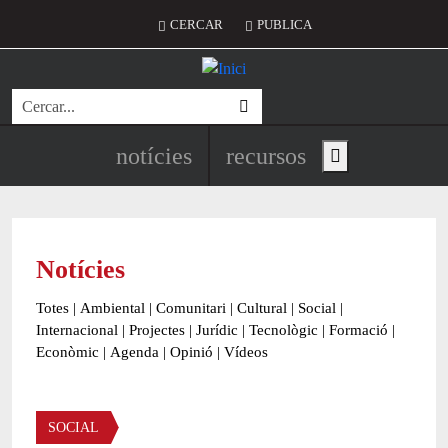
Vés al contingut
Menú del compte d'usuari
CERCAR
PUBLICA
Cerca
Navegació principal de l'encapç
notícies
recursos
Show main menu
Notícies
Totes
|
Ambiental
|
Comunitari
|
Cultural
|
Social
|
Internacional
|
Projectes
|
Jurídic
|
Tecnològic
|
Formació
|
Econòmic
|
Agenda
|
Opinió
|
Vídeos
Àmbit de la notícia
SOCIAL