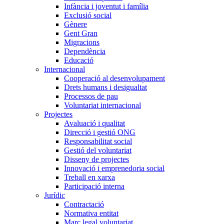
Infància i joventut i família
Exclusió social
Gènere
Gent Gran
Migracions
Dependència
Educació
Internacional
Cooperació al desenvolupament
Drets humans i desigualtat
Processos de pau
Voluntariat internacional
Projectes
Avaluació i qualitat
Direcció i gestió ONG
Responsabilitat social
Gestió del voluntariat
Disseny de projectes
Innovació i emprenedoria social
Treball en xarxa
Participació interna
Jurídic
Contractació
Normativa entitat
Marc legal voluntariat