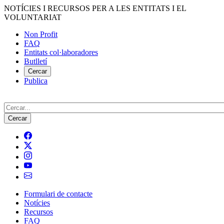
Vés
NOTÍCIES I RECURSOS PER A LES ENTITATS I EL
al
VOLUNTARIAT
contingut
Non Profit
FAQ
Menú
Entitats col·laboradores
del
Butlletí
compte
Cercar
Publica
d'usuari
Cerca
Formulari de contacte
Notícies
Navegació
Recursos
principal
FAQ