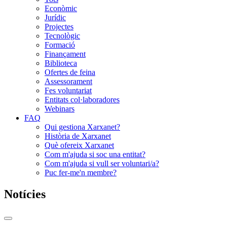
Econòmic
Jurídic
Projectes
Tecnològic
Formació
Finançament
Biblioteca
Ofertes de feina
Assessorament
Fes voluntariat
Entitats col·laboradores
Webinars
FAQ
Qui gestiona Xarxanet?
Història de Xarxanet
Què ofereix Xarxanet
Com m'ajuda si soc una entitat?
Com m'ajuda si vull ser voluntari/a?
Puc fer-me'n membre?
Notícies
Commutador