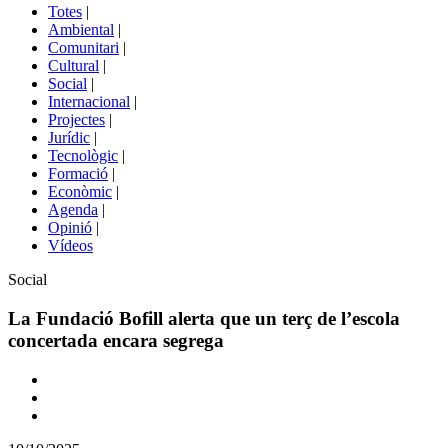
del
Totes
|
menú
Ambiental
|
de
Comunitari
|
portals
Cultural
|
Social
|
Internacional
|
Projectes
|
Jurídic
|
Tecnològic
|
Formació
|
Econòmic
|
Agenda
|
Opinió
|
Vídeos
Àmbit
Social
de
la
La Fundació Bofill alerta que un terç de l’escola
notícia
concertada encara segrega
Comparteix
Compartir
en