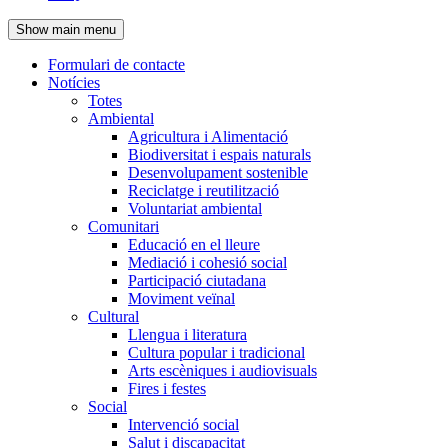
de
Show main menu
l'encapçalament
Formulari de contacte
Notícies
Navegació
Totes
principal
Ambiental
Agricultura i Alimentació
Biodiversitat i espais naturals
Desenvolupament sostenible
Reciclatge i reutilització
Voluntariat ambiental
Comunitari
Educació en el lleure
Mediació i cohesió social
Participació ciutadana
Moviment veïnal
Cultural
Llengua i literatura
Cultura popular i tradicional
Arts escèniques i audiovisuals
Fires i festes
Social
Intervenció social
Salut i discapacitat