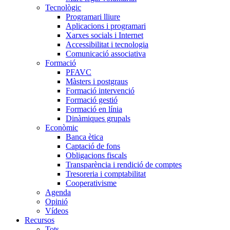
Tecnològic
Programari lliure
Aplicacions i programari
Xarxes socials i Internet
Accessibilitat i tecnologia
Comunicació associativa
Formació
PFAVC
Màsters i postgraus
Formació intervenció
Formació gestió
Formació en línia
Dinàmiques grupals
Econòmic
Banca ètica
Captació de fons
Obligacions fiscals
Transparència i rendició de comptes
Tresoreria i comptabilitat
Cooperativisme
Agenda
Opinió
Vídeos
Recursos
Tots