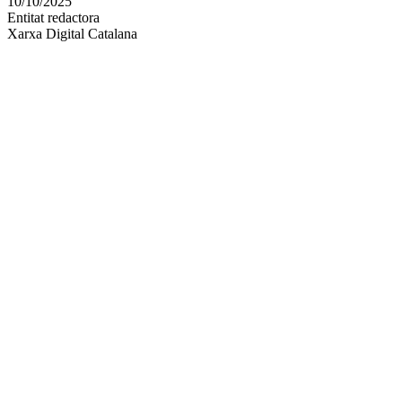
10/10/2025
altres
Entitat redactora
xarxes
Xarxa Digital Catalana
socials
Autor/a
Pol Solernou